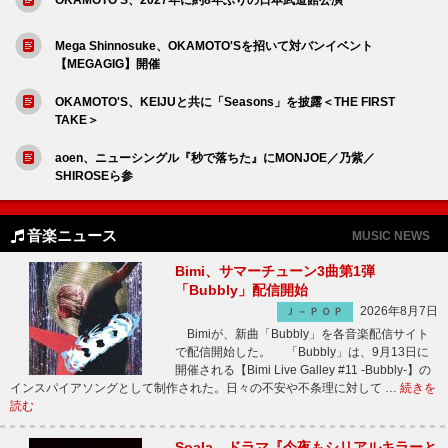
Mega Shinnosuke、OKAMOTO'Sを招いて対バンイベント
【MEGAGIG】開催
OKAMOTO'S、KEIJUと共に「Seasons」を披露＜THE FIRST
TAKE＞
aoen、ニューシングル『秒で落ちた』にMONJOE／乃紫／
SHIROSEら参
音楽ニュース
MUSIC NEWS
Bimi、サマーチューン3曲第1弾
「Bubbly」配信開始
2026年8月7日
Ｊ－ＰＯＰ
Bimiが、新曲「Bubbly」を各音楽配信サイト
で配信開始した。 「Bubbly」は、9月13日に
開催される【Bimi Live Galley #11 -Bubbly-】の
インスパイアソングとして制作された。日々の不安や不条理に対して …
続きを
読む
Soala、ドラマ『今夜もシリアルキラーと