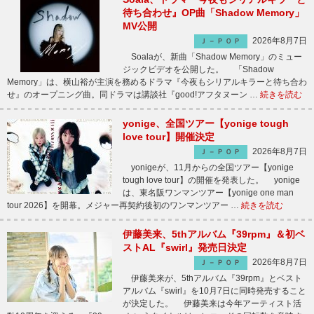
待ち合わせ』OP曲「Shadow Memory」
MV公開
2026年8月7日
Ｊ－ＰＯＰ
Soalaが、新曲「Shadow Memory」のミュー
ジックビデオを公開した。 「Shadow
Memory」は、横山裕が主演を務めるドラマ『今夜もシリアルキラーと待ち合わ
せ』のオープニング曲。同ドラマは講談社『good!アフタヌーン …
続きを読む
yonige、全国ツアー【yonige tough
love tour】開催決定
2026年8月7日
Ｊ－ＰＯＰ
yonigeが、11月からの全国ツアー【yonige
tough love tour】の開催を発表した。 yonige
は、東名阪ワンマンツアー【yonige one man
tour 2026】を開幕。メジャー再契約後初のワンマンツアー …
続きを読む
伊藤美来、5thアルバム『39rpm』＆初ベ
ストAL『swirl』発売日決定
2026年8月7日
Ｊ－ＰＯＰ
伊藤美来が、5thアルバム『39rpm』とベスト
アルバム『swirl』を10月7日に同時発売すること
が決定した。 伊藤美来は今年アーティスト活