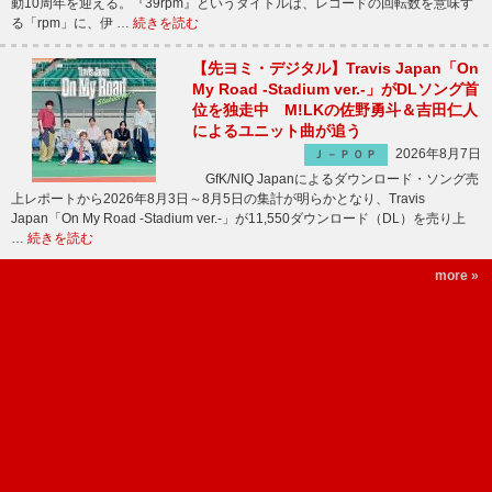
動10周年を迎える。『39rpm』というタイトルは、レコードの回転数を意味す
る「rpm」に、伊 …
続きを読む
【先ヨミ・デジタル】Travis Japan「On
My Road -Stadium ver.-」がDLソング首
位を独走中 M!LKの佐野勇斗＆吉田仁人
によるユニット曲が追う
2026年8月7日
Ｊ－ＰＯＰ
GfK/NIQ Japanによるダウンロード・ソング売
上レポートから2026年8月3日～8月5日の集計が明らかとなり、Travis
Japan「On My Road -Stadium ver.-」が11,550ダウンロード（DL）を売り上
…
続きを読む
more »