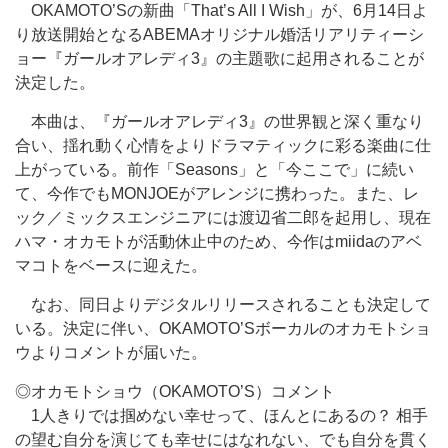
OKAMOTO’Sの新曲「That’s All I Wish」が、6月14日よ
り放送開始となるABEMAオリジナル婚活リアリティーシ
ョー『ガールオアレディ3』の主題歌に起用されることが
決定した。
本曲は、『ガールオアレディ3』の世界観と深く重なり
合い、揺れ動く心情をよりドラマティックに彩る楽曲に仕
上がっている。前作「Seasons」と「今ここで」に続い
て、今作でもMONJOEがアレンジに携わった。また、レ
ック／ミックスエンジニアには渡辺省二郎を起用し、現在
ハマ・オカモトが活動休止中のため、今作はmiidaのアベ
マコトをベースに迎えた。
なお、同日よりデジタルリリースされることも決定して
いる。決定に伴い、OKAMOTO’Sボーカルのオカモトショ
ウよりコメントが届いた。
◎オカモトショウ（OKAMOTO’S）コメント
1人きりでは掴めない幸せって、ほんとにあるの？ 相手
の望む自分を演じても幸せにはなれない、でも自分を貫く