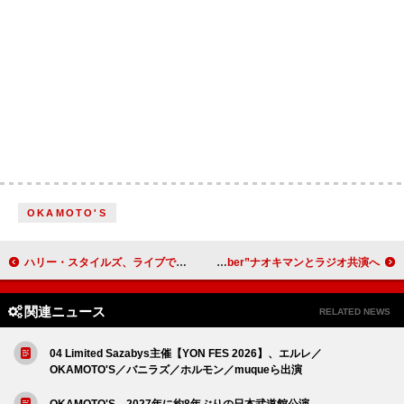
OKAMOTO'S
ハリー・スタイルズ、ライブでパレスチナの人々への支持を示す
鎮西寿々歌（FRUITS ZIPPER）念願の対談が実現、“都市伝説系YouTuber”ナオキマンとラジオ共演へ
関連ニュース
RELATED NEWS
04 Limited Sazabys主催【YON FES 2026】、エルレ／
OKAMOTO'S／バニラズ／ホルモン／muqueら出演
OKAMOTO'S、2027年に約8年ぶりの日本武道館公演