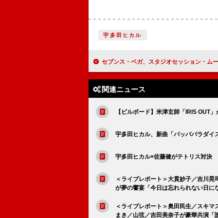
宇多田ヒカル
セブンス・ベガ、スタジオセッション・ムービープロジェクト「7thStudio #2」で「C
関連ニュース
【ビルボード】米津玄師「IRIS OUT」が
宇多田ヒカル、新曲「パッパパラダイ
宇多田ヒカル×佐藤健がテトリス対決
＜ライブレポート＞大貫妙子／吉川晃司／S
が夢の饗宴「今日は忘れられない日に
＜ライブレポート＞奥田民生／スキマス
まき／山弦／吉田美奈子が豪華共演「