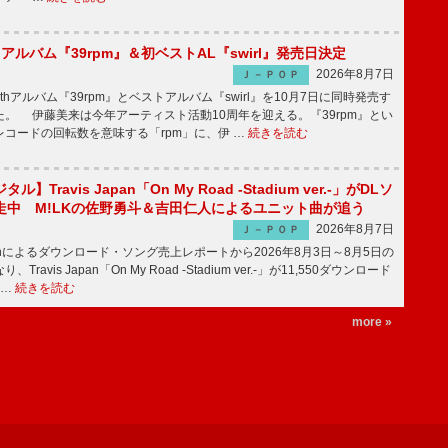
hアルバム『39rpm』＆初ベストAL『swirl』発売日決定
2026年8月7日
Ｊ－ＰＯＰ
hアルバム『39rpm』とベストアルバム『swirl』を10月7日に同時発売す
。 伊藤美来は今年アーティスト活動10周年を迎える。『39rpm』とい
コードの回転数を意味する「rpm」に、伊 …
続きを読む
】Travis Japan「On My Road -Stadium ver.-」がDLソ
走中 M!LKの佐野勇斗＆吉田仁人によるユニット曲が追う
2026年8月7日
Ｊ－ＰＯＰ
apanによるダウンロード・ソング売上レポートから2026年8月3日～8月5日の
ravis Japan「On My Road -Stadium ver.-」が11,550ダウンロード
 …
続きを読む
more »