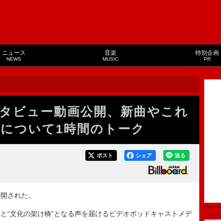
ニュース
音楽
特別企画
NEWS
MUSIC
PR
タビュー動画公開、新曲やこれ
について1時間のトーク
ポスト
シェア
送る
開された。
“文化の架け橋”となる声を届けるビデオポッドキャストメデ