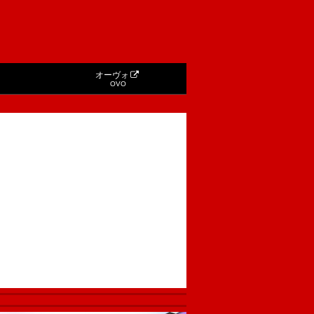
オーヴォ
OVO