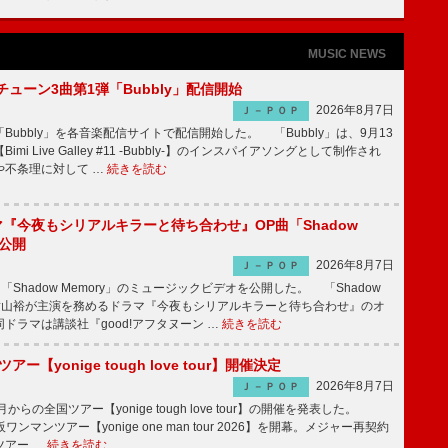
MUSIC NEWS
ーチューン3曲第1弾「Bubbly」配信開始
2026年8月7日
Ｊ－ＰＯＰ
Bubbly」を各音楽配信サイトで配信開始した。 「Bubbly」は、9月13
mi Live Galley #11 -Bubbly-】のインスパイアソングとして制作され
や不条理に対して …
続きを読む
ラマ『今夜もシリアルキラーと待ち合わせ』OP曲「Shadow
V公開
2026年8月7日
Ｊ－ＰＯＰ
「Shadow Memory」のミュージックビデオを公開した。 「Shadow
、横山裕が主演を務めるドラマ『今夜もシリアルキラーと待ち合わせ』のオ
ドラマは講談社『good!アフタヌーン …
続きを読む
ツアー【yonige tough love tour】開催決定
2026年8月7日
Ｊ－ＰＯＰ
月からの全国ツアー【yonige tough love tour】の開催を発表した。
阪ワンマンツアー【yonige one man tour 2026】を開幕。メジャー再契約
ツアー …
続きを読む