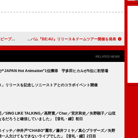
ryter」公開
BE:FIRST、ニューアルバム『BE:4U』リリース＆ドームツアー開催を発表
RELATED NEWS
“JAPAN Hot Animation”1位獲得 宇多田ヒカルが5位に初登場
ス」リリースを記念しソニーストアとのコラボイベント開催
ING LIKE TALKING／高野寛／Char／宮沢和史／矢野顕子／山弦
なるだろうと確信していました」【音礼・綴】初日
イッチ／仲井戸“CHABO”麗市／藤井フミヤ／真心ブラザーズ／矢野
誰一人欠けてもできないライブでした」【音礼・綴】2日目