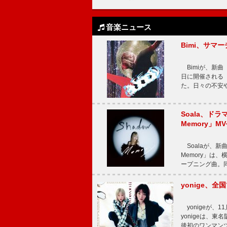
音楽ニュース
Bimi、サマ
Bimiが、新曲「
日に開催される【Bi
た。日々の不安
Soala、ド
Memory」M
Soalaが、新曲
Memory」は
ープニング曲。同
yonige、全国
yonigeが、11
yonigeは、東名
後初のワンマン