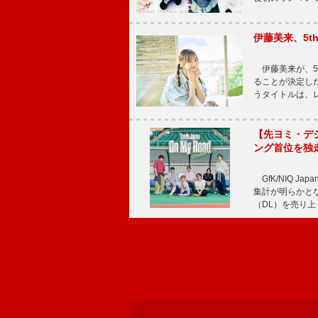
伊藤美来、5t
伊藤美来が、5t
ることが決定した
うタイトルは、レ
【先ヨミ・デジタル
ング首位を独
GfK/NIQ J
集計が明らかとなり、T
（DL）を売り上