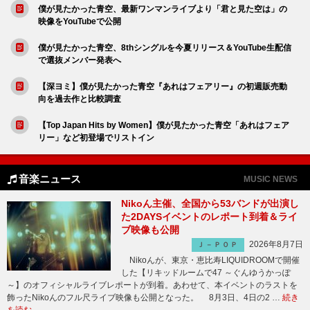
僕が見たかった青空、最新ワンマンライブより「君と見た空は」の
映像をYouTubeで公開
僕が見たかった青空、8thシングルを今夏リリース＆YouTube生配信
で選抜メンバー発表へ
【深ヨミ】僕が見たかった青空『あれはフェアリー』の初週販売動
向を過去作と比較調査
【Top Japan Hits by Women】僕が見たかった青空「あれはフェア
リー」など初登場でリストイン
音楽ニュース
MUSIC NEWS
Nikoん主催、全国から53バンドが出演し
た2DAYSイベントのレポート到着＆ライ
ブ映像も公開
2026年8月7日
Ｊ－ＰＯＰ
Nikoんが、東京・恵比寿LIQUIDROOMで開催
した【リキッドルームで47 ～ぐんゆうかっぽ
～】のオフィシャルライブレポートが到着。あわせて、本イベントのラストを
飾ったNikoんのフル尺ライブ映像も公開となった。 8月3日、4日の2 …
続き