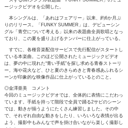
ージックビデオを公開した。
本シングルは、「あれはフェアリー」以来、約6か月ぶ
りのリリース。「FUNKY SUMMER」は、デビューシン
グル「青空について考える」以来の表題曲全員歌唱となっ
ており、この夏を盛り上げるナンバーに仕上がっている。
すでに、各種音楽配信サービスで先行配信がスタートし
ている本楽曲。このほど公開されたミュージックビデオ
は、夢の中に現れた“青い手紙”を探し求める青春ストーリ
ー。海や花火など、ひと夏のきらめきと青春感あふれるシ
ーンが印象的な映像作品に仕上がっているとのこと。
◎金澤亜美 コメント
今回のミュージックビデオでは、全体的に表情にこだわっ
ています。手紙を持って階段で全員で踊る2サビのシーン
では、動きが揃うようにたくさん練習しました。その中
で、それぞれ自由な動きをしたり、いろいろな表情が出る
よう、撮影中もみんなで声を掛け合いながら楽しく撮影し