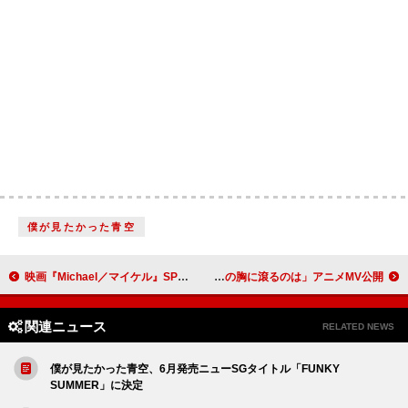
僕が見たかった青空
映画『Michael／マイケル』SPイベント開催、リアーナら「TIME100 フィランスロピー」リスト入り、レッチリがカタログ売却：今週の洋楽まとめニュース
ヒグチアイ、TVアニメ『スノウボールアース』EDテーマ「今この胸に滾るのは」アニメMV公開
関連ニュース
RELATED NEWS
僕が見たかった青空、6月発売ニューSGタイトル「FUNKY
SUMMER」に決定