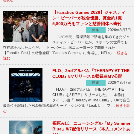
を読む
【Fanatics Games 2026】ジャスティ
ン・ビーバーが総合優勝、賞金約1億
5,800万円をファンと慈善団体へ寄付
2026年8月7日
洋楽
この1年間、音楽活動で話題を集めてきたジャ
スティン・ビーバーだが、スポーツの世界でも
存在感を示したようだ。 ビーバーは、米ニューヨークで開催された
【Fanatics Fest】の特別企画『Fanatics Games』に出場し、NFLの …
続きを
読む
FLO、2ndアルバム『THERAPY AT THE
CLUB』8/7リリース＆収録曲MV公開
2026年8月7日
洋楽
FLOが、2ndアルバム『THERAPY AT THE
CLUB』を8月7日にリリースした。 本作は、
タイトル曲「Therapy At The Club」、UKで自己
最高位を記録したFLO単独名義のリード・シングル「Leak It」、フ …
続きを読
む
福原みほ、ニューシングル「My Summer
Blue」8/7配信リリース（本人コメントあ