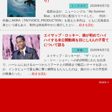
り）
2026年8月7日
Ｊ－ＰＯＰ
福原みほが、ニューシングル「My Summer
Blue」を8月7日に配信リリースした。 作詞・
作曲にAKIRA（TINYVOICE, PRODUCTION）を迎えた本作は、ともに北海道出
身という縁もあり、制作は終始和やかに進行したとい …
続きを読む
エイサップ・ロッキー、娘が初めてハイ
ハイする未公開動画を目にし3人の子育て
について語る
2026年8月7日
洋楽
エイサップ・ロッキーが、『ザ・ジェイソ
ン・リー・ショー』への約2時間にわたる出演
で、ハーレムにおけるルーツからリアーナとの関係まで幅広いテーマを語った
が、インタビューで最も胸に響く瞬間をもたらしたのは、娘のロッキの予想外
の映像だった。 …
続きを読む
more »