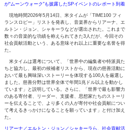
が“ムーンウォーク”も披露したSPイベントのレポート到着
現地時間2026年5月14日、米タイムが「TIME100 フィ
ランスロピー」リストを発表し、音楽界からリアーナ、エ
ルトン・ジョン、シャキーラなどが選出された。これまで
数々の音楽的な功績を称えられてきた3人だが、今回その
社会貢献活動という、ある意味それ以上に重要な名誉を得
た。
米タイムは選考について、「世界中の編集者や特派員た
ちと協力し、最初の候補者リストから、現在の慈善活動に
おいて最も興味深いストーリーを体現する100人を厳選し
ました。慈善分野は世界全体で年間1兆ドル以上を動かし
ています」と説明している。さらに、「世界で最も影響力
のある寄付者、リーダー、支援者、思想家たちのストーリ
ーを伝えることで、より多くの人が寄付や社会貢献につい
て考えるきっかけになることを願っています」と付け加え
た。
リアーナ／エルトン・ジョン／シャキーラら、社会貢献活