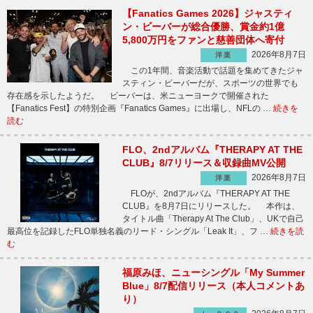
【Fanatics Games 2026】ジャスティ
ン・ビーバーが総合優勝、賞金約1億
5,800万円をファンと慈善団体へ寄付
2026年8月7日
洋楽
この1年間、音楽活動で話題を集めてきたジャ
スティン・ビーバーだが、スポーツの世界でも
存在感を示したようだ。 ビーバーは、米ニューヨークで開催された
【Fanatics Fest】の特別企画『Fanatics Games』に出場し、NFLの …
続きを
読む
FLO、2ndアルバム『THERAPY AT THE
CLUB』8/7リリース＆収録曲MV公開
2026年8月7日
洋楽
FLOが、2ndアルバム『THERAPY AT THE
CLUB』を8月7日にリリースした。 本作は、
タイトル曲「Therapy At The Club」、UKで自己
最高位を記録したFLO単独名義のリード・シングル「Leak It」、フ …
続きを読
む
福原みほ、ニューシングル「My Summer
Blue」8/7配信リリース（本人コメントあ
り）