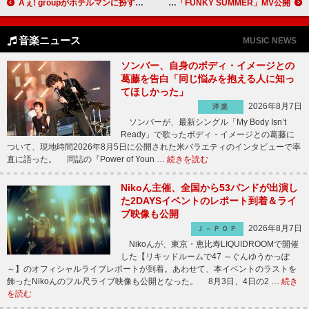
Aぇ! groupがホテルマンに扮する「でこぼこライフ」MV公開、シングルにはソロバージョンも収録
僕が見たかった青空、新曲「FUNKY SUMMER」MV公開
音楽ニュース
MUSIC NEWS
ソンバー、自身のボディ・イメージとの
葛藤を告白「同じ悩みを抱える人に知っ
てほしかった」
2026年8月7日
洋楽
ソンバーが、最新シングル「My Body Isn’t
Ready」で歌ったボディ・イメージとの葛藤に
ついて、現地時間2026年8月5日に公開された米バラエティのインタビューで率
直に語った。 同誌の『Power of Youn …
続きを読む
Nikoん主催、全国から53バンドが出演し
た2DAYSイベントのレポート到着＆ライ
ブ映像も公開
2026年8月7日
Ｊ－ＰＯＰ
Nikoんが、東京・恵比寿LIQUIDROOMで開催
した【リキッドルームで47 ～ぐんゆうかっぽ
～】のオフィシャルライブレポートが到着。あわせて、本イベントのラストを
飾ったNikoんのフル尺ライブ映像も公開となった。 8月3日、4日の2 …
続き
を読む