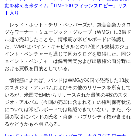
動を称える米タイム「TIME100 フィランスロピー」リス
ト入り
レッド・ホット・チリ・ペッパーズが、録音音楽カタロ
グをワーナー・ミュージック・グループ（WMG）に3億ド
ル超で売却したことを、情報筋が米ビルボードに確認し
た。WMGはバイン・キャピタルとの12億ドル規模のジョ
イント・ベンチャーを通じて同カタログを取得した。同ジ
ョイント・ベンチャーは録音音楽および出版権の両分野に
おける買収を目的としている。
情報筋によれば、バンドはWMGが米国で発売した13枚
のスタジオ・アルバムおよびその他のリリースを所有して
いるが、米国でEMIからリリースされた最初の4枚のスタ
ジオ・アルバム（今回の売却に含まれる）の権利保有状況
については米ビルボードでは確認できていない。また、今
回の取引にバンドの氏名・肖像・パブリシティ権が含まれ
るかどうかも不明である。
レッド・ホット・チリ・ペッパーズ、カタログをワーナ