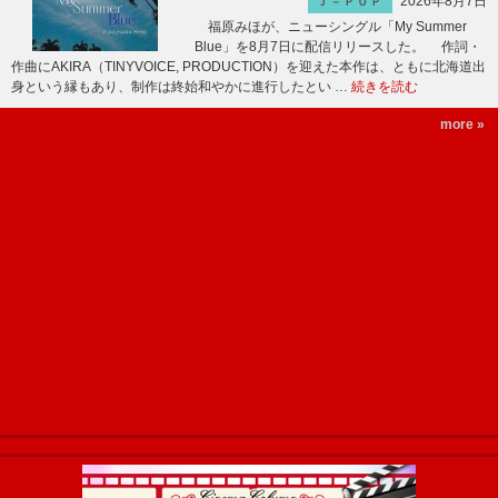
2026年8月7日
Ｊ－ＰＯＰ
福原みほが、ニューシングル「My Summer
Blue」を8月7日に配信リリースした。 作詞・
作曲にAKIRA（TINYVOICE, PRODUCTION）を迎えた本作は、ともに北海道出
身という縁もあり、制作は終始和やかに進行したとい …
続きを読む
more »