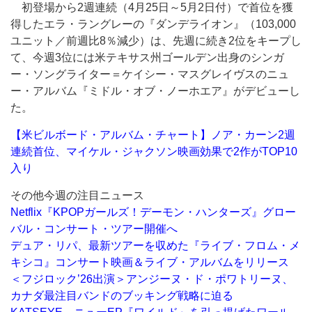
初登場から2週連続（4月25日～5月2日付）で首位を獲
得したエラ・ラングレーの『ダンデライオン』（103,000
ユニット／前週比8％減少）は、先週に続き2位をキープし
て、今週3位には米テキサス州ゴールデン出身のシンガ
ー・ソングライター＝ケイシー・マスグレイヴスのニュ
ー・アルバム『ミドル・オブ・ノーホエア』がデビューし
た。
【米ビルボード・アルバム・チャート】ノア・カーン2週
連続首位、マイケル・ジャクソン映画効果で2作がTOP10
入り
その他今週の注目ニュース
Netflix『KPOPガールズ！デーモン・ハンターズ』グロー
バル・コンサート・ツアー開催へ
デュア・リパ、最新ツアーを収めた『ライブ・フロム・メ
キシコ』コンサート映画＆ライブ・アルバムをリリース
＜フジロック’26出演＞アンジーヌ・ド・ポワトリーヌ、
カナダ最注目バンドのブッキング戦略に迫る