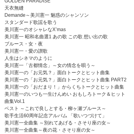
GOLDEN PARADISE
天衣無縫
Demande～美川憲一 魅惑のシャンソン
スタンダード歌謡を歌う
美川憲一のオシャレなX’mas
美川憲一 昭和名曲選1 あの歌 この歌 想い出の歌
ブルース・女・夜
美川憲一・愛の讃歌
人生はシネマのように
美川憲一「古都情念」～女の情念を唄う～
美川憲一の「お元気？」面白トークとヒット曲集
美川憲一の「お元気？」面白トークとヒット曲集 PART2
美川憲一の「おだまり！」からくちトークとヒット曲集
美川憲一のいつも一生けんめい おもしろトーク＆ヒット
曲集Vol.1
ベスト ～これで良しとする・柳ヶ瀬ブルース～
歌手生活60周年記念アルバム 「歌いつづけて」
美川憲一全曲集 ～別れてあげる・さそり座の女～
美川憲一全曲集～夜の花・さそり座の女～