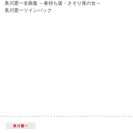
美川憲一全曲集 ～春待ち坂・さそり座の女～
美川憲一ツインパック
美川憲一