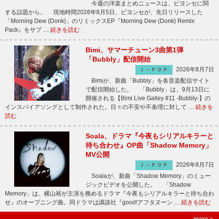
今週の洋楽まとめニュースは、ビヨンセに関
する話題から。 現地時間2026年8月5日、ビヨンセが、先日リリースした
「Morning Dew (Donk)」のリミックスEP『Morning Dew (Donk) Remix
Pack』をサプ …
続きを読む
Bimi、サマーチューン3曲第1弾
「Bubbly」配信開始
2026年8月7日
Ｊ－ＰＯＰ
Bimiが、新曲「Bubbly」を各音楽配信サイト
で配信開始した。 「Bubbly」は、9月13日に
開催される【Bimi Live Galley #11 -Bubbly-】の
インスパイアソングとして制作された。日々の不安や不条理に対して …
続きを
読む
Soala、ドラマ『今夜もシリアルキラーと
待ち合わせ』OP曲「Shadow Memory」
MV公開
2026年8月7日
Ｊ－ＰＯＰ
Soalaが、新曲「Shadow Memory」のミュー
ジックビデオを公開した。 「Shadow
Memory」は、横山裕が主演を務めるドラマ『今夜もシリアルキラーと待ち合わ
せ』のオープニング曲。同ドラマは講談社『good!アフタヌーン …
続きを読む