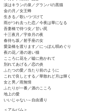
涙はキランの泉／グランパの黒猫
金の月／女王蜂
生きる／歌いつづけて
雨がつれ去った恋／今夜は華になる
吾妻橋で待つ女／甘い罠
十三夜月／宇奈月の夜
春待ち坂／射手座の女
愛染橋を渡ります／にっぽん唄めぐり
夜の花／港の迷い猫
こころに花を／嘘に抱かれて
別れてあげる／恋の炎
ふたつの愛／当たり前のように
これで良しとする／華散れど月は輝く
女と男／雨無情
ふたりが一番／酒のこころ
地上の愛
いいじゃない～自由通り
＜アルバム＞