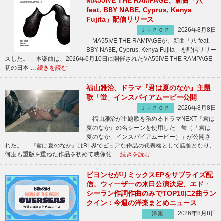
MA55IVE THE RAMPAGE、新曲「八
feat. BBY NABE, Cyprus, Kenya
Fujita」配信リリース
2026年8月8日
Ｊ－ＰＯＰ
MA55IVE THE RAMPAGEが、新曲「八 feat.
BBY NABE, Cyprus, Kenya Fujita」を配信リリー
スした。 本楽曲は、2026年6月10日に開催されたMA55IVE THE RAMPAGE
初の日本 …
続きを読む
福山雅治、ドラマ『君は夏のなか』主題
歌「蛍」インスパイアムービー公開
2026年8月8日
Ｊ－ＰＯＰ
福山雅治が主題歌を務めるドラマNEXT『君は
夏のなか』の名シーンを使用した「蛍（「君は
夏のなか」インスパイアムービー）」が公開さ
れた。 『君は夏のなか』はBL界でピュアな作品の代表格として話題となり、
何度も重版を重ねた作品を初めて映像化 …
続きを読む
ビヨンセがリミックスEPをサプライズ配
信、ウィーザーの来日公演決定、エド・
シーラン作詞作曲のみでTOP10に2曲ラン
クイン：今週の洋楽まとめニュース
2026年8月8日
洋楽