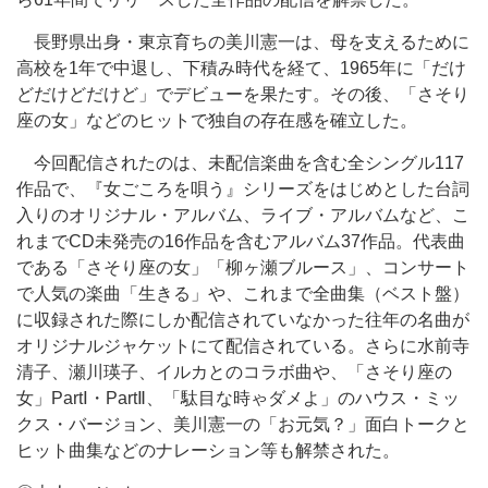
長野県出身・東京育ちの美川憲一は、母を支えるために
高校を1年で中退し、下積み時代を経て、1965年に「だけ
どだけどだけど」でデビューを果たす。その後、「さそり
座の女」などのヒットで独自の存在感を確立した。
今回配信されたのは、未配信楽曲を含む全シングル117
作品で、『女ごころを唄う』シリーズをはじめとした台詞
入りのオリジナル・アルバム、ライブ・アルバムなど、こ
れまでCD未発売の16作品を含むアルバム37作品。代表曲
である「さそり座の女」「柳ヶ瀬ブルース」、コンサート
で人気の楽曲「生きる」や、これまで全曲集（ベスト盤）
に収録された際にしか配信されていなかった往年の名曲が
オリジナルジャケットにて配信されている。さらに水前寺
清子、瀬川瑛子、イルカとのコラボ曲や、「さそり座の
女」PartⅠ・PartⅡ、「駄目な時ゃダメよ」のハウス・ミッ
クス・バージョン、美川憲一の「お元気？」面白トークと
ヒット曲集などのナレーション等も解禁された。