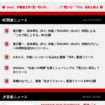
tonun、伊藤健太郎×寛一郎のW主演ドラマ『100日後に別れる僕と彼』ED主題歌を担当
JO1＆INIのユニット・JI BLUE、攻守に分かれて“繋がる”『ViVi』表紙を飾る
関連ニュース
RELATED NEWS
美川憲一、松本孝弘（B'z）作曲／TAKURO（GLAY）作詞による
「これで良しとする」MV公開
美川憲一、松本孝弘（B'z）作曲／TAKURO（GLAY）作詞のデビュ
ー60周年記念SGリリースへ
A.B.C-Z、力強いメッセージを込めた新曲「TAP」配信リリース
timelesz、“出会いの奇跡”を描くニューシングル『消えない花火』7
月リリース
高嶺のなでしこ、新曲「生きてりゃいい」配信リリース＆MV公開
音楽ニュース
MUSIC NEWS