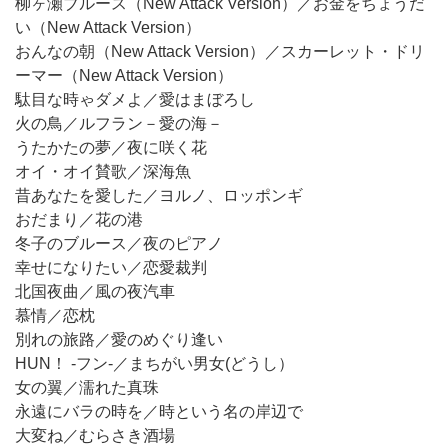
柳ヶ瀬ブルース（New Attack Version）／お金をちょうだ
い（New Attack Version）
おんなの朝（New Attack Version）／スカーレット・ドリ
ーマー（New Attack Version）
駄目な時ゃダメよ／愛はまぼろし
火の鳥／ルフラン－愛の海－
うたかたの夢／夜に咲く花
オイ・オイ賛歌／深海魚
昔あなたを愛した／ヨルノ、ロッポンギ
おだまり／花の港
冬子のブルース／夜のピアノ
幸せになりたい／恋愛裁判
北国夜曲／風の夜汽車
慕情／恋枕
別れの旅路／愛のめぐり逢い
HUN！ -フン-／まちがい男女(どうし）
女の翼／濡れた真珠
永遠にバラの時を／時という名の岸辺で
大変ね／むらさき酒場