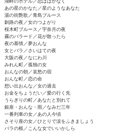
湖畔のホテル／恋ははかなく
あの星のかなた／星のようなあなた
湯の街艶歌／青島ブルース
釧路の夜／女のつよがり
桜木町ブルース／宇奈月の夜
霧のバラード／花が散ったら
夜の慕情／夢おんな
女とバラ／さいはての夜
大阪の夜／なにわ川
みれん町／孤独の女
おんなの朝／哀愁の宿
おんな町／恋の命
想い出おんな／女の過去
お金をちょうだい／愛の行く先
うらぎりの町／あなたと別れて
銀座・おんな・雨／なみだ三年
一番列車の女／あの人今頃
さそり座の女／ひとりで涙をふきましょう
バラの柩／こんな女でいいかしら