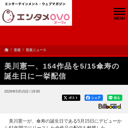
MENU
音楽
音楽ニュース
美川憲一、154作品を5/15傘寿の
誕生日に一挙配信
2026年5月15日 / 19:00
ポスト
シェア
送る
美川憲一が、傘寿の誕生日である5月15日にデビューか
ら61年間でリリースした全作品の配信を解禁した。