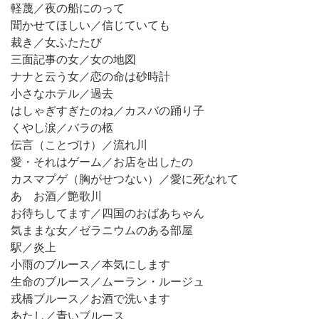
軽蔑／夜の船にのって
聞かせてほしい／信じていても
裁き／女ふたたび
三面記事の女／女の地図
ナナと云う女／恋の命は砂時計
小さなホテル／過去
はしゃぎすぎたのね／カスバの踊り子
くやし涙／バラの柩
伝言（ことづけ）／流れ川
愛・それはゲーム／お店を出したの
カスマプゲ（胸がせつない）／愛に死なれて
あゝお酒／艶歌川
お待ちしてます／四国のおばあちゃん
気ままな女／ゼラニウムのある部屋
駅／炎上
小雨のブルース／本気にします
生命のブルース／ムーラン・ルージュ
戎橋ブルース／お酒で洗います
あたし／青いブルース