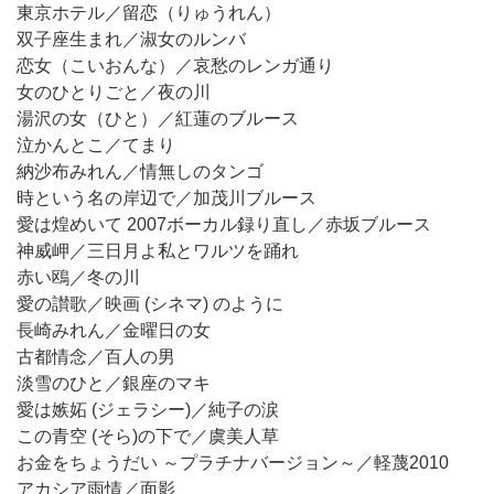
東京ホテル／留恋（りゅうれん）
双子座生まれ／淑女のルンバ
恋女（こいおんな）／哀愁のレンガ通り
女のひとりごと／夜の川
湯沢の女（ひと）／紅蓮のブルース
泣かんとこ／てまり
納沙布みれん／情無しのタンゴ
時という名の岸辺で／加茂川ブルース
愛は煌めいて 2007ボーカル録り直し／赤坂ブルース
神威岬／三日月よ私とワルツを踊れ
赤い鴎／冬の川
愛の讃歌／映画 (シネマ) のように
長崎みれん／金曜日の女
古都情念／百人の男
淡雪のひと／銀座のマキ
愛は嫉妬 (ジェラシー)／純子の涙
この青空 (そら)の下で／虞美人草
お金をちょうだい ～プラチナバージョン～／軽蔑2010
アカシア雨情／面影