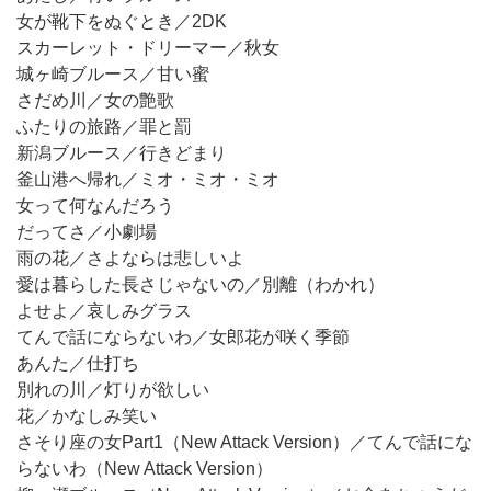
女が靴下をぬぐとき／2DK
スカーレット・ドリーマー／秋女
城ヶ崎ブルース／甘い蜜
さだめ川／女の艶歌
ふたりの旅路／罪と罰
新潟ブルース／行きどまり
釜山港へ帰れ／ミオ・ミオ・ミオ
女って何なんだろう
だってさ／小劇場
雨の花／さよならは悲しいよ
愛は暮らした長さじゃないの／別離（わかれ）
よせよ／哀しみグラス
てんで話にならないわ／女郎花が咲く季節
あんた／仕打ち
別れの川／灯りが欲しい
花／かなしみ笑い
さそり座の女Part1（New Attack Version）／てんで話にな
らないわ（New Attack Version）