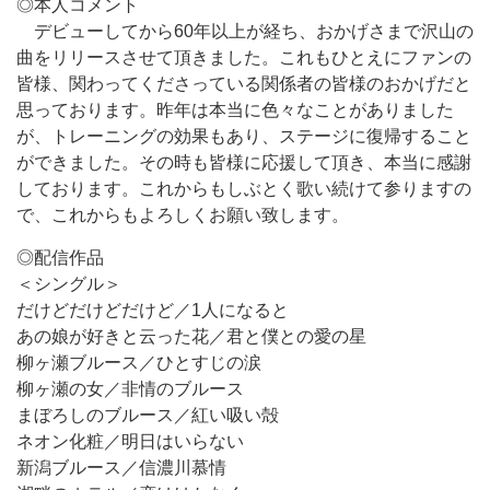
◎本人コメント
デビューしてから60年以上が経ち、おかげさまで沢山の
曲をリリースさせて頂きました。これもひとえにファンの
皆様、関わってくださっている関係者の皆様のおかげだと
思っております。昨年は本当に色々なことがありました
が、トレーニングの効果もあり、ステージに復帰すること
ができました。その時も皆様に応援して頂き、本当に感謝
しております。これからもしぶとく歌い続けて参りますの
で、これからもよろしくお願い致します。
◎配信作品
＜シングル＞
だけどだけどだけど／1人になると
あの娘が好きと云った花／君と僕との愛の星
柳ヶ瀬ブルース／ひとすじの涙
柳ヶ瀬の女／非情のブルース
まぼろしのブルース／紅い吸い殻
ネオン化粧／明日はいらない
新潟ブルース／信濃川慕情