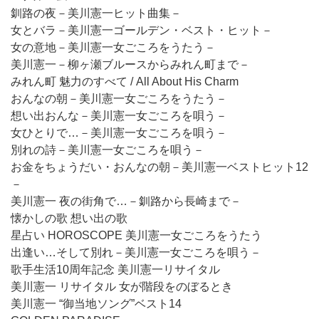
釧路の夜－美川憲一ヒット曲集－
女とバラ－美川憲一ゴールデン・ベスト・ヒット－
女の意地－美川憲一女ごころをうたう－
美川憲一－柳ヶ瀬ブルースからみれん町まで－
みれん町 魅力のすべて / All About His Charm
おんなの朝－美川憲一女ごころをうたう－
想い出おんな－美川憲一女ごころを唄う－
女ひとりで…－美川憲一女ごころを唄う－
別れの詩－美川憲一女ごころを唄う－
お金をちょうだい・おんなの朝－美川憲一ベストヒット12
－
美川憲一 夜の街角で…－釧路から長崎まで－
懐かしの歌 想い出の歌
星占い HOROSCOPE 美川憲一女ごころをうたう
出逢い…そして別れ－美川憲一女ごころを唄う－
歌手生活10周年記念 美川憲一リサイタル
美川憲一 リサイタル 女が階段をのぼるとき
美川憲一 “御当地ソング”ベスト14