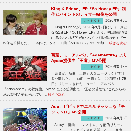
King & Prince、EP『So Honey EP』制
作ビハインドのティザー映像を公開
2026年8月8日
Ｊ－ＰＯＰ
King & Princeが、2026年9月2日にリリースと
なる1st EP『So Honey EP』より、初回限定盤B
に収録されるEP制作ビハインド映像のティザー
映像を公開した。 本作は、タイトル曲「So Honey」の中の印 …
続きを読む
葛葉、ミニアルバム『Adamantite』より
Ayase提供曲「王道」MV公開
2026年8月8日
Ｊ－ＰＯＰ
葛葉が、新曲「王道」のミュージックビデオ
を公開した。 新曲「王道」は、2026年7月29
日にリリースされたニューミニアルバム
『Adamantite』の収録曲。Ayaseによる提供曲で、“王者の苦悩”と“これからの
意思表明”が込められてい …
続きを読む
Ado、ビビッドでエネルギッシュな「モ
ンストロ」MV公開
2026年8月8日
Ｊ－ＰＯＰ
Adoが、新曲「モンストロ」を配信リリース
し、ミュージックビデオを公開した。 新曲