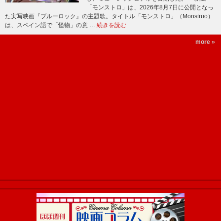
「モンストロ」は、2026年8月7日に公開となっ
た実写映画『ブルーロック』の主題歌。タイトル「モンストロ」（Monstruo）
は、スペイン語で「怪物」の意 …
続きを読む
more »