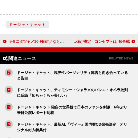
ドージャ・キャット
キタニタツヤ／10-FEET／なとり／PEOPLE 1／フレデリック／WANIMAが出演 【REQUESTAGE】ライブレポ公開＆ライブ音源OA決定
FRUITS ZIPPER、冠番組『NEW KAWAIIってしてよ？』のイベント第2弾が決定 コンセプトは“歌合戦”
関連ニュース
RELATED NEWS
ドージャ・キャット、境界性パーソナリティ障害と向き合っている
と告白
ドージャ・キャット、ティモシー・シャラメのバレエ・オペラ批判
に反論「めちゃくちゃ美しい」
ドージャ・キャット 独自の世界観で日本のファンを刺激 6年ぶり
来日公演レポート到着
ドージャ・キャット、最新AL『ヴィー』国内盤CD発売決定 オリ
ジナル封入特典付