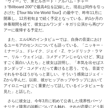
『ヴィー』で、米ビルボード・アルバム・チャー
ト“Billboard 200”で最高4位を記録した。現在は同作を引っ
さげた【Tour Ma Vie World Tour】の最中で、昨年11月に
開幕し、12月初旬まで続く予定となっている。約1か月の
休養期間を経て、彼女はルワンダ・キガリ公演から再びツ
アーに復帰する予定だ。
また、エルUKのインタビューでは、自身の音楽におけ
るユーモアのセンスについても語っている。「ニッキー・
ミナージュ、ドレイク、ジェイ・Z、ケンドリック・ラマ
ー、リル・ウェインは、コメディアンじゃないけど、実は
すごく面白い人たち」と彼女は説明し、「本気を出せばス
タンダップ・コメディだって書けると思う。でも、音楽で
それをやるほうがもっと楽しい。そういう感覚はジェイ・
Zから学んだ。以前、彼がヒップホップやラップにおいて
アイロニーはすごく重要だって話しているインタビューを
見た」と話した。
さらに彼女は、今年3月に初めて公表した境界性パーソ
ナリティ障害の診断についても触れ、それが恋愛にどう影