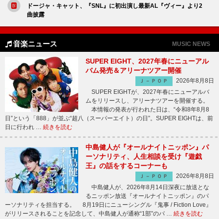
ドージャ・キャット、『SNL』に初出演し最新AL『ヴィー』より2
曲披露
音楽ニュース
MUSIC NEWS
SUPER EIGHT、2027年春にニューアル
バム発売＆アリーナツアー開催
2026年8月8日
Ｊ－ＰＯＰ
SUPER EIGHTが、2027年春にニューアルバ
ムをリリースし、アリーナツアーを開催する。
本情報の発表が行われた日は、“令和8年8月8
日”という「888」が並ぶ“超八（スーパーエイト）の日”。SUPER EIGHTは、前
日に行われ …
続きを読む
中島健人が『オールナイトニッポン』パ
ーソナリティ、人生相談を受け『遊戯
王』の話をするコーナーも
2026年8月8日
Ｊ－ＰＯＰ
中島健人が、2026年8月14日深夜に放送とな
るニッポン放送『オールナイトニッポン』のパ
ーソナリティを担当する。 8月19日にニューシングル『鬼事 / Fiction Love』
がリリースされることを記念して、中島健人が通称“1部”のパ …
続きを読む