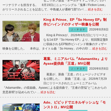
るニッポン放送『オールナイトニッポン』のパ
ーソナリティを担当する。 8月19日にニューシングル『鬼事 / Fiction Love』
がリリースされることを記念して、中島健人が通称“1部”のパ …
続きを読む
King & Prince、EP『So Honey EP』制
作ビハインドのティザー映像を公開
2026年8月8日
Ｊ－ＰＯＰ
King & Princeが、2026年9月2日にリリースと
なる1st EP『So Honey EP』より、初回限定盤B
に収録されるEP制作ビハインド映像のティザー
映像を公開した。 本作は、タイトル曲「So Honey」の中の印 …
続きを読む
葛葉、ミニアルバム『Adamantite』より
Ayase提供曲「王道」MV公開
2026年8月8日
Ｊ－ＰＯＰ
葛葉が、新曲「王道」のミュージックビデオ
を公開した。 新曲「王道」は、2026年7月29
日にリリースされたニューミニアルバム
『Adamantite』の収録曲。Ayaseによる提供曲で、“王者の苦悩”と“これからの
意思表明”が込められてい …
続きを読む
Ado、ビビッドでエネルギッシュな「モ
ンストロ」MV公開