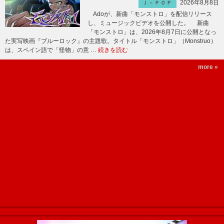
2026年8月8日
Ｊ－ＰＯＰ
Adoが、新曲「モンストロ」を配信リリース
し、ミュージックビデオを公開した。 新曲
「モンストロ」は、2026年8月7日に公開となっ
た実写映画『ブルーロック』の主題歌。タイトル「モンストロ」（Monstruo）
は、スペイン語で「怪物」の意 …
続きを読む
more »