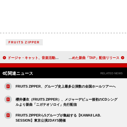
FRUITS ZIPPER
ドージャ・キャット、音楽活動から“3年ぐらい”離れたいと明かす
A.B.C-Z、力強いメッセージを込めた新曲「TAP」配信リリース
関連ニュース
RELATED NEWS
FRUITS ZIPPER、グループ史上最多公演数の全国ホールツアーへ
櫻井優衣（FRUITS ZIPPER）、メジャーデビュー後初のCDシング
ルより新曲「ニガテオソロイ」先行配信
FRUITS ZIPPERら5グループが集結する【KAWAII LAB.
SESSION】東京公演2DAYS開催