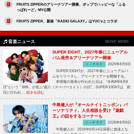
FRUITS ZIPPERのアリーナツアー開幕、ポップでハッピーな「ふる
っぱれーど」MV公開
FRUITS ZIPPER、新曲「RADIO GALAXY」はYUC'eとコラボ
音楽ニュース
MUSIC NEWS
SUPER EIGHT、2027年春にニューアル
バム発売＆アリーナツアー開催
2026年8月8日
Ｊ－ＰＯＰ
SUPER EIGHTが、2027年春にニューアルバ
ムをリリースし、アリーナツアーを開催する。
本情報の発表が行われた日は、“令和8年8月8
日”という「888」が並ぶ“超八（スーパーエイト）の日”。SUPER EIGHTは、前
日に行われ …
続きを読む
中島健人が『オールナイトニッポン』パ
ーソナリティ、人生相談を受け『遊戯
王』の話をするコーナーも
2026年8月8日
Ｊ－ＰＯＰ
中島健人が、2026年8月14日深夜に放送とな