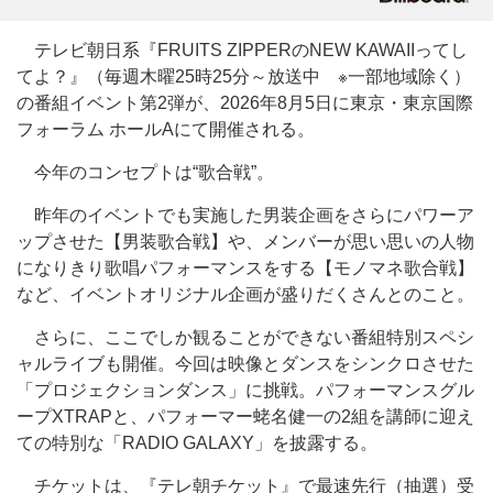
テレビ朝日系『FRUITS ZIPPERのNEW KAWAIIってし
てよ？』（毎週木曜25時25分～放送中 ※一部地域除く）
の番組イベント第2弾が、2026年8月5日に東京・東京国際
フォーラム ホールAにて開催される。
今年のコンセプトは“歌合戦”。
昨年のイベントでも実施した男装企画をさらにパワーア
ップさせた【男装歌合戦】や、メンバーが思い思いの人物
になりきり歌唱パフォーマンスをする【モノマネ歌合戦】
など、イベントオリジナル企画が盛りだくさんとのこと。
さらに、ここでしか観ることができない番組特別スペシ
ャルライブも開催。今回は映像とダンスをシンクロさせた
「プロジェクションダンス」に挑戦。パフォーマンスグル
ープXTRAPと、パフォーマー蛯名健一の2組を講師に迎え
ての特別な「RADIO GALAXY」を披露する。
チケットは、『テレ朝チケット』で最速先行（抽選）受