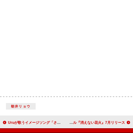
朝井リョウ
Uruが歌うイメージソング「さすらいの唄」×映画『未来』のコラボMV公開
timelesz、“出会いの奇跡”を描くニューシングル『消えない花火』7月リリース