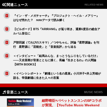
関連ニュース
RELATED NEWS
『イン・ザ・メガチャーチ』『プロジェクト・ヘイル・メアリー』
はなぜ売れた？ noteデータで読み解く
【ビルボード】BTS『ARIRANG』が返り咲き、通算6度目の総合ア
ルバム首位に
戸部田誠（てれびのスキマ）／つやちゃん、評論『星野源論』を刊
行 星野源に「芸能史」と「音楽批評」から迫る
＜インタビュー＞「結局みんな、まっとうなふりをしているだけ」
――又吉直樹が音楽とともに描く、長編『生きとるわ』の人間論
【WITH BOOKS】
＜イベントレポート＞『劇場という名の星座』小川洋子×井上芳雄が
語る、帝国劇場に生きた人々の言葉
音楽ニュース
MUSIC NEWS
細野晴臣×パペットスンスンのSPコラボ
が実現、【YouTube Music Weekend