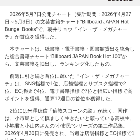
2026年5月7日公開チャート（集計期間：2026年4月27
日～5月3日）の文芸書籍チャート“Billboard JAPAN Hot
Bungei Books”で、朝井リョウ『イン・ザ・メガチャー
チ』が首位を獲得した。
本チャートは、紙書籍・電子書籍・図書館貸出を統合し
た総合書籍チャート“Billboard JAPAN Book Hot 100”か
ら、文芸書籍を抽出し、ランキング化したもの。
前週に引き続き首位に輝いた『イン・ザ・メガチャー
チ』は、SNS指標で1位、店舗指標とサブスク指標で2
位、EC指標で4位、電子書籍指標で7位と幅広い指標で高
ポイントを獲得。通算12週目の首位を獲得した。
2位には米澤穂信『倫敦スコーンの謎』が続く。同作
は、小市民として慎ましく生きたいと願っている高校生、
小鳩君と小山内さんの“小市民”シリーズの第二作品集。
2026年4月30日に発売され、当週は店舗指標とEC指標で1