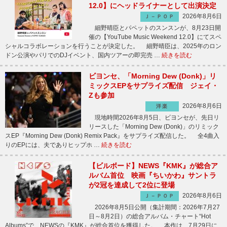
12.0】にヘッドライナーとして出演決定
2026年8月6日
Ｊ－ＰＯＰ
細野晴臣とパペットのスンスンが、8月23日開
催の【YouTube Music Weekend 12.0】にてスペ
シャルコラボレーションを行うことが決定した。 細野晴臣は、2025年のロン
ドン公演やパリでのDJイベント、国内ツアーの即完売 …
続きを読む
ビヨンセ、「Morning Dew (Donk)」リ
ミックスEPをサプライズ配信 ジェイ・
Zも参加
2026年8月6日
洋楽
現地時間2026年8月5日、ビヨンセが、先日リ
リースした「Morning Dew (Donk)」のリミック
スEP『Morning Dew (Donk) Remix Pack』をサプライズ配信した。 全4曲入
りのEPには、夫でありヒップホ …
続きを読む
【ビルボード】NEWS『KMK』が総合ア
ルバム首位 映画『ちいかわ』サントラ
が2冠を達成して2位に登場
2026年8月6日
Ｊ－ＰＯＰ
2026年8月5日公開（集計期間：2026年7月27
日～8月2日）の総合アルバム・チャート“Hot
Albums”で、NEWSの『KMK』が総合首位を獲得した。 本作は、7月29日に