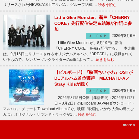
リリースされたNEWSの16thアルバム。グループ結成 …
続きを読む
Little Glee Monster、新曲「CHERRY
COKE」先行配信決定＆結海が作詞に参
加
2026年8月6日
Ｊ－ＰＯＰ
Little Glee Monsterが、8月19日に新曲
「CHERRY COKE」を先行配信する。 本楽曲
は、9月16日にリリースされるオリジナルアルバム『BREATH』に収録されて
いるもので、シンガーソングライターのeillによって …
続きを読む
【ビルボード】『映画ちいかわ』OSTが
DLアルバム首位獲得 MECHATU-A／
Stray Kidsが続く
2026年8月6日
Ｊ－ＰＯＰ
2026年8月5日公開（集計期間：2026年7月27
日～8月2日）のBillboard JAPANダウンロード・
アルバム・チャート“Download Albums”で、映画『映画ちいかわ 人魚の島のひ
みつ』オリジナル・サウンドトラックが1 …
続きを読む
more »