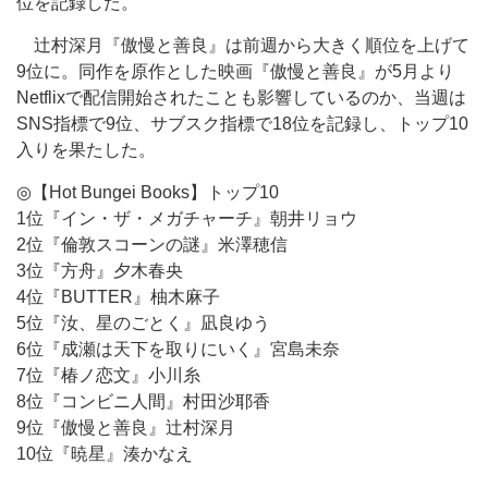
位を記録した。
辻村深月『傲慢と善良』は前週から大きく順位を上げて
9位に。同作を原作とした映画『傲慢と善良』が5月より
Netflixで配信開始されたことも影響しているのか、当週は
SNS指標で9位、サブスク指標で18位を記録し、トップ10
入りを果たした。
◎【Hot Bungei Books】トップ10
1位『イン・ザ・メガチャーチ』朝井リョウ
2位『倫敦スコーンの謎』米澤穂信
3位『方舟』夕木春央
4位『BUTTER』柚木麻子
5位『汝、星のごとく』凪良ゆう
6位『成瀬は天下を取りにいく』宮島未奈
7位『椿ノ恋文』小川糸
8位『コンビニ人間』村田沙耶香
9位『傲慢と善良』辻村深月
10位『暁星』湊かなえ