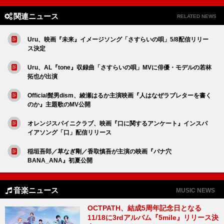
関連ニュース
RELATED NEWS
Uru、映画『未来』イメージソング「さすらいの唄」5/8配信リリー
ス決定
Uru、AL『tone』収録曲「さすらいの唄」MVに俳優・モデルの若林
拓也が出演
Official髭男dism、綾瀬はるか主演映画『人はなぜラブレターを書く
のか』主題歌のMV公開
オレンジスパイニクラブ、映画『口に関するアンケート』インスパ
イアソング「口」配信リリース
稲垣吾郎／草なぎ剛／香取慎吾が主演の映画『バナ穴
BANA_ANA』初夏公開
音楽ニュース
MUSIC NEWS
OCTPATH、結成5周年記念日となる
11/18に3rdアルバム『5mile』リリース決