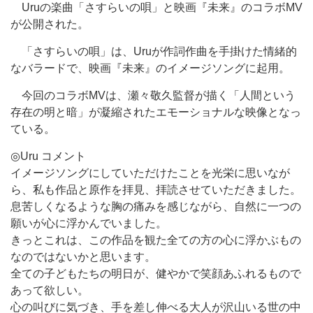
Uruの楽曲「さすらいの唄」と映画『未来』のコラボMV
が公開された。
「さすらいの唄」は、Uruが作詞作曲を手掛けた情緒的
なバラードで、映画『未来』のイメージソングに起用。
今回のコラボMVは、瀬々敬久監督が描く「人間という
存在の明と暗」が凝縮されたエモーショナルな映像となっ
ている。
◎Uru コメント
イメージソングにしていただけたことを光栄に思いなが
ら、私も作品と原作を拝見、拝読させていただきました。
息苦しくなるような胸の痛みを感じながら、自然に一つの
願いが心に浮かんでいました。
きっとこれは、この作品を観た全ての方の心に浮かぶもの
なのではないかと思います。
全ての子どもたちの明日が、健やかで笑顔あふれるもので
あって欲しい。
心の叫びに気づき、手を差し伸べる大人が沢山いる世の中