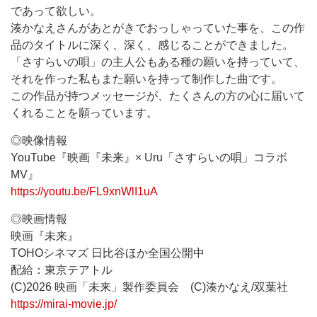
であって欲しい。
湊かなえさんがあとがきでおっしゃっていた事を、この作
品のタイトルに深く、深く、感じることができました。
「さすらいの唄」の主人公もある種の願いを持っていて、
それを作った私もまた願いを持って制作した曲です。
この作品が持つメッセージが、たくさんの方の心に届いて
くれることを願っています。
◎映像情報
YouTube『映画『未来』× Uru「さすらいの唄」コラボ
MV』
https://youtu.be/FL9xnWlI1uA
◎映画情報
映画『未来』
TOHOシネマズ 日比谷ほか全国公開中
配給：東京テアトル
(C)2026 映画「未来」製作委員会 (C)湊かなえ/双葉社
https://mirai-movie.jp/