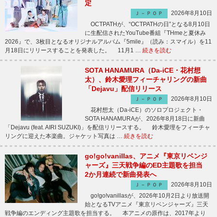
定
2026年8月10日
Ｊ－ＰＯＰ
OCTPATHが、“OCTPATHの日”となる8月10日
に生配信されたYouTube番組『THmeと夏休み
2026』で、3枚目となるオリジナルアルバム『5mile』（読み：スマイル）を11
月18日にリリースすることを発表した。 11月1 …
続きを読む
SOTA HANAMURA（Da-iCE・花村想
太）、鈴木愛理フィーチャリングの新曲
「Dejavu」配信リリース
2026年8月10日
Ｊ－ＰＯＰ
花村想太（Da-iCE）のソロプロジェクト・
SOTA HANAMURAが、2026年8月18日に新曲
「Dejavu (feat. AIRI SUZUKI)」を配信リリースする。 鈴木愛理をフィーチャ
リングに迎えた本楽曲。ジャケット写真は …
続きを読む
go!go!vanillas、アニメ『東京リベンジ
ャーズ』三天戦争編のED主題歌を担当
2か月連続で新曲発表へ
2026年8月10日
Ｊ－ＰＯＰ
go!go!vanillasが、2026年10月2日より放送開
始となるTVアニメ『東京リベンジャーズ』三天
戦争編のエンディング主題歌を担当する。 本アニメの原作は、2017年より