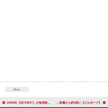
Uru
JUNON（BE:FIRST）が舎弟役、柳楽優弥の主演映画『RYUJI 竜二』主要キャスト／特報映像など解禁
【ビルボード】昭和チャートは綾辻行人『十角館の殺人』が1位、書店売上が前週から約5倍に