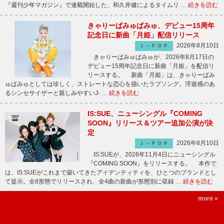
『週刊少年マガジン』で連載開始した、和久井健によるタイムリ …
続きを読む
きゃりーぱみゅぱみゅ、デビュー15周年
記念日に新曲「月姫」配信リリース
2026年8月10日
Ｊ－ＰＯＰ
きゃりーぱみゅぱみゅが、2026年8月17日の
デビュー15周年記念日に新曲「月姫」を配信リ
リースする。 新曲「月姫」は、きゃりーぱみ
ゅぱみゅとしては珍しく、ストレートな恋心を描いたラブソング。浮遊感のあ
るシンセサイザーと親しみやすいJ- …
続きを読む
IS:SUE、ニューシングル『COMING
SOON』リリース＆ツアー追加公演が決
定
2026年8月10日
Ｊ－ＰＯＰ
IS:SUEが、2026年11月4日にニューシングル
『COMING SOON』をリリースする。 本作で
は、IS:SUEがこれまで築いてきたアイデンティティを、ひとつのブランドとし
て提示。全8形態でリリースされ、全4曲の新曲が形態別に収録 …
続きを読む
more »