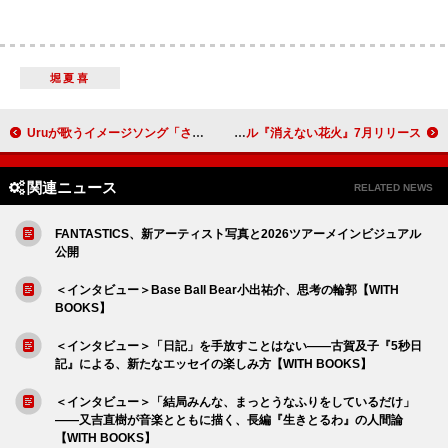
堀夏喜
Uruが歌うイメージソング「さすらいの唄」×映画『未来』のコラボMV公開
timelesz、“出会いの奇跡”を描くニューシングル『消えない花火』7月リリース
関連ニュース
RELATED NEWS
FANTASTICS、新アーティスト写真と2026ツアーメインビジュアル
公開
＜インタビュー＞Base Ball Bear小出祐介、思考の輪郭【WITH
BOOKS】
＜インタビュー＞「日記」を手放すことはない――古賀及子『5秒日
記』による、新たなエッセイの楽しみ方【WITH BOOKS】
＜インタビュー＞「結局みんな、まっとうなふりをしているだけ」
――又吉直樹が音楽とともに描く、長編『生きとるわ』の人間論
【WITH BOOKS】