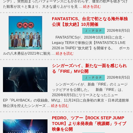
ンデ）。突然始まったパフォーマンスにもかかわらず、優里の歌声を聴きつけ
た観客が次々と集まり、大きな盛り上がりを見 …
続きを読む
FANTASTICS、台北で初となる海外単独
公演【放大絶】10月開催
2026年8月5日
Ｊ－ＰＯＰ
FANTASTICSが、2026年10月18日に台北・
Legacy TERAで単独公演【FANTASTICS LIVE
2026 in TAIPEI “放大絶”】を開催する。 ボーカ
ルの八木勇征が2021年に観光 …
続きを読む
シンガーズハイ、新たな一面を感じられ
る「FIRE」MV公開
2026年8月5日
Ｊ－ＰＯＰ
シンガーズハイが、新曲「FIRE」のミュージ
ックビデオを公開した。 新曲「FIRE」は、
2026年8月5日にリリースとなったニュー
EP『PLAYBACK』の収録曲。MVは、11月24日に自身初の東京・日本武道館単
独公演を控えたシンガーズ …
続きを読む
PEDRO、ツアー【ROCK STEP JUMP
TOUR】より未発表曲「桃源郷」ライブ
映像を公開