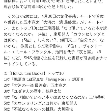
舗指標において前週16位から5位に急伸したことにより、
総合順位では前週53位から急上昇した。
そのほか2位には、4月30日の文化書籍チャートで首位
を獲得した五木寛之『大河の一滴 最終章』がチャートイ
ン。またトップ10には三宅香帆『なぜ働いていると本が読
めなくなるのか』（4位）、東畑開人『カウンセリングと
は何か』（5位）、しんめいP、鎌田東二『自分とか、な
いから。 教養としての東洋哲学』（8位）、ヴィクトー
ル・エミール・フランクル、池田香代子『夜と霧』（9
位）など、SNS指標で上位を記録した書籍が引き続きチャ
ートインしている。
◎【Hot Culture Books】トップ10
1位『堀夏喜 1st写真集『living For』』堀夏喜
2位『大河の一滴 最終章』五木寛之
3位『ユダヤ人の歴史』鶴見太郎
4位『なぜ働いていると本が読めなくなるのか』三宅香帆
5位『カウンセリングとは何か』東畑開人
6位『不滅なるものへの挑戦』大川隆法