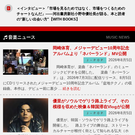
＜インタビュー＞「市場を見るためではなく、市場をつくるための
チャートなんだ」――河出書房新社小野寺優社長が語る、本と読者
の"新しい出会い方"【WITH BOOKS】
音楽ニュース
MUSIC NEWS
岡崎体育、メジャーデビュー10周年記念
アルバムより「ネバーランド」MV公開
2026年8月5日
Ｊ－ＰＯＰ
岡崎体育が、楽曲「ネバーランド」のミュー
ジックビデオを公開した。 楽曲「ネバーラン
ド」は、2026年7月3日に配信リリース、8月5日
にCDリリースされたメジャーデビュー10周年記念アルバム『盆地テクノ』の収
録曲。本作は、デビュー前に寡少 …
続きを読む
優里がソウルでゲリラ路上ライブ、その
模様を収めた映像＆韓国滞在Vlogが公開
2026年8月5日
Ｊ－ＰＯＰ
優里が、韓国・ソウルでゲリラ路上ライブを
開催した。 路上ライブの舞台は、ストリート
カルチャーが根付く街として知られる弘大（ホ