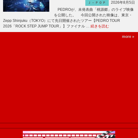
2026年8月5日
Ｊ－ＰＯＰ
PEDROが、未発表曲「桃源郷」のライブ映像
を公開した。 今回公開された映像は、東京・
Zepp Shinjuku（TOKYO）にて先日開催されたツアー【PEDRO TOUR
2026「ROCK STEP JUMP TOUR」】ファイナル …
続きを読む
more »