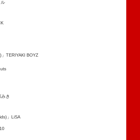
カル
CK
)」TERIYAKI BOYZ
uts
松原みき
Kids)」LiSA
10