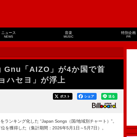
ニュース
音楽
特別企画
NEWS
MUSIC
PR
 Gnu「AIZO」が4か国で首
ョハセヨ」が浮上
ポスト
シェア
送る
キング化した “Japan Songs（国/地域別チャート）”。
国で首位を獲得した（集計期間：2026年5月1日～5月7日）。