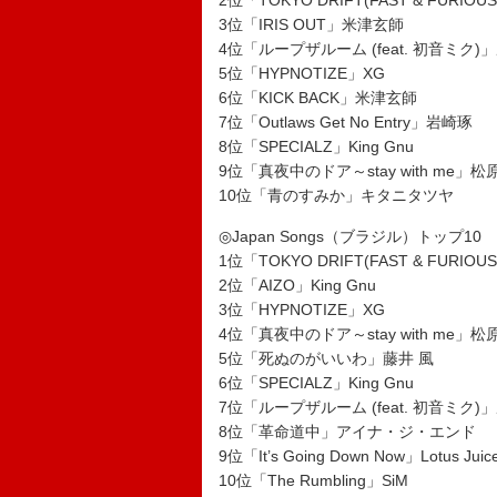
2位「TOKYO DRIFT(FAST & FURIOUS
3位「IRIS OUT」米津玄師
4位「ループザルーム (feat. 初音ミク)
5位「HYPNOTIZE」XG
6位「KICK BACK」米津玄師
7位「Outlaws Get No Entry」岩崎琢
8位「SPECIALZ」King Gnu
9位「真夜中のドア～stay with me」
10位「青のすみか」キタニタツヤ
◎Japan Songs（ブラジル）トップ10
1位「TOKYO DRIFT(FAST & FURIOUS
2位「AIZO」King Gnu
3位「HYPNOTIZE」XG
4位「真夜中のドア～stay with me」
5位「死ぬのがいいわ」藤井 風
6位「SPECIALZ」King Gnu
7位「ループザルーム (feat. 初音ミク)
8位「革命道中」アイナ・ジ・エンド
9位「It’s Going Down Now」Lotus Ju
10位「The Rumbling」SiM