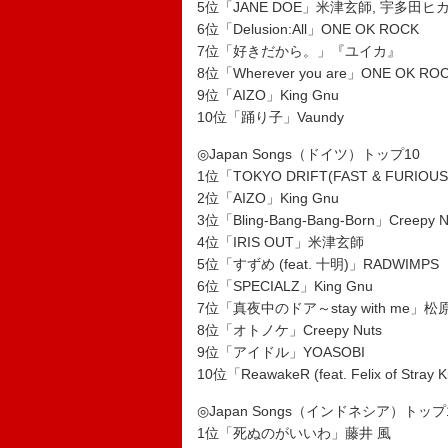
5位「JANE DOE」米津玄師, 宇多田ヒ
6位「Delusion:All」ONE OK ROCK
7位「好きだから。」『ユイカ』
8位「Wherever you are」ONE OK RO
9位「AIZO」King Gnu
10位「踊り子」Vaundy
◎Japan Songs（ドイツ）トップ10
1位「TOKYO DRIFT(FAST & FURIOUS
2位「AIZO」King Gnu
3位「Bling-Bang-Bang-Born」Creepy N
4位「IRIS OUT」米津玄師
5位「すずめ (feat. 十明)」RADWIMPS
6位「SPECIALZ」King Gnu
7位「真夜中のドア～stay with me」
8位「オトノケ」Creepy Nuts
9位「アイドル」YOASOBI
10位「ReawakeR (feat. Felix of Stray 
◎Japan Songs（インドネシア）トップ
1位「死ぬのがいいわ」藤井 風