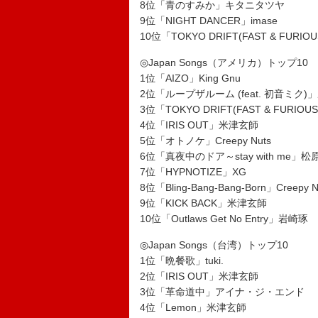
8位「青のすみか」キタニタツヤ
9位「NIGHT DANCER」imase
10位「TOKYO DRIFT(FAST & FURIOU
◎Japan Songs（アメリカ）トップ10
1位「AIZO」King Gnu
2位「ループザルーム (feat. 初音ミク)
3位「TOKYO DRIFT(FAST & FURIOUS
4位「IRIS OUT」米津玄師
5位「オトノケ」Creepy Nuts
6位「真夜中のドア～stay with me」
7位「HYPNOTIZE」XG
8位「Bling-Bang-Bang-Born」Creepy N
9位「KICK BACK」米津玄師
10位「Outlaws Get No Entry」岩崎琢
◎Japan Songs（台湾）トップ10
1位「晩餐歌」tuki.
2位「IRIS OUT」米津玄師
3位「革命道中」アイナ・ジ・エンド
4位「Lemon」米津玄師