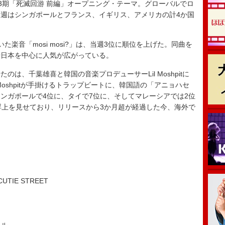
第3期「死滅回游 前編」オープニング・テーマ。グローバルでロ
週はシンガポールとフランス、イギリス、アメリカの計4か国
楽音「mosi mosi?」は、当週3位に順位を上げた。同曲を
や日本を中心に人気が広がっている。
は、千葉雄喜と韓国の音楽プロデューサーLil Moshpitに
Moshpitが手掛けるトラップビートに、韓国語の「アニョハセ
ンガポールで4位に、タイで7位に、そしてマレーシアでは2位
浮上を見せており、リリースから3か月超が経過した今、海外で
IE STREET