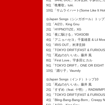
8位「JANE DOE」米津玄師, 宇多田ヒ
9位「晩餐歌」tuki.
10位「サムライハート(Some Like It Hot!
◎Japan Songs（シンガポール）トップ
1位「AIZO」King Gnu
2位「HYPNOTIZE」XG
3位「夜に駆ける」YOASOBI
4位「アニョハセヨ」千葉雄喜 & Lil Mosh
5位「IRIS OUT」米津玄師
6位「TOKYO DRIFT(FAST & FURIOUS
7位「死ぬのがいいわ」藤井 風
8位「First Love」宇多田ヒカル
9位「TOKYO DRIFT」ONE OR EIGHT
10位「踊り子」Vaundy
◎Japan Songs（インド）トップ10
1位「死ぬのがいいわ」藤井 風
2位「すずめ（feat. 十明）」RADWIMP
3位「TOKYO DRIFT(FAST & FURIOUS
4位「Bling-Bang-Bang-Born」Creepy N