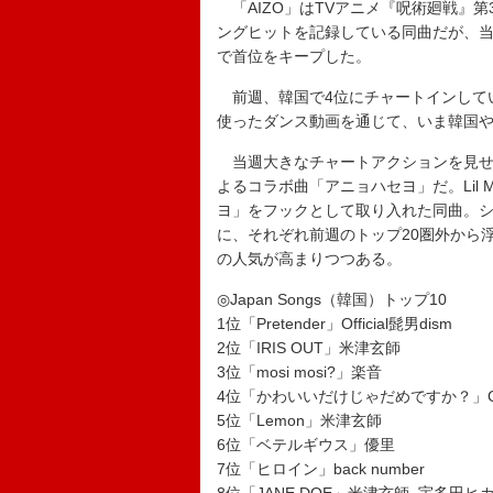
「AIZO」はTVアニメ『呪術廻戦』
ングヒットを記録している同曲だが、当
で首位をキープした。
前週、韓国で4位にチャートインしていた
使ったダンス動画を通じて、いま韓国
当週大きなチャートアクションを見せたの
よるコラボ曲「アニョハセヨ」だ。Lil 
ヨ」をフックとして取り入れた同曲。シ
に、それぞれ前週のトップ20圏外から
の人気が高まりつつある。
◎Japan Songs（韓国）トップ10
1位「Pretender」Official髭男dism
2位「IRIS OUT」米津玄師
3位「mosi mosi?」楽音
4位「かわいいだけじゃだめですか？」CUT
5位「Lemon」米津玄師
6位「ベテルギウス」優里
7位「ヒロイン」back number