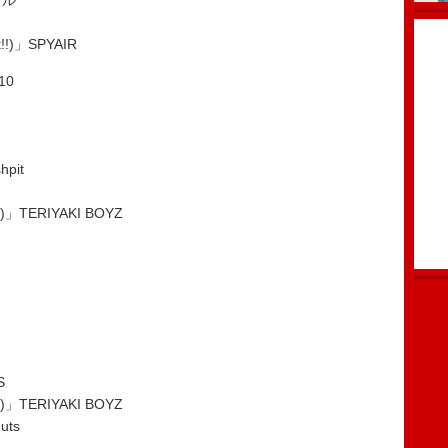
カル
!)」SPYAIR
10
pit
)」TERIYAKI BOYZ
S
)」TERIYAKI BOYZ
uts