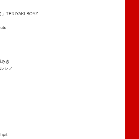
)」TERIYAKI BOYZ
uts
松原みき
」ルシノ
pit