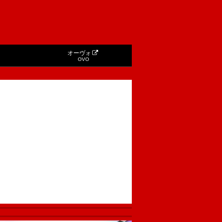
オーヴォ
OVO