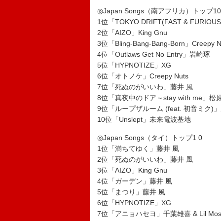
◎Japan Songs（南アフリカ）トップ10
1位「TOKYO DRIFT(FAST & FURIOUS
2位「AIZO」King Gnu
3位「Bling-Bang-Bang-Born」Creepy N
4位「Outlaws Get No Entry」岩崎琢
5位「HYPNOTIZE」XG
6位「オトノケ」Creepy Nuts
7位「死ぬのがいいわ」藤井 風
8位「真夜中のドア～stay with me」
9位「ループザルーム (feat. 初音ミク)
10位「Unslept」未来電波基地
◎Japan Songs（タイ）トップ1 0
1位「満ちてゆく」藤井 風
2位「死ぬのがいいわ」藤井 風
3位「AIZO」King Gnu
4位「ガーデン」藤井 風
5位「まつり」藤井 風
6位「HYPNOTIZE」XG
7位「アニョハセヨ」千葉雄喜 & Lil Mosh