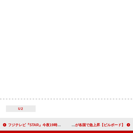
U2
フジテレビ『STAR』今夜19時から放送、adieu（上白石萌歌）／IMP.／GACKT YELLOW FRIED CHICKENzらが生パフォーマンス
【ビルボード】King Gnu「AIZO」グローバル・ジャパン・ソングス6週連続首位 千葉雄喜が各国で急上昇