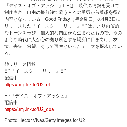
『デイズ・オブ・アッシュ』EPは、現代の情勢を受けて
制作され、自由の最前線で闘う人々の勇気から着想を得た
内容となっている。Good Friday（聖金曜日）の4月3日に
リリースした『イースター・リリー』EPは、より内省的
なトーンを帯び、個人的な内面から生まれたもので、今の
ような時代に人が心の拠り所とする場所に目を向け、友
情、喪失、希望、そして再生といったテーマを探求してい
る。
◎リリース情報
EP『イースター・リリー』EP
配信中
https://umj.lnk.to/U2_el
EP『デイズ・オブ・アッシュ』
配信中
https://umj.lnk.to/U2_doa
Photo: Hector Vivas/Getty Images for U2