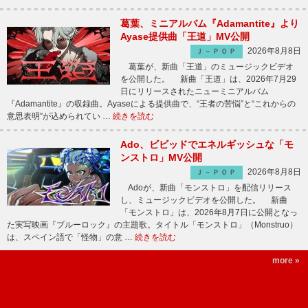
葛葉、ミニアルバム『Adamantite』より
Ayase提供曲「王道」MV公開
2026年8月8日
Ｊ－ＰＯＰ
葛葉が、新曲「王道」のミュージックビデオ
を公開した。 新曲「王道」は、2026年7月29
日にリリースされたニューミニアルバム
『Adamantite』の収録曲。Ayaseによる提供曲で、“王者の苦悩”と“これからの
意思表明”が込められてい …
続きを読む
Ado、ビビッドでエネルギッシュな「モ
ンストロ」MV公開
2026年8月8日
Ｊ－ＰＯＰ
Adoが、新曲「モンストロ」を配信リリース
し、ミュージックビデオを公開した。 新曲
「モンストロ」は、2026年8月7日に公開となっ
た実写映画『ブルーロック』の主題歌。タイトル「モンストロ」（Monstruo）
は、スペイン語で「怪物」の意 …
続きを読む
more »