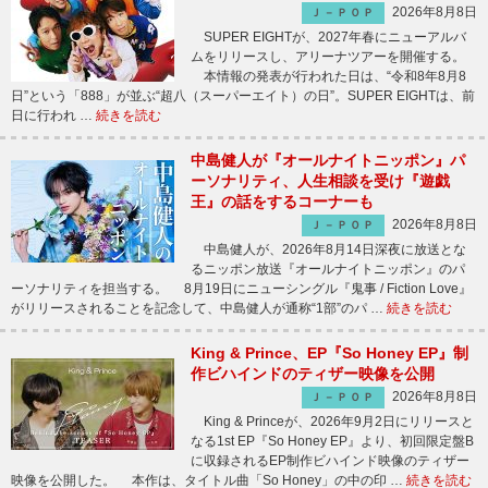
2026年8月8日
Ｊ－ＰＯＰ
SUPER EIGHTが、2027年春にニューアルバ
ムをリリースし、アリーナツアーを開催する。
本情報の発表が行われた日は、“令和8年8月8
日”という「888」が並ぶ“超八（スーパーエイト）の日”。SUPER EIGHTは、前
日に行われ …
続きを読む
中島健人が『オールナイトニッポン』パ
ーソナリティ、人生相談を受け『遊戯
王』の話をするコーナーも
2026年8月8日
Ｊ－ＰＯＰ
中島健人が、2026年8月14日深夜に放送とな
るニッポン放送『オールナイトニッポン』のパ
ーソナリティを担当する。 8月19日にニューシングル『鬼事 / Fiction Love』
がリリースされることを記念して、中島健人が通称“1部”のパ …
続きを読む
King & Prince、EP『So Honey EP』制
作ビハインドのティザー映像を公開
2026年8月8日
Ｊ－ＰＯＰ
King & Princeが、2026年9月2日にリリースと
なる1st EP『So Honey EP』より、初回限定盤B
に収録されるEP制作ビハインド映像のティザー
映像を公開した。 本作は、タイトル曲「So Honey」の中の印 …
続きを読む