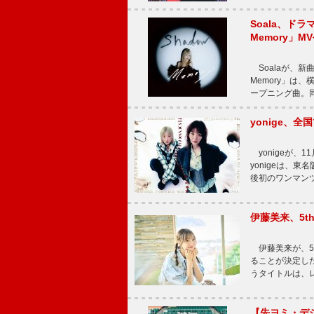
Soala、ド
Memory」M
Soalaが、新曲
Memory」は
ープニング曲。同
yonige、全国
yonigeが、11
yonigeは、東名
後初のワンマン
伊藤美来、5t
伊藤美来が、5t
ることが決定した
うタイトルは、レ
【先ヨミ・デジタル