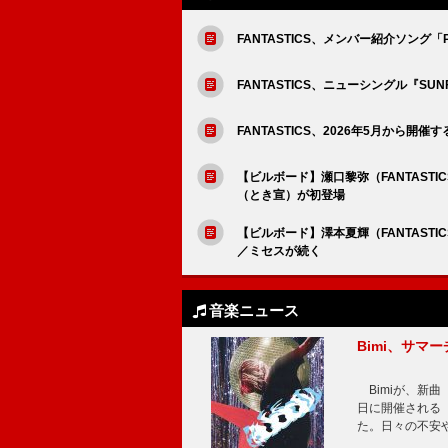
FANTASTICS、メンバー紹介ソング「P
FANTASTICS、ニューシングル『SU
FANTASTICS、2026年5月から開
【ビルボード】瀬口黎弥（FANTAST
（とき宣）が初登場
【ビルボード】澤本夏輝（FANTAST
／ミセスが続く
音楽ニュース
Bimi、サマ
Bimiが、新曲「
日に開催される【Bi
た。日々の不安