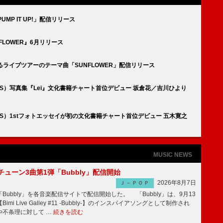
UMP IT UP!」配信リリース
NFLOWER』6月リリース
催するライブツアーのテーマ曲「SUNFLOWER」配信リリース
ICS）写真集『Lei』文化書籍チャート首位デビュー 坂倉花／吉川ひより
ICS）1stフォトエッセイが初の文化書籍チャート首位デビュー 五木寛之
MUSIC NEWS
ーチューン3曲第1弾「Bubbly」配信開始
2026年8月7日
Ｊ－ＰＯＰ
Bubbly」を各音楽配信サイトで配信開始した。 「Bubbly」は、9月13
mi Live Galley #11 -Bubbly-】のインスパイアソングとして制作され
や不条理に対して …
続きを読む