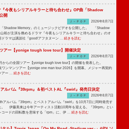
ラマ『今夜もシリアルキラーと待ち合わせ』OP曲「Shadow
V公開
2026年8月7日
Ｊ－ＰＯＰ
「Shadow Memory」のミュージックビデオを公開した。 「Shadow
、横山裕が主演を務めるドラマ『今夜もシリアルキラーと待ち合わせ』のオ
ドラマは講談社『good!アフタヌーン …
続きを読む
ツアー【yonige tough love tour】開催決定
2026年8月7日
Ｊ－ＰＯＰ
月からの全国ツアー【yonige tough love tour】の開催を発表した。
阪ワンマンツアー【yonige one man tour 2026】を開幕。メジャー再契約
ツアー …
続きを読む
hアルバム『39rpm』＆初ベストAL『swirl』発売日決定
2026年8月7日
Ｊ－ＰＯＰ
hアルバム『39rpm』とベストアルバム『swirl』を10月7日に同時発売す
。 伊藤美来は今年アーティスト活動10周年を迎える。『39rpm』とい
コードの回転数を意味する「rpm」に、伊 …
続きを読む
】Travis Japan「On My Road -Stadium ver.-」がDLソ