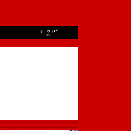
オーヴォ
OVO