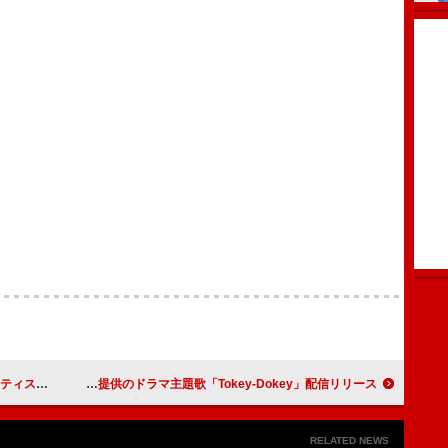
放送が決定
hitomi、Nikoん楽曲提供のドラマ主題歌「Tokey-Dokey」配信リリース
RELATED NEWS