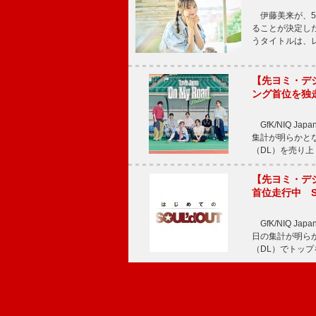
伊藤美来が、5t
ることが決定した
うタイトルは、レ
【先ヨミ・デジタル
ング首位を独
GfK/NIQ J
集計が明らかとなり、T
（DL）を売り上
【先ヨミ・デジタ
首位走行中 S
GfK/NIQ J
日の集計が明らかと
（DL）でトップ