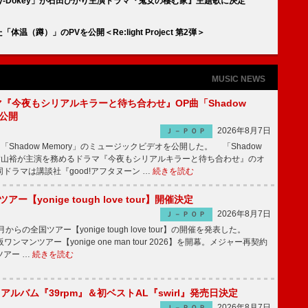
okey-Dokey」が石田ひかり主演ドラマ『鬼女の棲む家』主題歌に決定
温（蹲）」のPVを公開＜Re:light Project 第2弾＞
MUSIC NEWS
ラマ『今夜もシリアルキラーと待ち合わせ』OP曲「Shadow
V公開
2026年8月7日
Ｊ－ＰＯＰ
「Shadow Memory」のミュージックビデオを公開した。 「Shadow
、横山裕が主演を務めるドラマ『今夜もシリアルキラーと待ち合わせ』のオ
ドラマは講談社『good!アフタヌーン …
続きを読む
ツアー【yonige tough love tour】開催決定
2026年8月7日
Ｊ－ＰＯＰ
月からの全国ツアー【yonige tough love tour】の開催を発表した。
阪ワンマンツアー【yonige one man tour 2026】を開幕。メジャー再契約
ツアー …
続きを読む
hアルバム『39rpm』＆初ベストAL『swirl』発売日決定
2026年8月7日
Ｊ－ＰＯＰ