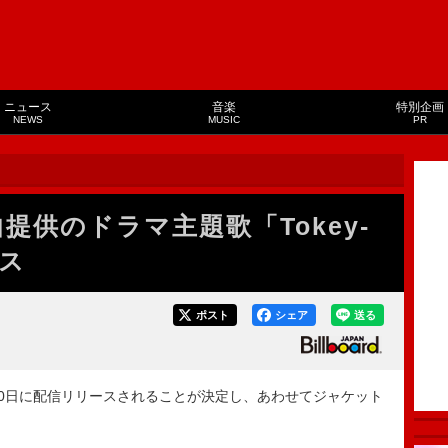
ニュース
音楽
特別企画
NEWS
MUSIC
PR
楽曲提供のドラマ主題歌「Tokey-
ース
ポスト
シェア
送る
」が5月20日に配信リリースされることが決定し、あわせてジャケット