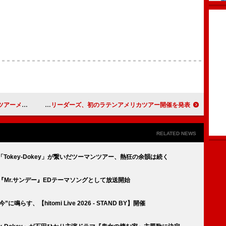
ジュアル公開
新しい学校のリーダーズ、初のラテンアメリカツアー開催を発表
RELATED NEWS
ん 「Tokey-Dokey」が繋いだツーマンツアー、熱狂の余韻は続く
番組『Mr.サンデー』EDテーマソングとして放送開始
鳴らす、【hitomi Live 2026 - STAND BY】開催