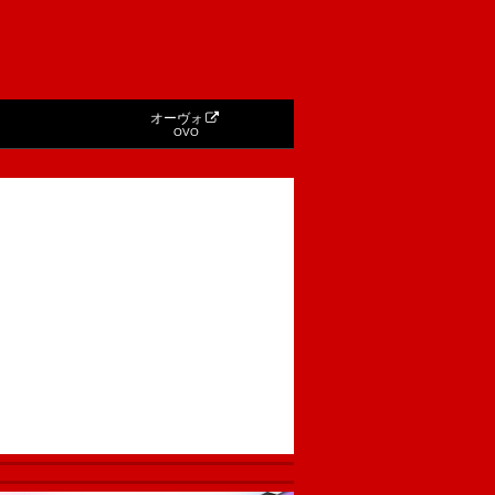
オーヴォ
OVO