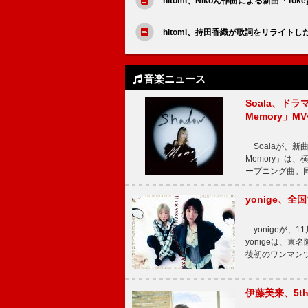
hitomi、Nikoん作曲による新曲「T
hitomi、持田香織が歌詞をリライトした「体
音楽ニュース
Soala、ド
Memory」M
Soalaが、新曲
Memory」は
ープニング曲。同
yonige、全国
yonigeが、11
yonigeは、東名
後初のワンマン
伊藤美来、5t