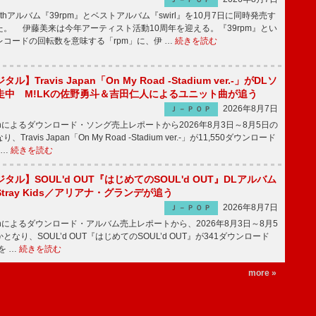
hアルバム『39rpm』とベストアルバム『swirl』を10月7日に同時発売す
。 伊藤美来は今年アーティスト活動10周年を迎える。『39rpm』とい
コードの回転数を意味する「rpm」に、伊 …
続きを読む
】Travis Japan「On My Road -Stadium ver.-」がDLソ
走中 M!LKの佐野勇斗＆吉田仁人によるユニット曲が追う
2026年8月7日
Ｊ－ＰＯＰ
apanによるダウンロード・ソング売上レポートから2026年8月3日～8月5日の
ravis Japan「On My Road -Stadium ver.-」が11,550ダウンロード
 …
続きを読む
ル】SOUL'd OUT『はじめてのSOUL'd OUT』DLアルバム
tray Kids／アリアナ・グランデが追う
2026年8月7日
Ｊ－ＰＯＰ
apanによるダウンロード・アルバム売上レポートから、2026年8月3日～8月5
なり、SOUL’d OUT『はじめてのSOUL’d OUT』が341ダウンロード
を …
続きを読む
more »