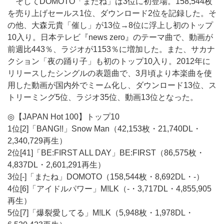
そしてDOMOTO「またね」は3位に初登場。158,544枚
を売り上げセールス1位、ダウンロード2位を記録した。そ
の他、大森元貴「催し」が13位→8位に浮上し初のトップ
10入り。日本テレビ『news zero』のテーマ曲で、動画が
前週比443％、ラジオが1153％に増加した。また、サカナ
クション「夜の踊り子」も初のトップ10入り。2012年に
リリースしたシングルの表題曲で、3月頃より本楽曲を使
用した動画が国内外でミーム化し、ダウンロード13位、ス
トリーミング5位、ラジオ35位、動画13位となった。
◎【JAPAN Hot 100】トップ10
1位[2]「BANG!!」Snow Man（42,153枚・21,740DL・
2,340,729再生）
2位[41]「BE:FIRST ALL DAY」BE:FIRST（86,575枚・
4,837DL・2,601,291再生）
3位[-]「またね」DOMOTO（158,544枚・8,692DL・-）
4位[6]「アイドルパワー」M!LK（-・3,717DL・4,855,905
再生）
5位[7]「爆裂愛してる」M!LK（5,948枚・1,978DL・