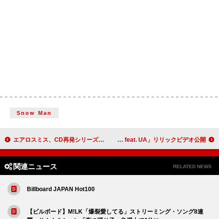
Snow Man
エアロスミス、CD再発シリーズ第2弾8タイトルが6/17発売
Kan Sano、UAとのレコーディング映像による「ユートピア feat. UA」リリックビデオ公開
関連ニュース
RELATED NEWS
Billboard JAPAN Hot100
【ビルボード】M!LK「爆裂愛してる」ストリーミング・ソング8連