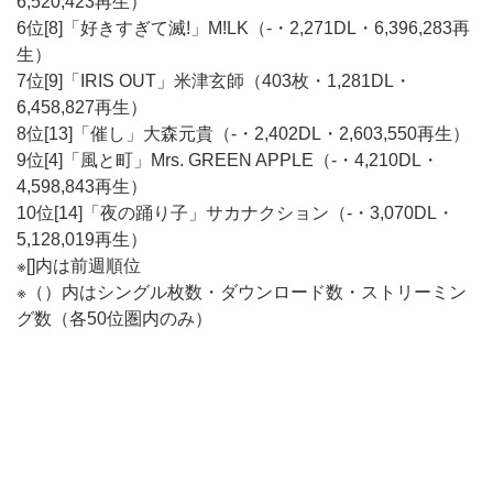
6,520,423再生）
6位[8]「好きすぎて滅!」M!LK（-・2,271DL・6,396,283再
生）
7位[9]「IRIS OUT」米津玄師（403枚・1,281DL・
6,458,827再生）
8位[13]「催し」大森元貴（-・2,402DL・2,603,550再生）
9位[4]「風と町」Mrs. GREEN APPLE（-・4,210DL・
4,598,843再生）
10位[14]「夜の踊り子」サカナクション（-・3,070DL・
5,128,019再生）
※[]内は前週順位
※（）内はシングル枚数・ダウンロード数・ストリーミン
グ数（各50位圏内のみ）