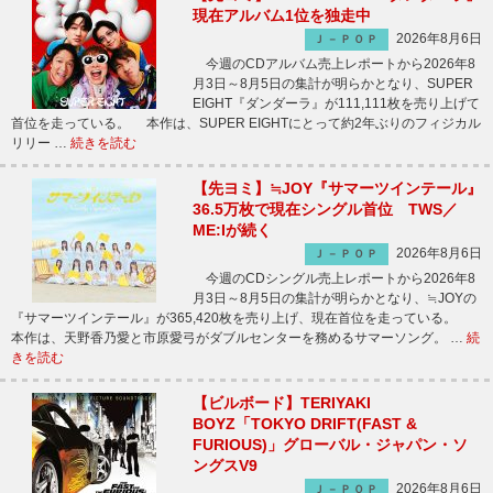
現在アルバム1位を独走中
2026年8月6日
Ｊ－ＰＯＰ
今週のCDアルバム売上レポートから2026年8
月3日～8月5日の集計が明らかとなり、SUPER
EIGHT『ダンダーラ』が111,111枚を売り上げて
首位を走っている。 本作は、SUPER EIGHTにとって約2年ぶりのフィジカル
リリー …
続きを読む
【先ヨミ】≒JOY『サマーツインテール』
36.5万枚で現在シングル首位 TWS／
ME:Iが続く
2026年8月6日
Ｊ－ＰＯＰ
今週のCDシングル売上レポートから2026年8
月3日～8月5日の集計が明らかとなり、≒JOYの
『サマーツインテール』が365,420枚を売り上げ、現在首位を走っている。
本作は、天野香乃愛と市原愛弓がダブルセンターを務めるサマーソング。 …
続
きを読む
【ビルボード】TERIYAKI
BOYZ「TOKYO DRIFT(FAST &
FURIOUS)」グローバル・ジャパン・ソ
ングスV9
2026年8月6日
Ｊ－ＰＯＰ