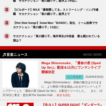
覇 サカナクション「夜の踊り子」急浮上で6位に
【ビルボード】M!LK「爆裂愛してる」ストリーミング・ソング8連
覇 サカナクション「夜の踊り子」急浮上で
【Hot Shot Songs】Snow Man「BANG!!」首位、ミーム効果でサ
カナクション「夜の踊り子」11位に
サカナクション「夜の踊り子」海外再生が6倍超 最も聴かれている
国は？
音楽ニュース
MUSIC NEWS
Mega Shinnosuke、「運命の君 (Sped
Up Ver.)」配信＆12月にワンマンライブ
開催決定
2026年8月6日
Ｊ－ＰＯＰ
Mega Shinnosukeが、原曲の魅力はそのまま
に、より軽快で疾走感あふれるサウンドへとア
ップデートした「運命の君 (Sped Up Ver.)」を配信リリースした。 また、12
月18日に東京・恵比寿The Garden Hall …
続きを読む
【先ヨミ】SUPER EIGHT『ダンダーラ』