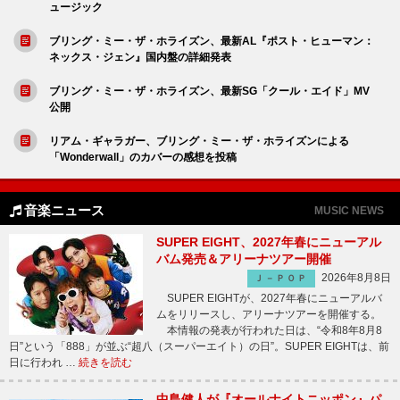
ュージック
ブリング・ミー・ザ・ホライズン、最新AL『ポスト・ヒューマン：
ネックス・ジェン』国内盤の詳細発表
ブリング・ミー・ザ・ホライズン、最新SG「クール・エイド」MV
公開
リアム・ギャラガー、ブリング・ミー・ザ・ホライズンによる
「Wonderwall」のカバーの感想を投稿
音楽ニュース
MUSIC NEWS
SUPER EIGHT、2027年春にニューアル
バム発売＆アリーナツアー開催
2026年8月8日
Ｊ－ＰＯＰ
SUPER EIGHTが、2027年春にニューアルバ
ムをリリースし、アリーナツアーを開催する。
本情報の発表が行われた日は、“令和8年8月8
日”という「888」が並ぶ“超八（スーパーエイト）の日”。SUPER EIGHTは、前
日に行われ …
続きを読む
中島健人が『オールナイトニッポン』パ