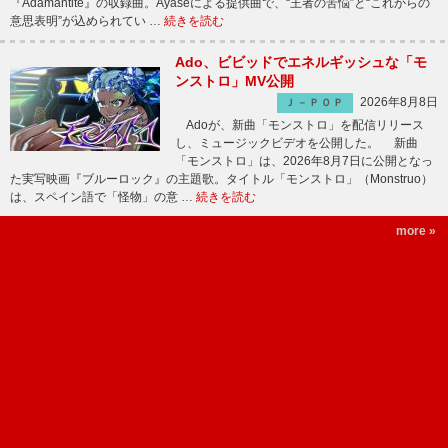
『Adamantite』の収録曲。Ayaseによる提供曲で、“王者の苦悩”と“これからの
意思表明”が込められてい …
続きを読む
Ado、ビビッドでエネルギッシュな「モ
ンストロ」MV公開
2026年8月8日
Ｊ－ＰＯＰ
Adoが、新曲「モンストロ」を配信リリース
し、ミュージックビデオを公開した。 新曲
「モンストロ」は、2026年8月7日に公開となっ
た実写映画『ブルーロック』の主題歌。タイトル「モンストロ」（Monstruo）
は、スペイン語で「怪物」の意 …
続きを読む
more »