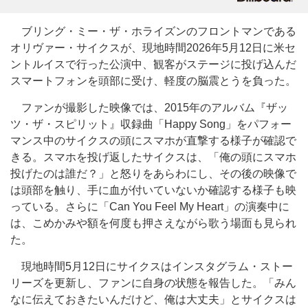
ブリング・ミー・ザ・ホライズンのフロントマンである
オリヴァー・サイクスが、現地時間2026年5月12日に米セ
ントルイスで行った公演中、観客がステージに投げ込んだ
スマートフォンを頭部に受け、軽度の脳震とうを負った。
ファンが撮影した映像では、2015年のアルバム『ザッ
ツ・ザ・スピリット』収録曲「Happy Song」をパフォー
マンス中のサイクスの頭にスマホが直撃する様子が確認で
きる。スマホを投げ返したサイクスは、「俺の頭にスマホ
投げたのは誰だ？」と怒りをあらわにし、その後の映像で
は頭部を触り、手に血が付いていないか確認する様子も映
っている。さらに「Can You Feel My Heart」の演奏中に
は、こめかみや額を何度も押さえながら歌う場面も見られ
た。
現地時間5月12日にサイクスはインスタグラム・ストー
リーズを更新し、ファンに自身の状態を報告した。「みん
なに伝えておきたいんだけど、俺は大丈夫」とサイクスは