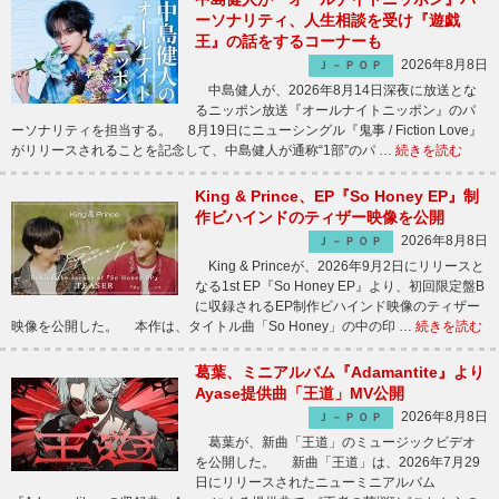
ーソナリティ、人生相談を受け『遊戯
王』の話をするコーナーも
2026年8月8日
Ｊ－ＰＯＰ
中島健人が、2026年8月14日深夜に放送とな
るニッポン放送『オールナイトニッポン』のパ
ーソナリティを担当する。 8月19日にニューシングル『鬼事 / Fiction Love』
がリリースされることを記念して、中島健人が通称“1部”のパ …
続きを読む
King & Prince、EP『So Honey EP』制
作ビハインドのティザー映像を公開
2026年8月8日
Ｊ－ＰＯＰ
King & Princeが、2026年9月2日にリリースと
なる1st EP『So Honey EP』より、初回限定盤B
に収録されるEP制作ビハインド映像のティザー
映像を公開した。 本作は、タイトル曲「So Honey」の中の印 …
続きを読む
葛葉、ミニアルバム『Adamantite』より
Ayase提供曲「王道」MV公開
2026年8月8日
Ｊ－ＰＯＰ
葛葉が、新曲「王道」のミュージックビデオ
を公開した。 新曲「王道」は、2026年7月29
日にリリースされたニューミニアルバム