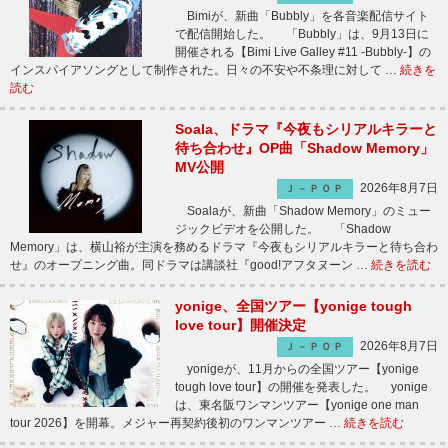
Bimiが、新曲「Bubbly」を各音楽配信サイト
で配信開始した。 「Bubbly」は、9月13日に
開催される【Bimi Live Galley #11 -Bubbly-】の
インスパイアソングとして制作された。日々の不安や不条理に対して …
続きを
読む
Soala、ドラマ『今夜もシリアルキラーと
待ち合わせ』OP曲「Shadow Memory」
MV公開
2026年8月7日
Ｊ－ＰＯＰ
Soalaが、新曲「Shadow Memory」のミュー
ジックビデオを公開した。 「Shadow
Memory」は、横山裕が主演を務めるドラマ『今夜もシリアルキラーと待ち合わ
せ』のオープニング曲。同ドラマは講談社『good!アフタヌーン …
続きを読む
yonige、全国ツアー【yonige tough
love tour】開催決定
2026年8月7日
Ｊ－ＰＯＰ
yonigeが、11月からの全国ツアー【yonige
tough love tour】の開催を発表した。 yonige
は、東名阪ワンマンツアー【yonige one man
tour 2026】を開幕。メジャー再契約後初のワンマンツアー …
続きを読む