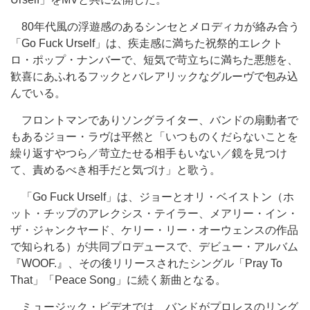
80年代風の浮遊感のあるシンセとメロディカが絡み合う
「Go Fuck Urself」は、疾走感に満ちた祝祭的エレクト
ロ・ポップ・ナンバーで、短気で苛立ちに満ちた悪態を、
歓喜にあふれるフックとバレアリックなグルーヴで包み込
んでいる。
フロントマンでありソングライター、バンドの扇動者で
もあるジョー・ラヴは平然と「いつものくだらないことを
繰り返すやつら／苛立たせる相手もいない／鏡を見つけ
て、責めるべき相手だと気づけ」と歌う。
「Go Fuck Urself」は、ジョーとオリ・ベイストン（ホ
ット・チップのアレクシス・テイラー、メアリー・イン・
ザ・ジャンクヤード、ケリー・リー・オーウェンスの作品
で知られる）が共同プロデュースで、デビュー・アルバム
『WOOF.』、その後リリースされたシングル「Pray To
That」「Peace Song」に続く新曲となる。
ミュージック・ビデオでは、バンドがプロレスのリング