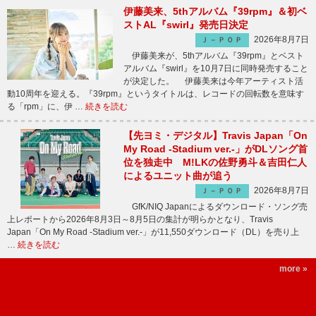
伊藤美来、5thアルバム『39rpm』＆初ベ
ストAL『swirl』発売日決定
2026年8月7日
Ｊ－ＰＯＰ
伊藤美来が、5thアルバム『39rpm』とベスト
アルバム『swirl』を10月7日に同時発売すること
が決定した。 伊藤美来は今年アーティスト活
動10周年を迎える。『39rpm』というタイトルは、レコードの回転数を意味す
る「rpm」に、伊 …
続きを読む
【先ヨミ・デジタル】Travis Japan「On
My Road -Stadium ver.-」がDLソング首
位を独走中 M!LKの佐野勇斗＆吉田仁人
によるユニット曲が追う
2026年8月7日
Ｊ－ＰＯＰ
GfK/NIQ Japanによるダウンロード・ソング売
上レポートから2026年8月3日～8月5日の集計が明らかとなり、Travis
Japan「On My Road -Stadium ver.-」が11,550ダウンロード（DL）を売り上
…
続きを読む
more »