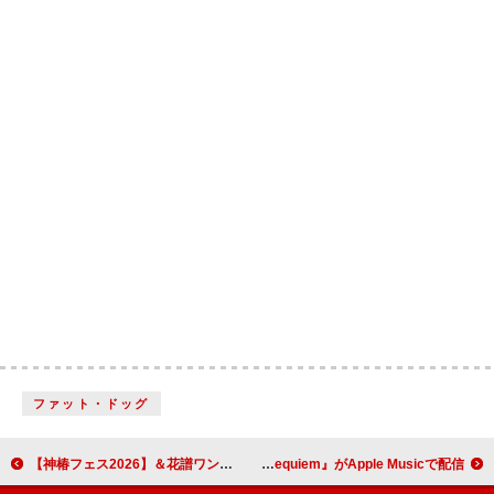
ファット・ドッグ
【神椿フェス2026】＆花譜ワンマンライブ【宿声 / 深愛（巡）】9月開催
レディー・ガガ、映像作品『MAYHEM Requiem』がApple Musicで配信