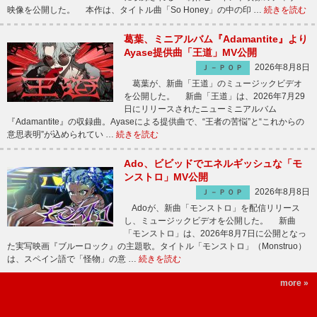
映像を公開した。 本作は、タイトル曲「So Honey」の中の印 …
続きを読む
葛葉、ミニアルバム『Adamantite』より
Ayase提供曲「王道」MV公開
2026年8月8日
Ｊ－ＰＯＰ
葛葉が、新曲「王道」のミュージックビデオ
を公開した。 新曲「王道」は、2026年7月29
日にリリースされたニューミニアルバム
『Adamantite』の収録曲。Ayaseによる提供曲で、“王者の苦悩”と“これからの
意思表明”が込められてい …
続きを読む
Ado、ビビッドでエネルギッシュな「モ
ンストロ」MV公開
2026年8月8日
Ｊ－ＰＯＰ
Adoが、新曲「モンストロ」を配信リリース
し、ミュージックビデオを公開した。 新曲
「モンストロ」は、2026年8月7日に公開となっ
た実写映画『ブルーロック』の主題歌。タイトル「モンストロ」（Monstruo）
は、スペイン語で「怪物」の意 …
続きを読む
more »