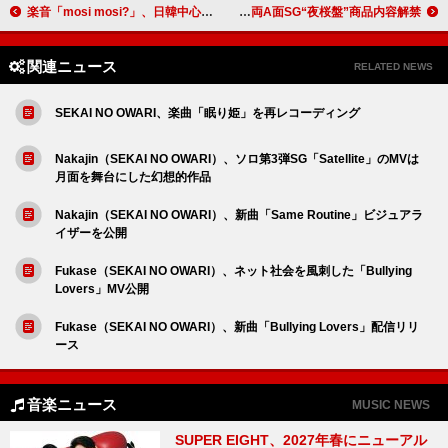
楽音「mosi mosi?」、日韓中心にバイラルヒット拡大中
櫻坂46、アニメタイアップの両A面SG“夜桜盤”商品内容解禁
関連ニュース
RELATED NEWS
SEKAI NO OWARI、楽曲「眠り姫」を再レコーディング
Nakajin（SEKAI NO OWARI）、ソロ第3弾SG「Satellite」のMVは
月面を舞台にした幻想的作品
Nakajin（SEKAI NO OWARI）、新曲「Same Routine」ビジュアラ
イザーを公開
Fukase（SEKAI NO OWARI）、ネット社会を風刺した「Bullying
Lovers」MV公開
Fukase（SEKAI NO OWARI）、新曲「Bullying Lovers」配信リリ
ース
音楽ニュース
MUSIC NEWS
SUPER EIGHT、2027年春にニューアル