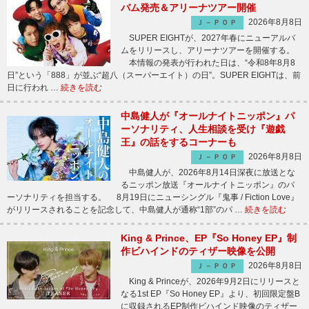
バム発売＆アリーナツアー開催
2026年8月8日
Ｊ－ＰＯＰ
SUPER EIGHTが、2027年春にニューアルバ
ムをリリースし、アリーナツアーを開催する。
本情報の発表が行われた日は、“令和8年8月8
日”という「888」が並ぶ“超八（スーパーエイト）の日”。SUPER EIGHTは、前
日に行われ …
続きを読む
中島健人が『オールナイトニッポン』パ
ーソナリティ、人生相談を受け『遊戯
王』の話をするコーナーも
2026年8月8日
Ｊ－ＰＯＰ
中島健人が、2026年8月14日深夜に放送とな
るニッポン放送『オールナイトニッポン』のパ
ーソナリティを担当する。 8月19日にニューシングル『鬼事 / Fiction Love』
がリリースされることを記念して、中島健人が通称“1部”のパ …
続きを読む
King & Prince、EP『So Honey EP』制
作ビハインドのティザー映像を公開
2026年8月8日
Ｊ－ＰＯＰ
King & Princeが、2026年9月2日にリリースと
なる1st EP『So Honey EP』より、初回限定盤B
に収録されるEP制作ビハインド映像のティザー