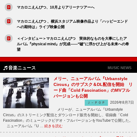
マカロニえんぴつ、10月よりアリーナツアーへ
マカロニえんぴつ 、横浜スタジアム映像作品より「ハッピーエンド
への期待は」ライブ映像公開
＜インタビュー＞マカロニえんぴつ 実体的なものを大事にしたア
ルバム『physical mind』が完成――“嘘”に浮かび上がる未来への希
望
音楽ニュース
MUSIC NEWS
メリー、ニューアルバム『Urbanstyle
Circus』のサブスク＆DL配信を開始 リ
ード曲「Cold Fascination」のMVフル
バージョンも公開
2026年8月7日
Ｊ－ＰＯＰ
メリーが、ニューアルバム『Urbanstyle
Circus』のストリーミング配信とダウンロード販売を開始し、収録曲「Cold
Fascination」のミュージックビデオ・フルバージョンをYouTubeで公開した。
ニューアルバム『U …
続きを読む