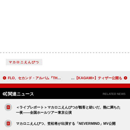
マカロニえんぴつ
FLO、セカンド・アルバム『THERAPY AT THE CLUB』7/24リリース
坂本龍一、最後のピアノソロ『Opus』野外上映に約7,000人が酔いしれる 日本初上演【KAGAMI+】ティザー公開も
関連ニュース
RELATED NEWS
＜ライブレポート＞マカロニえんぴつが観客と紡いだ、熱に満ちた
一夜――全国ホールツアー東京公演
マカロニえんぴつ、笠松将が出演する「NEVERMIND」MV公開