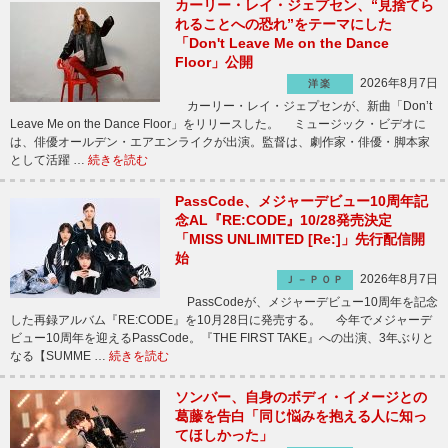
カーリー・レイ・ジェプセン、“見捨てら
れることへの恐れ”をテーマにした
「Don't Leave Me on the Dance
Floor」公開
2026年8月7日
洋楽
カーリー・レイ・ジェプセンが、新曲「Don’t
Leave Me on the Dance Floor」をリリースした。 ミュージック・ビデオに
は、俳優オールデン・エアエンライクが出演。監督は、劇作家・俳優・脚本家
として活躍 …
続きを読む
PassCode、メジャーデビュー10周年記
念AL『RE:CODE』10/28発売決定
「MISS UNLIMITED [Re:]」先行配信開
始
2026年8月7日
Ｊ－ＰＯＰ
PassCodeが、メジャーデビュー10周年を記念
した再録アルバム『RE:CODE』を10月28日に発売する。 今年でメジャーデ
ビュー10周年を迎えるPassCode。『THE FIRST TAKE』への出演、3年ぶりと
なる【SUMME …
続きを読む
ソンバー、自身のボディ・イメージとの
葛藤を告白「同じ悩みを抱える人に知っ
てほしかった」