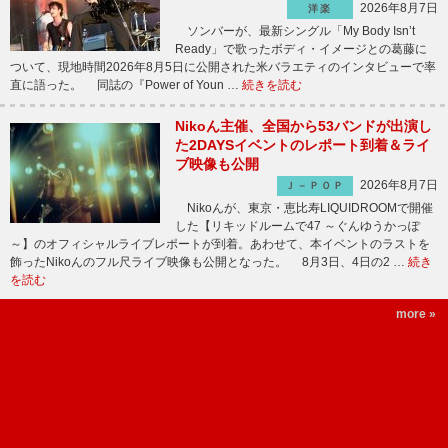
2026年8月7日
洋楽
ソンバーが、最新シングル「My Body Isn’t
Ready」で歌ったボディ・イメージとの葛藤に
ついて、現地時間2026年8月5日に公開された米バラエティのインタビューで率
直に語った。 同誌の『Power of Youn …
続きを読む
Nikoん主催、全国から53バンドが出演し
た2DAYSイベントのレポート到着＆ライ
ブ映像も公開
2026年8月7日
Ｊ－ＰＯＰ
Nikoんが、東京・恵比寿LIQUIDROOMで開催
した【リキッドルームで47 ～ぐんゆうかっぽ
～】のオフィシャルライブレポートが到着。あわせて、本イベントのラストを
飾ったNikoんのフル尺ライブ映像も公開となった。 8月3日、4日の2 …
続き
を読む
more »