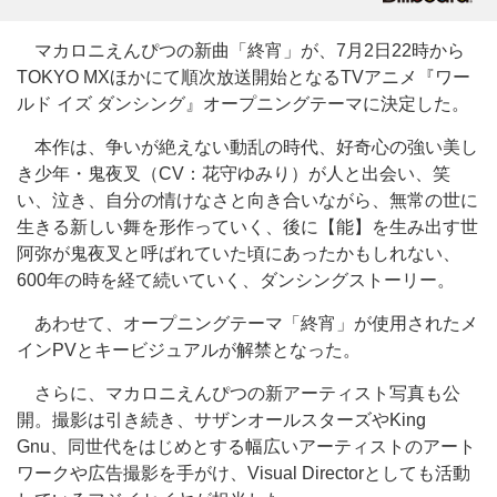
マカロニえんぴつの新曲「終宵」が、7月2日22時から
TOKYO MXほかにて順次放送開始となるTVアニメ『ワー
ルド イズ ダンシング』オープニングテーマに決定した。
本作は、争いが絶えない動乱の時代、好奇心の強い美し
き少年・鬼夜叉（CV：花守ゆみり）が人と出会い、笑
い、泣き、自分の情けなさと向き合いながら、無常の世に
生きる新しい舞を形作っていく、後に【能】を生み出す世
阿弥が鬼夜叉と呼ばれていた頃にあったかもしれない、
600年の時を経て続いていく、ダンシングストーリー。
あわせて、オープニングテーマ「終宵」が使用されたメ
インPVとキービジュアルが解禁となった。
さらに、マカロニえんぴつの新アーティスト写真も公
開。撮影は引き続き、サザンオールスターズやKing
Gnu、同世代をはじめとする幅広いアーティストのアート
ワークや広告撮影を手がけ、Visual Directorとしても活動