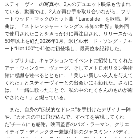
スティーヴィーの写真や、2人のデュエット映像も含まれ
ている。動画では、2人が再び手を取り合いながら、フリ
ートウッド・マックのヒット曲「Landslide」を歌唱。同
曲は、『ストレンジャー・シングス 未知の世界』最終回
で使用されたことをきっかけに再注目され、リリースから
50年以上を経た2026年1月、米ビルボード・ソング・チャ
ート“Hot 100”で41位に初登場し、最高位を記録した。
サブリナは、キャプションでイベントに招待してくれた
アナ・ウィンター、ヴォーグ、そしてメトロポリタン美術
館に感謝を述べるとともに、「美しい新しい友人を与えて
くれた」とスティーヴィーとの出会いにも触れた。さらに
は、「一緒に歌ったことで、私の中のたくさんのものが癒
やされた！」と綴っている。
また、自身の“伝説的なドレス”を手掛けたデザイナー陣
や、“カオスの中に飛び込んで、すべてを実現してくれ
た”チームにも感謝。映画監督のバズ・ラーマン、クリエ
イティブ・ディレクター兼振付師のジャスミン・バディ、