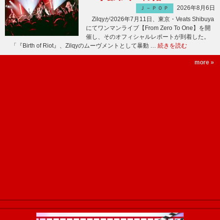
2026年8月6日
Ｊ－ＰＯＰ
Zilqyが2026年7月11日、東京・Veats Shibuya
にてワンマンライブ【From Zero To One】を開
催し、そのオフィシャルレポートが到着した。
「『Birth of Riot』、Zilqyのムーヴメントとして暴動 …
続きを読む
more »