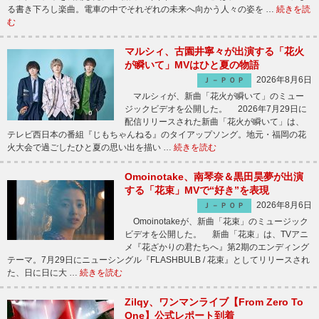
る書き下ろし楽曲。電車の中でそれぞれの未来へ向かう人々の姿を …
続きを読
む
マルシィ、古園井寧々が出演する「花火
が瞬いて」MVはひと夏の物語
2026年8月6日
Ｊ－ＰＯＰ
マルシィが、新曲「花火が瞬いて」のミュー
ジックビデオを公開した。 2026年7月29日に
配信リリースされた新曲「花火が瞬いて」は、
テレビ西日本の番組『じもちゃんねる』のタイアップソング。地元・福岡の花
火大会で過ごしたひと夏の思い出を描い …
続きを読む
Omoinotake、南琴奈＆黒田昊夢が出演
する「花束」MVで“好き”を表現
2026年8月6日
Ｊ－ＰＯＰ
Omoinotakeが、新曲「花束」のミュージック
ビデオを公開した。 新曲「花束」は、TVアニ
メ『花ざかりの君たちへ』第2期のエンディング
テーマ。7月29日にニューシングル『FLASHBULB / 花束』としてリリースされ
た、日に日に大 …
続きを読む
Zilqy、ワンマンライブ【From Zero To
One】公式レポート到着