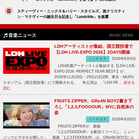
スティーヴィー・ニックス＆ハリー・スタイルズ、故クリスティ
ン・マクヴィーの誕生日を記念し「Landslide」を披露
音楽ニュース
MUSIC NEWS
LDHアーティストが集結、国立競技場で
【LDH LIVE-EXPO 2026】2DAYS開催
2026年8月6日
Ｊ－ＰＯＰ
LDH所属アーティストが集結する【LDH LIVE-
EXPO 2026 -PERFECT YEAR BEST-】が、
2026年11月28日・29日の2日間、東京・MUFG
スタジアム（国立競技場）にて開催される。 本公演は、「LDH PE …
続きを
読む
FRUITS ZIPPER、GRe4N BOYZ書き下
ろし「1,2,3,FOOOOUR」MVに自然体の
姿
2026年8月6日
Ｊ－ＰＯＰ
FRUITS ZIPPERが、新曲
「1,2,3,FOOOOUR」を配信リリースし、ミュー
ジックビデオを公開した。 新曲「1,2,3,FOOOOUR」は、GRe4N BOYZによ