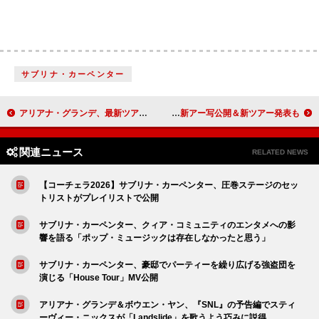
サブリナ・カーペンター
アリアナ・グランデ、最新ツアーリハ映像とともに『デンジャラス・ウーマン』10周年を祝う
BRADIO、インディーズ時代の全楽曲披露ライブでバンド結成15周年イヤー終幕 新アー写公開＆新ツアー発表も
関連ニュース
RELATED NEWS
【コーチェラ2026】サブリナ・カーペンター、圧巻ステージのセッ
トリストがプレイリストで公開
サブリナ・カーペンター、クィア・コミュニティのエンタメへの影
響を語る「ポップ・ミュージックは存在しなかったと思う」
サブリナ・カーペンター、豪邸でパーティーを繰り広げる強盗団を
演じる「House Tour」MV公開
アリアナ・グランデ＆ボウエン・ヤン、『SNL』の予告編でスティ
ーヴィー・ニックスが「Landslide」を歌うよう巧みに説得