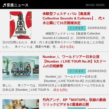
音楽ニュース
MUSIC NEWS
体験型フェスティバル【集楽座
Collective Sounds & Cultures】、代々
木公園にて10月開催決定
2026年8月6日
Ｊ－ＰＯＰ
体験型フェスティバル【集楽座 Collective
Sounds & Cultures】が、2026年10月24日、25
日の2日間にわたり、東京・代々木公園 野外ステージで開催されることが決定
した。 本イベントは、職業や年齢、性 …
続きを読む
Number_i、ワールドツアー日本公演
【Number_i LIVE TOUR No.III】5大ドー
ムの日程解禁
2026年8月6日
Ｊ－ＰＯＰ
Number_iが、ワールドツアー日本公演
【Number_i LIVE TOUR No.III】の公演日程を発
表した。 本ツアーでは、2026年10月より全国5都市の5大ドームで行われる
日本公演【Number_i LIVE TOUR N …
続きを読む
竹内アンナ、EP『MIXTAPE』収録の新曲
リリックビデオを2週連続公開