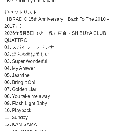
Live Photo by umihayato
◎セットリスト
【BRADIO 15th Anniversary「Back To The 2010 –
2017」】
2026年5月5日（火・祝）東京・SHIBUYA CLUB
QUATTRO
01. スパイシーマドンナ
02. 語らぬ愛は美しい
03. Super Wonderful
04. My Answer
05. Jasmine
06. Bring It On!
07. Golden Liar
08. You take me away
09. Flash Light Baby
10. Playback
11. Sunday
12. KAMISAMA