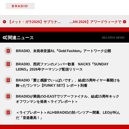
BRADIO
【メット・ガラ2026】サブリナ・カーペンター、スティーヴィー・ニックスとの共演を振り返る「たくさんのものが癒やされた！」
新しい学校のリーダーズ／Awich／羊文学／LANAによるスペシャルライブ開催、【MUSIC AWARDS JAPAN 2026】アワードウィークで
関連ニュース
RELATED NEWS
BRADIO、未発表音源AL『Gold Fashion』アートワーク公開
BRADIO、西武ファンのメンバー歓喜 NACK5『SUNDAY
LIONS』2026年テーマソング配信リリース
BRADIO「愛と感謝でいっぱいです」、結成15周年イヤー幕開けを
飾ったワンマン【FUNKY SET】レポート到着
BRADIOが満員のO-EASTでツアーファイナル、結成15周年キック
オフワンマンを発表＜ライブレポート＞
＜ライブレポート＞ALI×BRADIOの対バンツアー閉幕、LEOが叫ん
だ「音楽最高！」