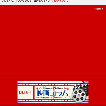
AMERICA TOUR 2026 “NEVER END …
続きを読む
more »