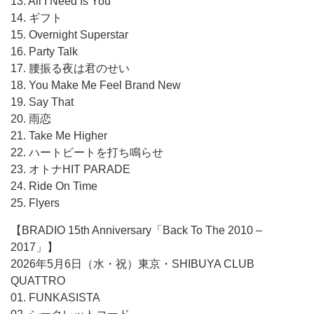
13. All I Need Is You
14. ギフト
15. Overnight Superstar
16. Party Talk
17. 腰振る夜は君のせい
18. You Make Me Feel Brand New
19. Say That
20. 雨恋
21. Take Me Higher
22. ハートビートを打ち鳴らせ
23. オトナHIT PARADE
24. Ride On Time
25. Flyers
【BRADIO 15th Anniversary「Back To The 2010 –
2017」】
2026年5月6日（水・祝）東京・SHIBUYA CLUB
QUATTRO
01. FUNKASISTA