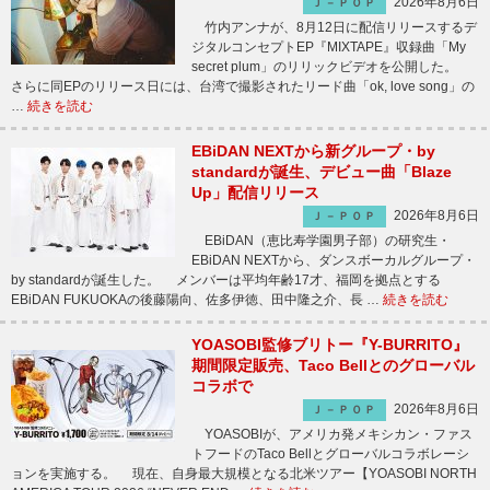
2026年8月6日
Ｊ－ＰＯＰ
竹内アンナが、8月12日に配信リリースするデ
ジタルコンセプトEP『MIXTAPE』収録曲「My
secret plum」のリリックビデオを公開した。
さらに同EPのリリース日には、台湾で撮影されたリード曲「ok, love song」の
…
続きを読む
EBiDAN NEXTから新グループ・by
standardが誕生、デビュー曲「Blaze
Up」配信リリース
2026年8月6日
Ｊ－ＰＯＰ
EBiDAN（恵比寿学園男子部）の研究生・
EBiDAN NEXTから、ダンスボーカルグループ・
by standardが誕生した。 メンバーは平均年齢17才、福岡を拠点とする
EBiDAN FUKUOKAの後藤陽向、佐多伊徳、田中隆之介、長 …
続きを読む
YOASOBI監修ブリトー『Y-BURRITO』
期間限定販売、Taco Bellとのグローバル
コラボで
2026年8月6日
Ｊ－ＰＯＰ
YOASOBIが、アメリカ発メキシカン・ファス
トフードのTaco Bellとグローバルコラボレーシ
ョンを実施する。 現在、自身最大規模となる北米ツアー【YOASOBI NORTH