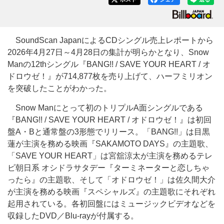
SoundScan JapanによるCDシングル売上レポートから
2026年4月27日～4月28日の集計が明らかとなり、Snow
Manの12thシングル『BANG!! / SAVE YOUR HEART / オ
ドロウゼ！』が714,877枚を売り上げて、ハーフミリオン
を突破したことがわかった。
Snow Manにとって初のトリプルA面シングルである
『BANG!! / SAVE YOUR HEART / オドロウゼ！』は初回
盤A・Bと通常盤の3形態でリリース。「BANG!!」は目黒
蓮が主演を務める映画『SAKAMOTO DAYS』の主題歌、
「SAVE YOUR HEART」は宮舘涼太が主演を務めるテレ
ビ朝日系 オシドラサタデー『ターミネーターと恋しちゃ
ったら』の主題歌、そして「オドロウゼ！」は佐久間大介
が主演を務める映画『スペシャルズ』の主題歌にそれぞれ
起用されている。各初回盤にはミュージックビデオなどを
収録したDVD／Blu-rayが付属する。