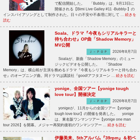
で配信開始した。 「Bubbly」は、9月13日に
開催される【Bimi Live Galley #11 -Bubbly-】の
インスパイアソングとして制作された。日々の不安や不条理に対して …
続きを
読む
Soala、ドラマ『今夜もシリアルキラーと
待ち合わせ』OP曲「Shadow Memory」
MV公開
2026年8月7日
Ｊ－ＰＯＰ
Soalaが、新曲「Shadow Memory」のミュー
ジックビデオを公開した。 「Shadow
Memory」は、横山裕が主演を務めるドラマ『今夜もシリアルキラーと待ち合わ
せ』のオープニング曲。同ドラマは講談社『good!アフタヌーン …
続きを読む
yonige、全国ツアー【yonige tough
love tour】開催決定
2026年8月7日
Ｊ－ＰＯＰ
yonigeが、11月からの全国ツアー【yonige
tough love tour】の開催を発表した。 yonige
は、東名阪ワンマンツアー【yonige one man
tour 2026】を開幕。メジャー再契約後初のワンマンツアー …
続きを読む
伊藤美来、5thアルバム『39rpm』＆初ベ