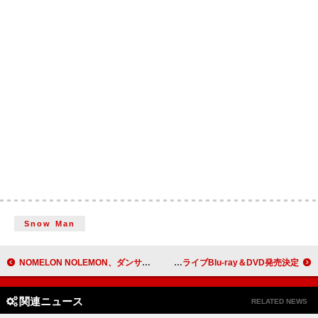
Snow Man
NOMELON NOLEMON、ダンサーを加えて「ミテミテ」披露 ＜THE FIRST TAKE＞
M!LK、アリーナツアー【SMILE POP!】のライブBlu-ray＆DVD発売決定
関連ニュース
RELATED NEWS