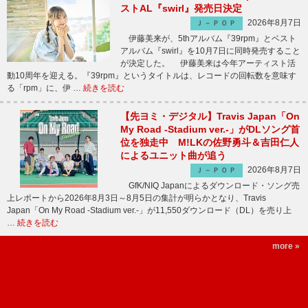
ストAL『swirl』発売日決定
2026年8月7日
Ｊ－ＰＯＰ
伊藤美来が、5thアルバム『39rpm』とベスト
アルバム『swirl』を10月7日に同時発売すること
が決定した。 伊藤美来は今年アーティスト活
動10周年を迎える。『39rpm』というタイトルは、レコードの回転数を意味す
る「rpm」に、伊 …
続きを読む
【先ヨミ・デジタル】Travis Japan「On
My Road -Stadium ver.-」がDLソング首
位を独走中 M!LKの佐野勇斗＆吉田仁人
によるユニット曲が追う
2026年8月7日
Ｊ－ＰＯＰ
GfK/NIQ Japanによるダウンロード・ソング売
上レポートから2026年8月3日～8月5日の集計が明らかとなり、Travis
Japan「On My Road -Stadium ver.-」が11,550ダウンロード（DL）を売り上
…
続きを読む
more »