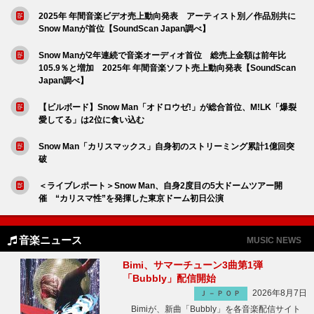
2025年 年間音楽ビデオ売上動向発表 アーティスト別／作品別共に
Snow Manが首位【SoundScan Japan調べ】
Snow Manが2年連続で音楽オーディオ首位 総売上金額は前年比
105.9％と増加 2025年 年間音楽ソフト売上動向発表【SoundScan
Japan調べ】
【ビルボード】Snow Man「オドロウゼ!」が総合首位、M!LK「爆裂
愛してる」は2位に食い込む
Snow Man「カリスマックス」自身初のストリーミング累計1億回突
破
＜ライブレポート＞Snow Man、自身2度目の5大ドームツアー開
催 “カリスマ性”を発揮した東京ドーム初日公演
音楽ニュース
MUSIC NEWS
Bimi、サマーチューン3曲第1弾
「Bubbly」配信開始
2026年8月7日
Ｊ－ＰＯＰ
Bimiが、新曲「Bubbly」を各音楽配信サイト