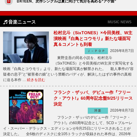
DXTEEN、次作シングルは夏に向けて気分を高める“アゲ曲”
音楽ニュース
MUSIC NEWS
松村北斗（SixTONES）×今田美桜、W主
演映画『白鳥とコウモリ』新たな場面写
真＆コメントも到着
2026年8月7日
Ｊ－ＰＯＰ
東野圭吾の同名小説を、松村北斗
（SixTONES）と今田美桜のW主演で実写化する
映画『白鳥とコウモリ』より、新たな場面写真が解禁された。 殺人事件の“容
疑者の息子”と“被害者の娘”という禁断のバディが、解決したはずの事件の真相
に迫る本作 …
続きを読む
フランク・ザッパ、デビュー作『フリー
ク・アウト!』60周年記念盤9/25リリース
決定
2026年8月7日
洋楽
フランク・ザッパのデビュー作『フリーク・
アウト!』の60周年記念として、5CD＋ブルーレ
イ・スーパー・デラックス・エディションが9月25日にリリースされることが
決定した。 全6枚のディスクに全105トラックが収録された本作は、2026年