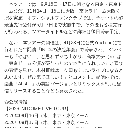
本ツアーでは、9月16日・17日に初となる東京・東京ド
ーム公演、11月14日・15日に大阪・京セラドーム大阪公
演を実施。オフィシャルファンクラブでは、チケットの超
最速先行受付が5月17日まで実施中で、その後も各種先行
が行われる。ツアータイトルなどの詳細は後日発表予定。
なお、本ツアーの開催は、4月28日に公式YouTubeにて
行われた生配信『INI 春の決起集会』で発表され、メンバ
ーも「やばい！」と思わず立ち上がり、高塚大夢（※）は
「東京ドーム公演が夢だったので本当にうれしい」と喜び
の表情を見せ、木村柾哉は「今回もすごいライブになると
思います、ぜひ来てほしい！」とコメント。配信内では、
楽曲「All 4 U」の英語バージョンとリミックスを5月に配
信リリースすることなども発表された。
◎公演情報
【2026 INI DOME LIVE TOUR】
2026年09月16日（水）東京・東京ドーム
2026年09月17日（木）東京・東京ドーム