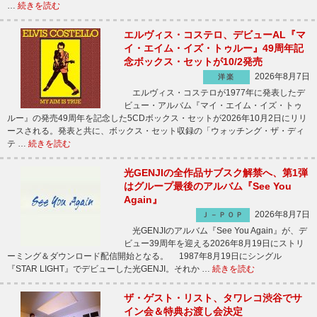
…
続きを読む
エルヴィス・コステロ、デビューAL『マ
イ・エイム・イズ・トゥルー』49周年記
念ボックス・セットが10/2発売
2026年8月7日
洋楽
エルヴィス・コステロが1977年に発表したデ
ビュー・アルバム『マイ・エイム・イズ・トゥ
ルー』の発売49周年を記念した5CDボックス・セットが2026年10月2日にリリ
ースされる。発表と共に、ボックス・セット収録の「ウォッチング・ザ・ディ
テ …
続きを読む
光GENJIの全作品サブスク解禁へ、第1弾
はグループ最後のアルバム『See You
Again』
2026年8月7日
Ｊ－ＰＯＰ
光GENJIのアルバム『See You Again』が、デ
ビュー39周年を迎える2026年8月19日にストリ
ーミング＆ダウンロード配信開始となる。 1987年8月19日にシングル
『STAR LIGHT』でデビューした光GENJI。それか …
続きを読む
ザ・ゲスト・リスト、タワレコ渋谷でサ
イン会＆特典お渡し会決定