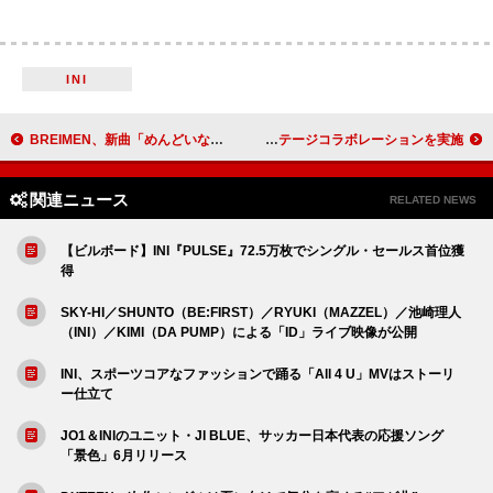
INI
BREIMEN、新曲「めんどいな…」配信リリース
ジャネット・ジャクソン来日公演、BE:FIRSTとのステージコラボレーションを実施
関連ニュース
RELATED NEWS
【ビルボード】INI『PULSE』72.5万枚でシングル・セールス首位獲
得
SKY-HI／SHUNTO（BE:FIRST）／RYUKI（MAZZEL）／池崎理人
（INI）／KIMI（DA PUMP）による「ID」ライブ映像が公開
INI、スポーツコアなファッションで踊る「All 4 U」MVはストーリ
ー仕立て
JO1＆INIのユニット・JI BLUE、サッカー日本代表の応援ソング
「景色」6月リリース