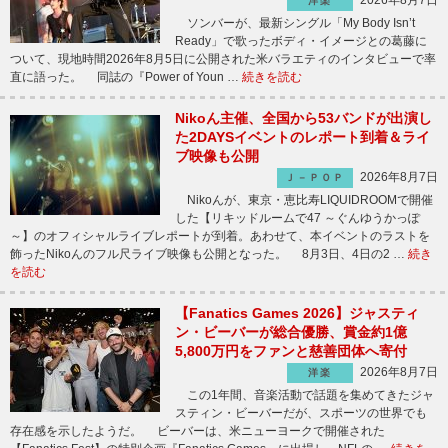
2026年8月7日
洋楽
ソンバーが、最新シングル「My Body Isn’t
Ready」で歌ったボディ・イメージとの葛藤に
ついて、現地時間2026年8月5日に公開された米バラエティのインタビューで率
直に語った。 同誌の『Power of Youn …
続きを読む
Nikoん主催、全国から53バンドが出演し
た2DAYSイベントのレポート到着＆ライ
ブ映像も公開
2026年8月7日
Ｊ－ＰＯＰ
Nikoんが、東京・恵比寿LIQUIDROOMで開催
した【リキッドルームで47 ～ぐんゆうかっぽ
～】のオフィシャルライブレポートが到着。あわせて、本イベントのラストを
飾ったNikoんのフル尺ライブ映像も公開となった。 8月3日、4日の2 …
続き
を読む
【Fanatics Games 2026】ジャスティ
ン・ビーバーが総合優勝、賞金約1億
5,800万円をファンと慈善団体へ寄付
2026年8月7日
洋楽
この1年間、音楽活動で話題を集めてきたジャ
スティン・ビーバーだが、スポーツの世界でも
存在感を示したようだ。 ビーバーは、米ニューヨークで開催された