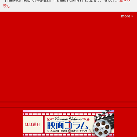
【Fanatics Fest】の特別企画『Fanatics Games』に出場し、NFLの …
続きを
読む
more »