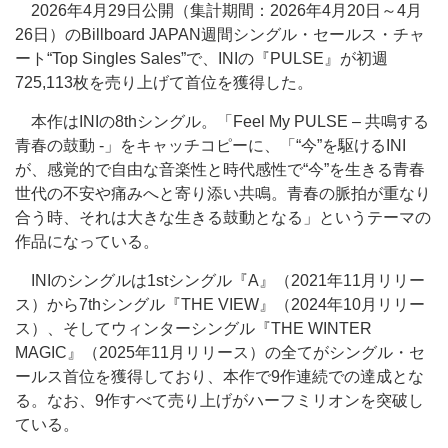
2026年4月29日公開（集計期間：2026年4月20日～4月
26日）のBillboard JAPAN週間シングル・セールス・チャ
ート“Top Singles Sales”で、INIの『PULSE』が初週
725,113枚を売り上げて首位を獲得した。
本作はINIの8thシングル。「Feel My PULSE – 共鳴する
青春の鼓動 -」をキャッチコピーに、「“今”を駆けるINI
が、感覚的で自由な音楽性と時代感性で“今”を生きる青春
世代の不安や痛みへと寄り添い共鳴。青春の脈拍が重なり
合う時、それは大きな生きる鼓動となる」というテーマの
作品になっている。
INIのシングルは1stシングル『A』（2021年11月リリー
ス）から7thシングル『THE VIEW』（2024年10月リリー
ス）、そしてウィンターシングル『THE WINTER
MAGIC』（2025年11月リリース）の全てがシングル・セ
ールス首位を獲得しており、本作で9作連続での達成とな
る。なお、9作すべて売り上げがハーフミリオンを突破し
ている。