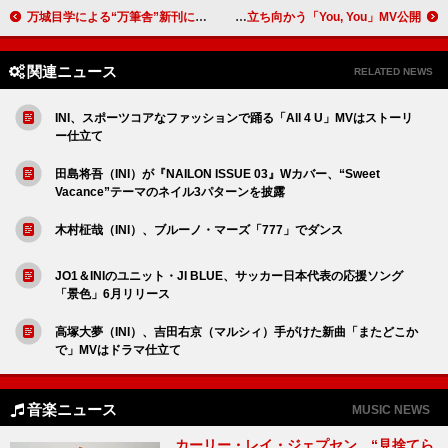
万城目学による“万筆舎”新刊に真島昌利（ザ・クロマニヨンズ）が参加、自身初の小説を執筆
TWS、運命を阻む“星”に立ち向かう「You, You」MV公開
関連ニュース
RELATED NEWS
INI、スポーツコアなファッションで踊る「All 4 U」MVはストーリ
ー仕立て
田島将吾（INI）が『NAILON ISSUE 03』Wカバー、“Sweet
Vacance”テーマのネイル3パターンを披露
木村柾哉（INI）、ブルーノ・マーズ「777」でダンス
JO1＆INIのユニット・JI BLUE、サッカー日本代表の応援ソング
「景色」6月リリース
高塚大夢（INI）、吉田右京（マルシィ）手がけた新曲「またどこか
で」MVはドラマ仕立て
音楽ニュース
MUSIC NEWS
カーリー・レイ・ジェプセン、“見捨てら