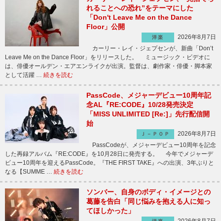
れることへの恐れ”をテーマにした
「Don't Leave Me on the Dance
Floor」公開
2026年8月7日
洋楽
カーリー・レイ・ジェプセンが、新曲「Don’t
Leave Me on the Dance Floor」をリリースした。 ミュージック・ビデオに
は、俳優オールデン・エアエンライクが出演。監督は、劇作家・俳優・脚本家
として活躍 …
続きを読む
PassCode、メジャーデビュー10周年記
念AL『RE:CODE』10/28発売決定
「MISS UNLIMITED [Re:]」先行配信開
始
2026年8月7日
Ｊ－ＰＯＰ
PassCodeが、メジャーデビュー10周年を記念
した再録アルバム『RE:CODE』を10月28日に発売する。 今年でメジャーデ
ビュー10周年を迎えるPassCode。『THE FIRST TAKE』への出演、3年ぶりと
なる【SUMME …
続きを読む
ソンバー、自身のボディ・イメージとの
葛藤を告白「同じ悩みを抱える人に知っ
てほしかった」