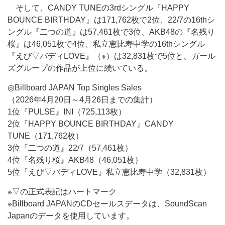
そして、CANDY TUNEの3rdシングル『HAPPY
BOUNCE BIRTHDAY』は171,762枚で2位、22/7の16thシ
ングル『二つの道』は57,461枚で3位、AKB48の『名残り
桜』は46,051枚で4位、私立恵比寿中学の16thシングル
『えび▽バディLOVE』（※）は32,831枚で5位と、ガール
ズグループの作品が上位に続いている。
◎Billboard JAPAN Top Singles Sales
（2026年4月20日～4月26日までの集計）
1位『PULSE』INI（725,113枚）
2位『HAPPY BOUNCE BIRTHDAY』CANDY
TUNE（171,762枚）
3位『二つの道』22/7（57,461枚）
4位『名残り桜』AKB48（46,051枚）
5位『えび▽バディLOVE』私立恵比寿中学（32,831枚）
※▽の正式表記はハートマーク
※Billboard JAPANのCDセールスデータは、SoundScan
Japanのデータを使用しています。