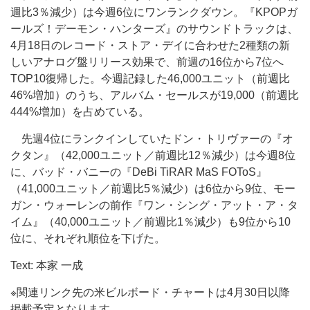
週比3％減少）は今週6位にワンランクダウン。『KPOPガ
ールズ！デーモン・ハンターズ』のサウンドトラックは、
4月18日のレコード・ストア・デイに合わせた2種類の新
しいアナログ盤リリース効果で、前週の16位から7位へ
TOP10復帰した。今週記録した46,000ユニット（前週比
46%増加）のうち、アルバム・セールスが19,000（前週比
444%増加）を占めている。
先週4位にランクインしていたドン・トリヴァーの『オ
クタン』（42,000ユニット／前週比12％減少）は今週8位
に、バッド・バニーの『DeBi TiRAR MaS FOToS』
（41,000ユニット／前週比5％減少）は6位から9位、モー
ガン・ウォーレンの前作『ワン・シング・アット・ア・タ
イム』（40,000ユニット／前週比1％減少）も9位から10
位に、それぞれ順位を下げた。
Text: 本家 一成
※関連リンク先の米ビルボード・チャートは4月30日以降
掲載予定となります。