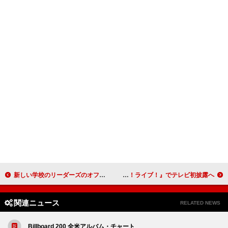
新しい学校のリーダーズのオフィシャルレポ到着、怒涛のセットリストで会場をダンスフロアに
M!LK、新曲「アイドルパワー」配信＆『CDTVライブ！ライブ！』でテレビ初披露へ
関連ニュース
RELATED NEWS
Billboard 200 全米アルバム・チャート