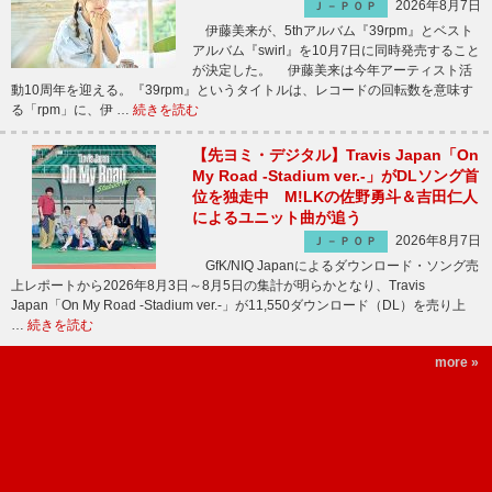
2026年8月7日
Ｊ－ＰＯＰ
伊藤美来が、5thアルバム『39rpm』とベスト
アルバム『swirl』を10月7日に同時発売すること
が決定した。 伊藤美来は今年アーティスト活
動10周年を迎える。『39rpm』というタイトルは、レコードの回転数を意味す
る「rpm」に、伊 …
続きを読む
【先ヨミ・デジタル】Travis Japan「On
My Road -Stadium ver.-」がDLソング首
位を独走中 M!LKの佐野勇斗＆吉田仁人
によるユニット曲が追う
2026年8月7日
Ｊ－ＰＯＰ
GfK/NIQ Japanによるダウンロード・ソング売
上レポートから2026年8月3日～8月5日の集計が明らかとなり、Travis
Japan「On My Road -Stadium ver.-」が11,550ダウンロード（DL）を売り上
…
続きを読む
more »