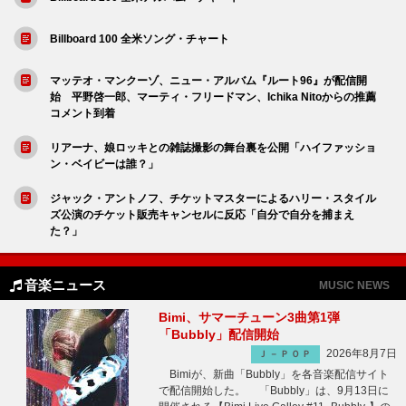
Billboard 100 全米ソング・チャート
マッテオ・マンクーゾ、ニュー・アルバム『ルート96』が配信開
始 平野啓一郎、マーティ・フリードマン、Ichika Nitoからの推薦
コメント到着
リアーナ、娘ロッキとの雑誌撮影の舞台裏を公開「ハイファッショ
ン・ベイビーは誰？」
ジャック・アントノフ、チケットマスターによるハリー・スタイル
ズ公演のチケット販売キャンセルに反応「自分で自分を捕まえ
た？」
音楽ニュース
MUSIC NEWS
Bimi、サマーチューン3曲第1弾
「Bubbly」配信開始
2026年8月7日
Ｊ－ＰＯＰ
Bimiが、新曲「Bubbly」を各音楽配信サイト
で配信開始した。 「Bubbly」は、9月13日に