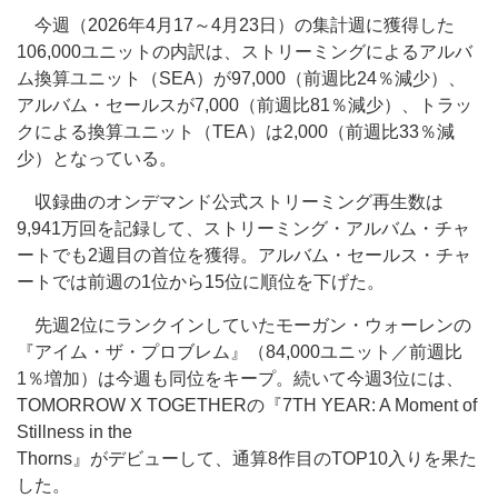
今週（2026年4月17～4月23日）の集計週に獲得した
106,000ユニットの内訳は、ストリーミングによるアルバ
ム換算ユニット（SEA）が97,000（前週比24％減少）、
アルバム・セールスが7,000（前週比81％減少）、トラッ
クによる換算ユニット（TEA）は2,000（前週比33％減
少）となっている。
収録曲のオンデマンド公式ストリーミング再生数は
9,941万回を記録して、ストリーミング・アルバム・チャ
ートでも2週目の首位を獲得。アルバム・セールス・チャ
ートでは前週の1位から15位に順位を下げた。
先週2位にランクインしていたモーガン・ウォーレンの
『アイム・ザ・プロブレム』（84,000ユニット／前週比
1％増加）は今週も同位をキープ。続いて今週3位には、
TOMORROW X TOGETHERの『7TH YEAR: A Moment of
Stillness in the
Thorns』がデビューして、通算8作目のTOP10入りを果た
した。