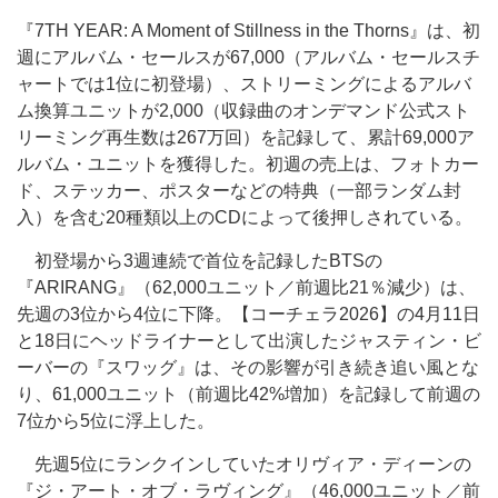
『7TH YEAR: A Moment of Stillness in the Thorns』は、初
週にアルバム・セールスが67,000（アルバム・セールスチ
ャートでは1位に初登場）、ストリーミングによるアルバ
ム換算ユニットが2,000（収録曲のオンデマンド公式スト
リーミング再生数は267万回）を記録して、累計69,000ア
ルバム・ユニットを獲得した。初週の売上は、フォトカー
ド、ステッカー、ポスターなどの特典（一部ランダム封
入）を含む20種類以上のCDによって後押しされている。
初登場から3週連続で首位を記録したBTSの
『ARIRANG』（62,000ユニット／前週比21％減少）は、
先週の3位から4位に下降。【コーチェラ2026】の4月11日
と18日にヘッドライナーとして出演したジャスティン・ビ
ーバーの『スワッグ』は、その影響が引き続き追い風とな
り、61,000ユニット（前週比42%増加）を記録して前週の
7位から5位に浮上した。
先週5位にランクインしていたオリヴィア・ディーンの
『ジ・アート・オブ・ラヴィング』（46,000ユニット／前