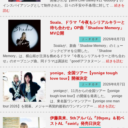
開催される【Bimi Live Galley #11 -Bubbly-】の
インスパイアソングとして制作された。日々の不安や不条理に対して …
続きを
読む
Soala、ドラマ『今夜もシリアルキラーと
待ち合わせ』OP曲「Shadow Memory」
MV公開
2026年8月7日
Ｊ－ＰＯＰ
Soalaが、新曲「Shadow Memory」のミュー
ジックビデオを公開した。 「Shadow
Memory」は、横山裕が主演を務めるドラマ『今夜もシリアルキラーと待ち合わ
せ』のオープニング曲。同ドラマは講談社『good!アフタヌーン …
続きを読む
yonige、全国ツアー【yonige tough
love tour】開催決定
2026年8月7日
Ｊ－ＰＯＰ
yonigeが、11月からの全国ツアー【yonige
tough love tour】の開催を発表した。 yonige
は、東名阪ワンマンツアー【yonige one man
tour 2026】を開幕。メジャー再契約後初のワンマンツアー …
続きを読む
伊藤美来、5thアルバム『39rpm』＆初ベ
ストAL『swirl』発売日決定