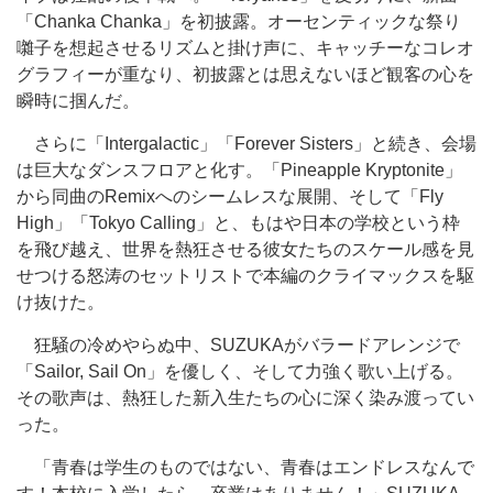
「Chanka Chanka」を初披露。オーセンティックな祭り
囃子を想起させるリズムと掛け声に、キャッチーなコレオ
グラフィーが重なり、初披露とは思えないほど観客の心を
瞬時に掴んだ。
さらに「Intergalactic」「Forever Sisters」と続き、会場
は巨大なダンスフロアと化す。「Pineapple Kryptonite」
から同曲のRemixへのシームレスな展開、そして「Fly
High」「Tokyo Calling」と、もはや日本の学校という枠
を飛び越え、世界を熱狂させる彼女たちのスケール感を見
せつける怒涛のセットリストで本編のクライマックスを駆
け抜けた。
狂騒の冷めやらぬ中、SUZUKAがバラードアレンジで
「Sailor, Sail On」を優しく、そして力強く歌い上げる。
その歌声は、熱狂した新入生たちの心に深く染み渡ってい
った。
「青春は学生のものではない、青春はエンドレスなんで