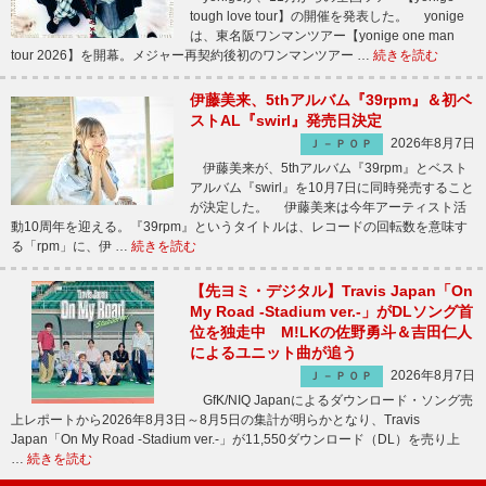
tough love tour】の開催を発表した。 yonige
は、東名阪ワンマンツアー【yonige one man
tour 2026】を開幕。メジャー再契約後初のワンマンツアー …
続きを読む
伊藤美来、5thアルバム『39rpm』＆初ベ
ストAL『swirl』発売日決定
2026年8月7日
Ｊ－ＰＯＰ
伊藤美来が、5thアルバム『39rpm』とベスト
アルバム『swirl』を10月7日に同時発売すること
が決定した。 伊藤美来は今年アーティスト活
動10周年を迎える。『39rpm』というタイトルは、レコードの回転数を意味す
る「rpm」に、伊 …
続きを読む
【先ヨミ・デジタル】Travis Japan「On
My Road -Stadium ver.-」がDLソング首
位を独走中 M!LKの佐野勇斗＆吉田仁人
によるユニット曲が追う
2026年8月7日
Ｊ－ＰＯＰ
GfK/NIQ Japanによるダウンロード・ソング売
上レポートから2026年8月3日～8月5日の集計が明らかとなり、Travis
Japan「On My Road -Stadium ver.-」が11,550ダウンロード（DL）を売り上
…
続きを読む