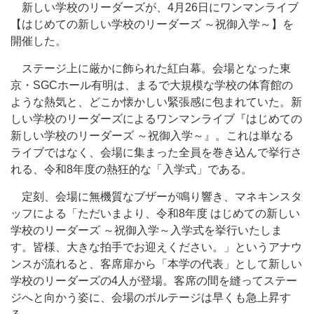
新しい学校のリーダーズが、4月26日にワンマンライブ
【はじめての新しい学校のリーダーズ ～祝御入学～】を
開催した。
ステージ上に厳かに飾られた紅白幕。会場となった東
京・SGCホール有明は、まるで大規模な学校の体育館の
ような熱気と、どこか懐かしい緊張感に包まれていた。新
しい学校のリーダーズによるワンマンライブ『はじめての
新しい学校のリーダーズ ～祝御入学～』。これは単なる
ライブではなく、会場に集まった全員を巻き込んで挙行さ
れる、令和8年度の熱狂的な「入学式」である。
定刻、会場に無機質なブザーが鳴り響き、マネキンスタ
ッフによる「ただいまより、令和8年度 はじめての新しい
学校のリーダーズ ～祝御入学～入学式を挙行いたしま
す。皆様、大きな拍手でお迎えください。」というアナウ
ンスが流れると、客席扉から「本学の代表」として新しい
学校のリーダーズの4人が登場。客席の間を縫ってステー
ジへと向かう姿に、会場のボルテージは早くも急上昇す