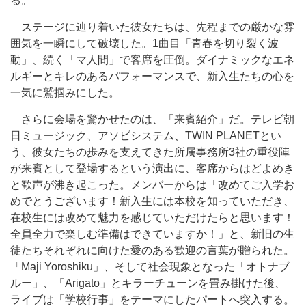
る。
ステージに辿り着いた彼女たちは、先程までの厳かな雰
囲気を一瞬にして破壊した。1曲目「青春を切り裂く波
動」、続く「マ人間」で客席を圧倒。ダイナミックなエネ
ルギーとキレのあるパフォーマンスで、新入生たちの心を
一気に鷲掴みにした。
さらに会場を驚かせたのは、「来賓紹介」だ。テレビ朝
日ミュージック、アソビシステム、TWIN PLANETとい
う、彼女たちの歩みを支えてきた所属事務所3社の重役陣
が来賓として登場するという演出に、客席からはどよめき
と歓声が沸き起こった。メンバーからは「改めてご入学お
めでとうございます！新入生には本校を知っていただき、
在校生には改めて魅力を感じていただけたらと思います！
全員全力で楽しむ準備はできていますか！」と、新旧の生
徒たちそれぞれに向けた愛のある歓迎の言葉が贈られた。
「Maji Yoroshiku」、そして社会現象となった「オトナブ
ルー」、「Arigato」とキラーチューンを畳み掛けた後、
ライブは「学校行事」をテーマにしたパートへ突入する。