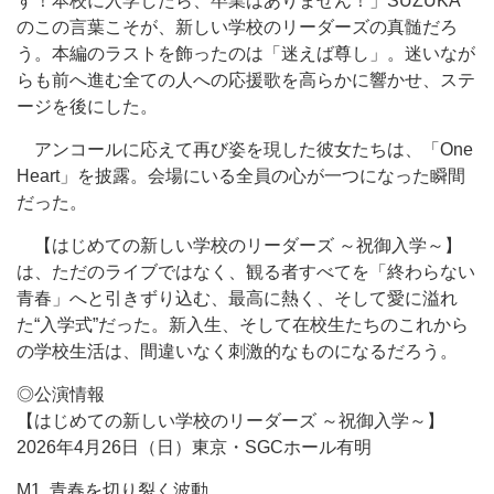
す！本校に入学したら、卒業はありません！」SUZUKA
のこの言葉こそが、新しい学校のリーダーズの真髄だろ
う。本編のラストを飾ったのは「迷えば尊し」。迷いなが
らも前へ進む全ての人への応援歌を高らかに響かせ、ステ
ージを後にした。
アンコールに応えて再び姿を現した彼女たちは、「One
Heart」を披露。会場にいる全員の心が一つになった瞬間
だった。
【はじめての新しい学校のリーダーズ ～祝御入学～】
は、ただのライブではなく、観る者すべてを「終わらない
青春」へと引きずり込む、最高に熱く、そして愛に溢れ
た“入学式”だった。新入生、そして在校生たちのこれから
の学校生活は、間違いなく刺激的なものになるだろう。
◎公演情報
【はじめての新しい学校のリーダーズ ～祝御入学～】
2026年4月26日（日）東京・SGCホール有明
M1. 青春を切り裂く波動