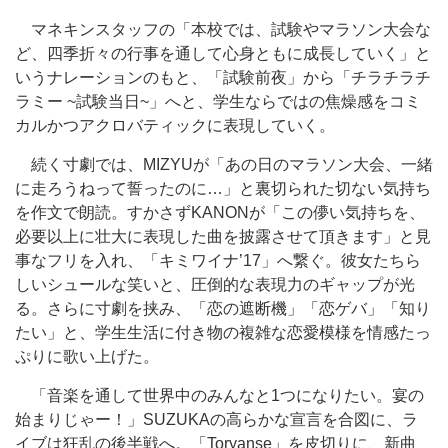
マネキンスタッフの「本校では、試験やマラソン大会な
ど、四季折々の行事を通して心身ともに成長していく」と
いうナレーションのもと、「試験前夜」から「チラチラチ
ラミー ~試験当日~」へと、学生ならではの焦燥感をコミ
カルかつアクロバティックに表現していく。
続く寸劇では、MIZYUが「あの日のマラソン大会、一緒
に走ろうねって誓ったのに…」と裏切られた切ない気持ち
を作文で朗読。すかさずKANONが「この儚い気持ちを、
必要以上に壮大に表現した曲を披露させて頂きます」と見
事なフリを入れ、「キミワイナ’17」へ繋ぐ。彼女たちら
しいシュールな笑いと、圧倒的な表現力のギャップが光
る。さらに寸劇を挟み、「恋の遮断機」「恋ゲバ」「知り
たい」と、学生生活に付き物の複雑な恋愛模様を情感たっ
ぷりに歌い上げた。
「音楽を通して世界中のみんなと1つになりたい。宴の
始まりじゃー！」SUZUKAの高らかな宣言を合図に、ラ
イブは狂乱の後半戦へ。「Toryanse」を皮切りに、新曲