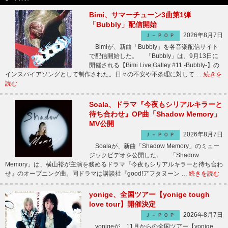
Bimi、サマーチューン3曲第1弾
「Bubbly」配信開始
2026年8月7日
Ｊ－ＰＯＰ
Bimiが、新曲「Bubbly」を各音楽配信サイト
で配信開始した。 「Bubbly」は、9月13日に
開催される【Bimi Live Galley #11 -Bubbly-】の
インスパイアソングとして制作された。日々の不安や不条理に対して …
続きを
読む
Soala、ドラマ『今夜もシリアルキラーと
待ち合わせ』OP曲「Shadow Memory」
MV公開
2026年8月7日
Ｊ－ＰＯＰ
Soalaが、新曲「Shadow Memory」のミュー
ジックビデオを公開した。 「Shadow
Memory」は、横山裕が主演を務めるドラマ『今夜もシリアルキラーと待ち合わ
せ』のオープニング曲。同ドラマは講談社『good!アフタヌーン …
続きを読む
yonige、全国ツアー【yonige tough
love tour】開催決定
2026年8月7日
Ｊ－ＰＯＰ
yonigeが、11月からの全国ツアー【yonige