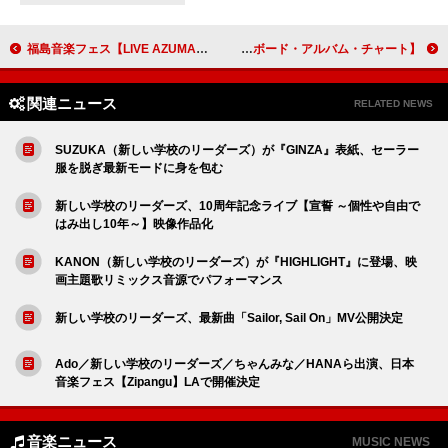
福島音楽フェス【LIVE AZUMA】第1弾出演アーティストに、新しい学校のリーダーズ／GENIC／MONGOL800ら
【米ビルボード・アルバム・チャート】エラ・ラングレー『ダンデライオン』が2連覇、ジャスティン・ビーバー『スワッグ』がトップ5に返り咲き
関連ニュース
RELATED NEWS
SUZUKA（新しい学校のリーダーズ）が『GINZA』表紙、セーラー
服を脱ぎ最新モードに身を包む
新しい学校のリーダーズ、10周年記念ライブ【宣誓 ～個性や自由で
はみ出し10年～】映像作品化
KANON（新しい学校のリーダーズ）が『HIGHLIGHT』に登場、映
画主題歌リミックス音源でパフォーマンス
新しい学校のリーダーズ、最新曲「Sailor, Sail On」MV公開決定
Ado／新しい学校のリーダーズ／ちゃんみな／HANAら出演、日本
音楽フェス【Zipangu】LAで開催決定
音楽ニュース
MUSIC NEWS