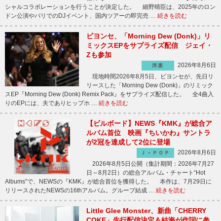
シャルコラボレーションを行うことが決定した。 細野晴臣は、2025年のロン
ドン公演やパリでのDJイベント、国内ツアーの即完売 …
続きを読む
ビヨンセ、「Morning Dew (Donk)」リ
ミックスEPをサプライズ配信 ジェイ・
Zも参加
2026年8月6日
洋楽
現地時間2026年8月5日、ビヨンセが、先日リ
リースした「Morning Dew (Donk)」のリミック
スEP『Morning Dew (Donk) Remix Pack』をサプライズ配信した。 全4曲入
りのEPには、夫でありヒップホ …
続きを読む
【ビルボード】NEWS『KMK』が総合ア
ルバム首位 映画『ちいかわ』サントラ
が2冠を達成して2位に登場
2026年8月6日
Ｊ－ＰＯＰ
2026年8月5日公開（集計期間：2026年7月27
日～8月2日）の総合アルバム・チャート“Hot
Albums”で、NEWSの『KMK』が総合首位を獲得した。 本作は、7月29日に
リリースされたNEWSの16thアルバム。グループ結成 …
続きを読む
Little Glee Monster、新曲「CHERRY
COKE」先行配信決定＆結海が作詞に参