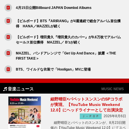
4月15日公開Billboard JAPAN Downlod Albums
【ビルボード】BTS『ARIRANG』が4週連続で総合アルバム首位獲
得 HANA／MAZZELが続く
【ビルボード】増田貴久『増田貴久のカバー』が9.6万枚でアルバム
セールス首位獲得 MAZZEL／ B’zが続く
MAZZEL、バンドアレンジで「Get Up And Dance」披露 ＜THE
FIRST TAKE＞
BTS、ワイルドな衣装で「Hooligan」MVに登場
音楽ニュース
MUSIC NEWS
細野晴臣×パペットスンスンのSPコラボ
が実現、【YouTube Music Weekend
12.0】にヘッドライナーとして出演決定
2026年8月6日
Ｊ－ＰＯＰ
細野晴臣とパペットのスンスンが、8月23日開
催の【YouTube Music Weekend 12.0】にてスペ