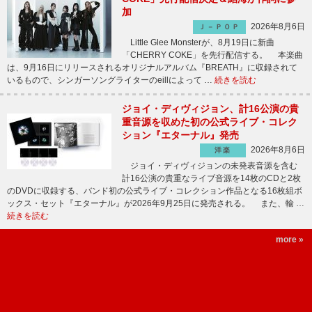
加
2026年8月6日
Ｊ－ＰＯＰ
Little Glee Monsterが、8月19日に新曲
「CHERRY COKE」を先行配信する。 本楽曲
は、9月16日にリリースされるオリジナルアルバム『BREATH』に収録されて
いるもので、シンガーソングライターのeillによって …
続きを読む
ジョイ・ディヴィジョン、計16公演の貴
重音源を収めた初の公式ライブ・コレク
ション『エターナル』発売
2026年8月6日
洋楽
ジョイ・ディヴィジョンの未発表音源を含む
計16公演の貴重なライブ音源を14枚のCDと2枚
のDVDに収録する、バンド初の公式ライブ・コレクション作品となる16枚組ボ
ックス・セット『エターナル』が2026年9月25日に発売される。 また、輸 …
続きを読む
more »