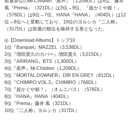
前週首位のMr.Children『産声』（1,209DL）は4位、藤井
風『Prema』（321DL）は3位→9位、『超かぐや姫！』
（576DL）は8位→7位、HANA『HANA』（404DL）は12
位→8位へと変動しており、10位のヨルシカ『二人称』
（317DL）は前週の順位を維持する形となった。
◎【Download Albums】トップ10
1位『Banquet』MAZZEL（3,538DL）
2位『増田貴久のカバー』増田貴久（3,015DL）
3位『ARIRANG』BTS（1,300DL）
4位『産声』Mr.Children（1,209DL）
5位『MORTAL DOWNER』DIR EN GREY（812DL）
6位『CHIMIRO VOL.3』CHIMIRO（766DL）
7位『超かぐや姫！』（オムニバス）（576DL）
8位『HANA』HANA（404DL）
9位『Prema』藤井 風（321DL）
10位『二人称』ヨルシカ（317DL）