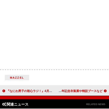
MAZZEL
『なにわ男子の初心ラジ！』4月からradikoポッドキャスト配信開始
Kis-My-Ft2、全国のPARCOとGWタイアップ 15周年記念衣装展や特設ブースなど
関連ニュース
RELATED NEWS