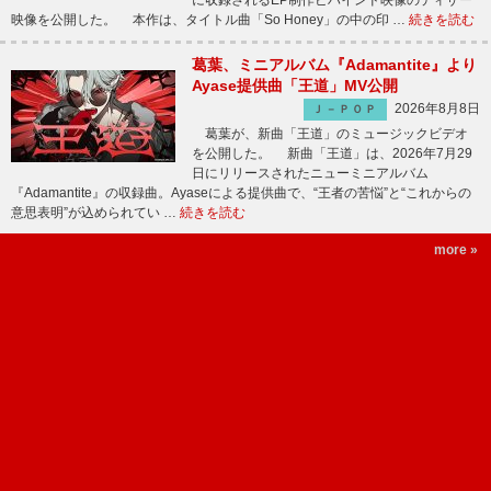
に収録されるEP制作ビハインド映像のティザー
映像を公開した。 本作は、タイトル曲「So Honey」の中の印 …
続きを読む
葛葉、ミニアルバム『Adamantite』より
Ayase提供曲「王道」MV公開
2026年8月8日
Ｊ－ＰＯＰ
葛葉が、新曲「王道」のミュージックビデオ
を公開した。 新曲「王道」は、2026年7月29
日にリリースされたニューミニアルバム
『Adamantite』の収録曲。Ayaseによる提供曲で、“王者の苦悩”と“これからの
意思表明”が込められてい …
続きを読む
more »