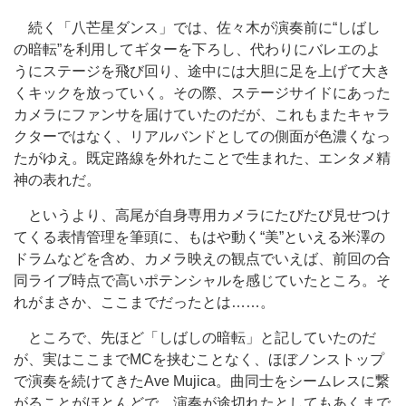
続く「八芒星ダンス」では、佐々木が演奏前に“しばし
の暗転”を利用してギターを下ろし、代わりにバレエのよ
うにステージを飛び回り、途中には大胆に足を上げて大き
くキックを放っていく。その際、ステージサイドにあった
カメラにファンサを届けていたのだが、これもまたキャラ
クターではなく、リアルバンドとしての側面が色濃くなっ
たがゆえ。既定路線を外れたことで生まれた、エンタメ精
神の表れだ。
というより、高尾が自身専用カメラにたびたび見せつけ
てくる表情管理を筆頭に、もはや動く“美”といえる米澤の
ドラムなどを含め、カメラ映えの観点でいえば、前回の合
同ライブ時点で高いポテンシャルを感じていたところ。そ
れがまさか、ここまでだったとは……。
ところで、先ほど「しばしの暗転」と記していたのだ
が、実はここまでMCを挟むことなく、ほぼノンストップ
で演奏を続けてきたAve Mujica。曲同士をシームレスに繋
がることがほとんどで、演奏が途切れたとしてもあくまで