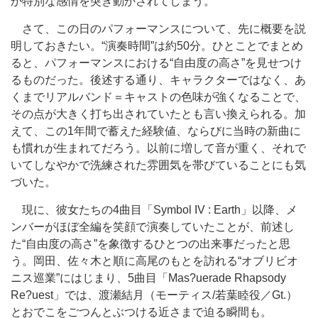
か特別な感情を突き動かされてしまう。
さて、この日のパフォーマンスについて、先に概要を説
明しておきたい。“演奏時間”は約50分。ひとことでまとめ
ると、パフォーマンスにおける“自由度の高さ”を見せつけ
るものだった。後述する通り、キャラクターではなく、あ
くまでリアルバンド＝キャストの色味が強くなることで、
その点が大きく打ち出されていたとも言い換えられる。加
えて、この1年間で蓄えた経験値、ならびに当時の新曲に
も慣れが生まれてだろう。以前に増して音が重く、それで
いてしなやかで洗練された雰囲気を帯びていることにも気
づいた。
現に、彼女たちの4曲目「Symbol IV : Earth」以降、メ
ンバーがほぼ全編を笑顔で演奏していたことが、前述し
た“自由度の高さ”を象徴するひとつの出来事だったと思
う。岡田、佐々木と順に高尾のもとを訪れる“オブリビオ
ニス巡業”にはじまり、5曲目「Mas?uerade Rhapsody
Re?uest」では、渡瀬結月（モーティス/若葉睦役／Gt.）
とおでこをごつんとぶつける近さまで迫る瞬間も。