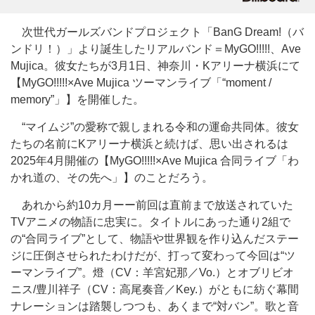
次世代ガールズバンドプロジェクト「BanG Dream!（バ
ンドリ！）」より誕生したリアルバンド＝MyGO!!!!!、Ave
Mujica。彼女たちが3月1日、神奈川・Kアリーナ横浜にて
【MyGO!!!!!×Ave Mujica ツーマンライブ「“moment /
memory”」】を開催した。
“マイムジ”の愛称で親しまれる令和の運命共同体。彼女
たちの名前にKアリーナ横浜と続けば、思い出されるは
2025年4月開催の【MyGO!!!!!×Ave Mujica 合同ライブ「わ
かれ道の、その先へ」】のことだろう。
あれから約10カ月ーー前回は直前まで放送されていた
TVアニメの物語に忠実に。タイトルにあった通り2組で
の“合同ライブ”として、物語や世界観を作り込んだステー
ジに圧倒させられたわけだが、打って変わって今回は“ツ
ーマンライブ”。燈（CV：羊宮妃那／Vo.）とオブリビオ
ニス/豊川祥子（CV：高尾奏音／Key.）がともに紡ぐ幕間
ナレーションは踏襲しつつも、あくまで“対バン”。歌と音