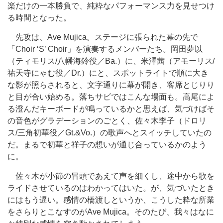
楽だけの一本勝負で、純粋なパフォーマンス力を見せつけ
る時間となった。
先攻は、Ave Mujica。ステージに張られた幕の先で
「Choir ‘S’ Choir」を演奏するメンバーたち。岡田夢以
（ティモリス/八幡海鈴役／Ba.）に、米澤茜（アモーリス/
祐天寺にゃむ役／Dr.）にと、スポットライトで順に大き
な影が照らされると、文字通りに幕が開き、客席とじりり
と目が合い始める。落ちサビではこんな場面も。高尾によ
る澄んだキーボードが鳴っているかと思えば、気づけばそ
の音色がグラデーションのごとく、佐々木李子（ドロリ
ス/三角初華役／Gt.&Vo.）の歌声へとスイッチしていたの
だ。まるで初華と祥子の想いが通じ合っているかのよう
に。
佐々木が小節の冒頭であえて声を細くし、途中から歌を
ライドさせているのはわかってはいた。が、気づいたとき
にはもう遅い。感情の橋渡しというか、こうした粋な所業
をさらりとこなすのがAve Mujica。そのたび、我々はなに