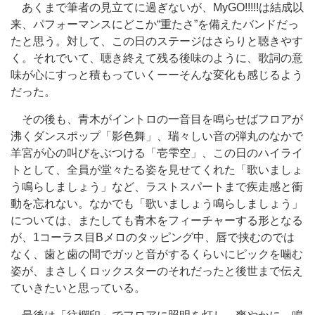
あくまで筆者の見立てに過ぎないが、MyGO!!!!!は結成以
来、パフォーマンスにどこか“重たさ”を備えたバンドだっ
たと思う。対して、この日のステージはさらりと聴きやす
く。それでいて、聴き終えて残る後味のように、歌詞の意
味が心にすっと積もっていくーーそんな変化も感じるよう
だった。
その後も、青木がイントロの一音目を鳴らせばフロアが
沸くダンスポップ「影色舞」、瑞々しい音の弾丸のなかで
羊宮が心の叫びをぶつける「壱雫空」、この日のハイライ
トとして、全員が堂々たる姿を見せてくれた「歌いましょ
う鳴らしましょう」など、ラストスパートまで疾走感と衝
動を忘れない。なかでも「歌いましょう鳴らしましょう」
については、またしても青木をフィーチャーする形となる
が、1コーラス目Bメロのタッピング中、唇で挟むのでは
なく、歯と歯の間でガッと音がするくらいにピックを噛む
姿が、まさしくロックスターのそれだったと後世まで伝え
ていきたいと思っている。