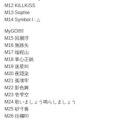
M12 KiLLKiSS
M13 Sophie
M14 Symbol I : △
MyGO!!!!!
M15 回層浮
M16 無路矢
M17 端程山
M18 掌心正銘
M19 迷星叫
M20 夜隠染
M21 孤壊牢
M22 影色舞
M23 壱雫空
M24 歌いましょう鳴らしましょう
M25 砂寸奏
M26 往欄印