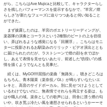
がら、こちらはAve Mujicaと比較して、キャラクターらし
さを残したパフォーマンスを提示するなかで、“羊宮／燈
らしさ”が新たなフェーズに迫りつつあると伺い知ること
ができた。
まず披露したのは、羊宮のポエトリーリーディングが、
楽器隊の演奏とコーラスという2種類のビートの上を彷徨
い、弄ばれるような感覚になる「回層浮」。こちらはモニ
ターに投影されるお馴染みのリリック・ビデオ演出ととも
に届けられたのだが、ラストシーンで燈の顔を水でぼか
し、あえて表情を見せないあたり、前述した“彷徨い”の感
情を描くようでなんとも見事だ。
続くは、MyGO!!!!!屈指の楽曲「無路矢」。聴きどころは
もちろん、青木陽菜（楽奈役／Gt.）が鳴らすいなたいエ
レキと、高音のサイドボーカル。別に見せつけようとして
いるわけでないのに、無表情でそれらを両立する姿は、も
はや職人の域。楽奈としての歌声には、田舎に漂う煙の匂
いや、吹き荒ぶ冷たい風を連想させられるというかーーそ