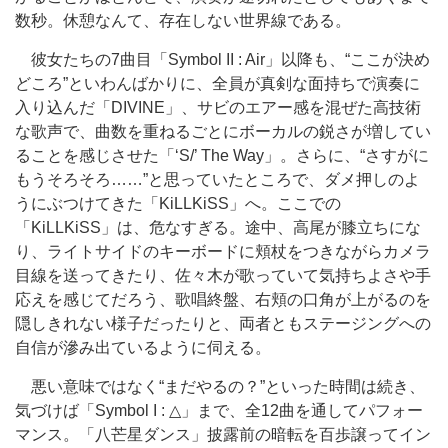
数秒。休憩なんて、存在しない世界線である。
彼女たちの7曲目「Symbol II : Air」以降も、“ここが決め
どころ”といわんばかりに、全員が真剣な面持ちで演奏に
入り込んだ「DIVINE」、サビのエアー感を混ぜた高技術
な歌声で、曲数を重ねるごとにボーカルの鋭さが増してい
ることを感じさせた「‘S/’ The Way」。さらに、“さすがに
もうそろそろ……”と思っていたところで、ダメ押しのよ
うにぶつけてきた「KiLLKiSS」へ。ここでの
「KiLLKiSS」は、危なすぎる。途中、高尾が膝立ちにな
り、ライトサイドのキーボードに頬杖をつきながらカメラ
目線を送ってきたり、佐々木が歌っていて気持ちよさや手
応えを感じてだろう、歌唱終盤、右頬の口角が上がるのを
隠しきれない様子だったりと、両者ともステージングへの
自信が滲み出ているように伺える。
悪い意味ではなく“まだやるの？”といった時間は続き、
気づけば「Symbol I : △」まで、全12曲を通してパフォー
マンス。「八芒星ダンス」披露前の暗転を百歩譲ってイン