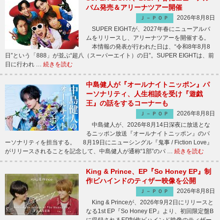
バム発売＆アリーナツアー開催
2026年8月8日
Ｊ－ＰＯＰ
SUPER EIGHTが、2027年春にニューアルバ
ムをリリースし、アリーナツアーを開催する。
本情報の発表が行われた日は、“令和8年8月8
日”という「888」が並ぶ“超八（スーパーエイト）の日”。SUPER EIGHTは、前
日に行われ …
続きを読む
中島健人が『オールナイトニッポン』パ
ーソナリティ、人生相談を受け『遊戯
王』の話をするコーナーも
2026年8月8日
Ｊ－ＰＯＰ
中島健人が、2026年8月14日深夜に放送とな
るニッポン放送『オールナイトニッポン』のパ
ーソナリティを担当する。 8月19日にニューシングル『鬼事 / Fiction Love』
がリリースされることを記念して、中島健人が通称“1部”のパ …
続きを読む
King & Prince、EP『So Honey EP』制
作ビハインドのティザー映像を公開
2026年8月8日
Ｊ－ＰＯＰ
King & Princeが、2026年9月2日にリリースと
なる1st EP『So Honey EP』より、初回限定盤B