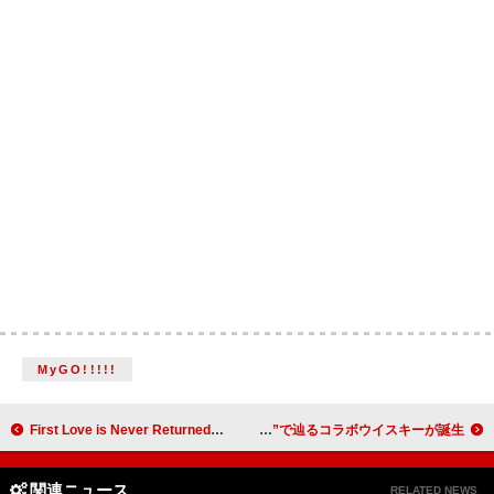
MyGO!!!!!
First Love is Never Returned、テレビ朝日『グッド！モーニング』新テーマソング「Good Morning」配信リリース＆MV公開
L'Arc-en-Ciel結成35周年記念、その軌跡を“味”で辿るコラボウイスキーが誕生
関連ニュース
RELATED NEWS