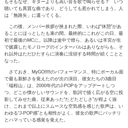
もそもなぜ、ギターよりも高い音を歌で鳴らせる？ いつ
聴いても異質な曲であり、どうしても惹かれてしまう。人
は「無路矢」に還ってくる。
この後、メンバー挨拶が挟まれた際、いわば“休憩”があ
ることにほっとしたも束の間。最終的にこれがこの日、最
初で最後のMCに。以降は途中で燈ら、あるいは羊宮が生
で披露したモノローグのインターバルはありながらも、そ
れ以外はただひたすらに演奏に没頭する時間が続くことと
なった。
さておき、MyGO!!!!!のパフォーマンス、特にボーカル面
で最も新鮮さを覚えたのが次の演目。彼女たちの3曲目
「端程山」は、2000年代のJ-POPをアップデートしつ
つ、どこか懐かしいサウンドを、歌詞で描く広がる空に投
影してみせた曲。従来あった“たどたどしさ”が程よく抜
け、これまで以上にスムースな空気感を感じた歌声は、い
わゆる“J-POP感”とも相性がよく、彼女の歌声にバッチリ
とハマっている感覚を覚えた。