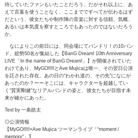
待していたファンもいたことだろう。だがそれ以上に、あ
えて言葉を使うことなく、ここまでですべてが伝わるはず
だという、彼女たちや制作陣の音楽に対する信頼、気概、
あるいは本気度を察すところでもあったのではないだろう
か。
なによりこの前日には、同会場にてバンドリ！の10バン
ド、総勢50名が集結した【BanG Dream! 10th Anniversary
LIVE「In the name of BanG Dream!」】が開催されていた
わけであり、MyGO!!!!!とAve Mujicaは唯一、その翌日公演
を託された存在。あの日の“わかれ道の、その先”になにが
あったのか？ーーそこには、キャラクターを超越してい
く“質実剛健”なリアルバンドの姿と、彼女たちが目指す未
来が確かにあった。
Text by 一条皓太
◎公演情報
【MyGO!!!!!×Ave Mujica ツーマンライブ「“moment /
memory”」】