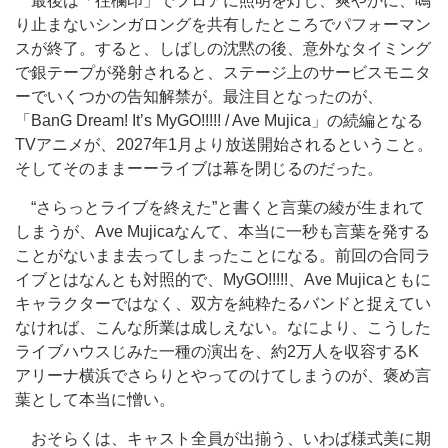
最後は「往欄印」でフロアに照明を灯し、爽やかに、鳴
り止まないシンガロングを共有したところでパフォーマン
スが終了。すると、しばしの沈黙の後、意外なタイミング
で銀テープが発射されると、ステージ上のサービスモニタ
ーでいくつかの告知解禁が。最注目となったのが、
「BanG Dream! It’s MyGO!!!!! / Ave Mujica」の続編となる
TVアニメが、2027年1月より放送開始されるということ。
そしてそのままーーライブは幕を閉じるのだった。
“さらっとライブを終えた”と書くと言葉の綾が生まれて
しまうが、Ave Mujicaなんて、本当に一秒も言葉を発する
ことがないまま去ってしまったことになる。前回の合同ラ
イブとはなんとも対照的で、MyGO!!!!!、Ave Mujicaともに
キャラクターではなく、双方を純粋たるバンドと捉えてい
なければ、こんな所業は成しえない。なにより、こうした
ライブハウスじみた一種の演出を、約2万人を収容するK
アリーナ横浜でさらりとやってのけてしまうのが、褒め言
葉として本当に憎い。
おそらくは、キャスト全員が出揃う、いわば様式美に期