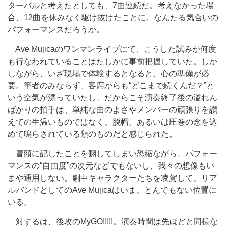
ターバルと考えたとしても、7曲連続だ。考えなかった場
合、12曲を休みなく駆け抜けたことに。なんたる気合いの
パフォーマンスだろうか。
Ave Mujicaのワンマンライブにて、こうした試みが何度
も行なわれていることはたしかに事前把握していた。しか
しながら、いざ現場で体験するとなると、心の準備が必
要。筆者のみならず、客席からも“どこまで続くんだ？”と
いう空気が漂っていたし、だからこそ演奏終了後の溢れん
ばかりの拍手は、単純な曲のよさやメンバーの頑張りを讃
えての生温いものではなく、脱帽。あるいは圧巻の念を込
めて鳴らされている類のものだと感じられた。
冒頭に記したことを翻してしまい恐縮ながら、パフォー
マンスの“自由度”の次元などでもないし、我々の想像もい
まや通用しない。劇中キャラクターたちを凌駕して、リア
ルバンドとしてのAve Mujicaはいま、とんでもない位置に
いる。
対するは、後攻のMyGO!!!!!。演奏時間は先ほどと同様な