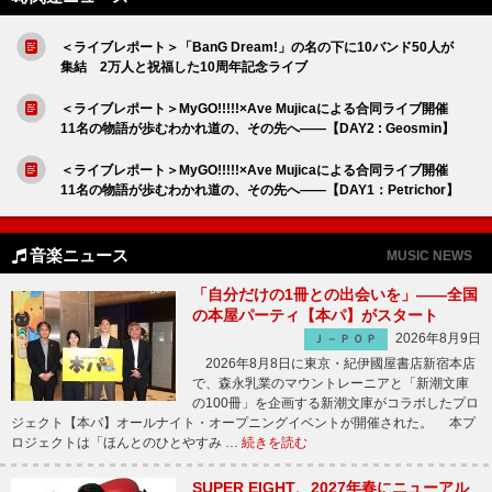
＜ライブレポート＞「BanG Dream!」の名の下に10バンド50人が
集結 2万人と祝福した10周年記念ライブ
＜ライブレポート＞MyGO!!!!!×Ave Mujicaによる合同ライブ開催
11名の物語が歩むわかれ道の、その先へ――【DAY2 : Geosmin】
＜ライブレポート＞MyGO!!!!!×Ave Mujicaによる合同ライブ開催
11名の物語が歩むわかれ道の、その先へ――【DAY1：Petrichor】
音楽ニュース
MUSIC NEWS
「自分だけの1冊との出会いを」――全国
の本屋パーティ【本パ】がスタート
2026年8月9日
Ｊ－ＰＯＰ
2026年8月8日に東京・紀伊國屋書店新宿本店
で、森永乳業のマウントレーニアと「新潮文庫
の100冊」を企画する新潮文庫がコラボしたプロ
ジェクト【本パ】オールナイト・オープニングイベントが開催された。 本プ
ロジェクトは「ほんとのひとやすみ …
続きを読む
SUPER EIGHT、2027年春にニューアル