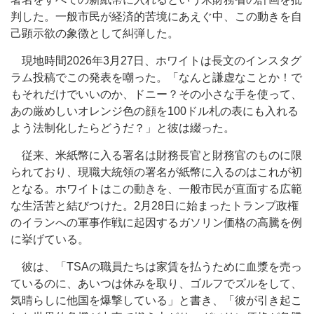
判した。一般市民が経済的苦境にあえぐ中、この動きを自
己顕示欲の象徴として糾弾した。
現地時間2026年3月27日、ホワイトは長文のインスタグ
ラム投稿でこの発表を嘲った。「なんと謙虚なことか！で
もそれだけでいいのか、ドニー？その小さな手を使って、
あの厳めしいオレンジ色の顔を100ドル札の表にも入れる
よう法制化したらどうだ？」と彼は綴った。
従来、米紙幣に入る署名は財務長官と財務官のものに限
られており、現職大統領の署名が紙幣に入るのはこれが初
となる。ホワイトはこの動きを、一般市民が直面する広範
な生活苦と結びつけた。2月28日に始まったトランプ政権
のイランへの軍事作戦に起因するガソリン価格の高騰を例
に挙げている。
彼は、「TSAの職員たちは家賃を払うために血漿を売っ
ているのに、あいつは休みを取り、ゴルフでズルをして、
気晴らしに他国を爆撃している」と書き、「彼が引き起こ