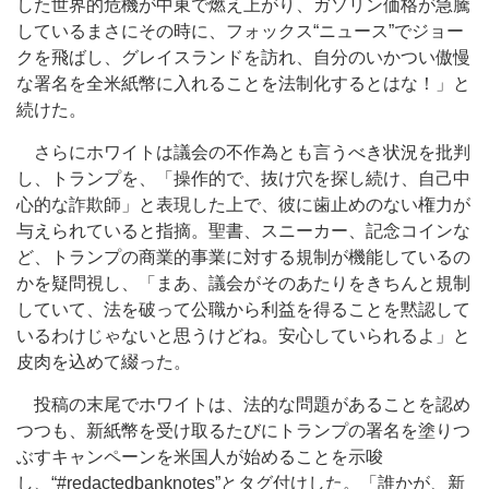
した世界的危機が中東で燃え上がり、ガソリン価格が急騰
しているまさにその時に、フォックス“ニュース”でジョー
クを飛ばし、グレイスランドを訪れ、自分のいかつい傲慢
な署名を全米紙幣に入れることを法制化するとはな！」と
続けた。
さらにホワイトは議会の不作為とも言うべき状況を批判
し、トランプを、「操作的で、抜け穴を探し続け、自己中
心的な詐欺師」と表現した上で、彼に歯止めのない権力が
与えられていると指摘。聖書、スニーカー、記念コインな
ど、トランプの商業的事業に対する規制が機能しているの
かを疑問視し、「まあ、議会がそのあたりをきちんと規制
していて、法を破って公職から利益を得ることを黙認して
いるわけじゃないと思うけどね。安心していられるよ」と
皮肉を込めて綴った。
投稿の末尾でホワイトは、法的な問題があることを認め
つつも、新紙幣を受け取るたびにトランプの署名を塗りつ
ぶすキャンペーンを米国人が始めることを示唆
し、“#redactedbanknotes”とタグ付けした。「誰かが、新