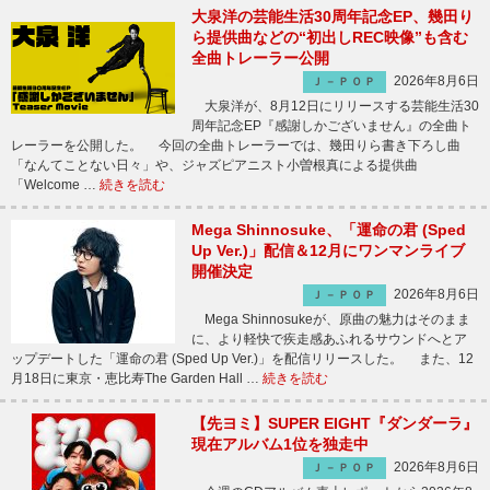
大泉洋の芸能生活30周年記念EP、幾田り
ら提供曲などの“初出しREC映像”も含む
全曲トレーラー公開
2026年8月6日
Ｊ－ＰＯＰ
大泉洋が、8月12日にリリースする芸能生活30
周年記念EP『感謝しかございません』の全曲ト
レーラーを公開した。 今回の全曲トレーラーでは、幾田りら書き下ろし曲
「なんてことない日々」や、ジャズピアニスト小曽根真による提供曲
「Welcome …
続きを読む
Mega Shinnosuke、「運命の君 (Sped
Up Ver.)」配信＆12月にワンマンライブ
開催決定
2026年8月6日
Ｊ－ＰＯＰ
Mega Shinnosukeが、原曲の魅力はそのまま
に、より軽快で疾走感あふれるサウンドへとア
ップデートした「運命の君 (Sped Up Ver.)」を配信リリースした。 また、12
月18日に東京・恵比寿The Garden Hall …
続きを読む
【先ヨミ】SUPER EIGHT『ダンダーラ』
現在アルバム1位を独走中
2026年8月6日
Ｊ－ＰＯＰ