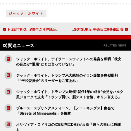
ジャック・ホワイト
H ZETTRIO、約8年ぶり沖縄公演のレポート到着＆ニューAL『QUESTUNE』ジャケ写解禁
STARGLOWがニッポン放送を“1DAYジャック”、2ndシングル『USOTSUKI』発売日に6番組出演
関連ニュース
RELATED NEWS
ジャック・ホワイト、テイラー・スウィフトへの発言を釈明「彼女
の音楽が“退屈”だとは言っていない」
ジャック・ホワイト、トランプ米大統領のイラン爆撃を痛烈批判
「“平和委員会”のリーダーをご覧あれ」
ジャック・ホワイト、トランプ大統領“就任1年の成果”会見をハルク
風ジョークで皮肉「トランプ賢い、脳テスト合格、キリン言える」
ブルース・スプリングスティーン、【ノー・キングス】集会で
「Streets of Minneapolis」を披露
オリヴィア・ロドリゴのICE批判にDHSが反論「彼らの奉仕に感謝
を」