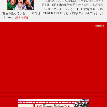
今週のCDアルバム売上レポートから2026年8
月3日～8月5日の集計が明らかとなり、SUPER
EIGHT『ダンダーラ』が111,111枚を売り上げて
首位を走っている。 本作は、SUPER EIGHTにとって約2年ぶりのフィジカル
リリー …
続きを読む
more »