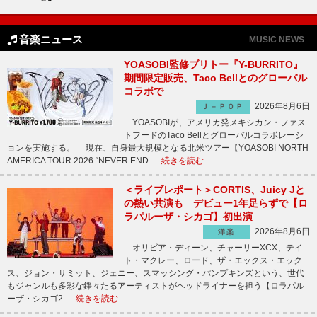
音楽ニュース
MUSIC NEWS
YOASOBI監修ブリトー『Y-BURRITO』
期間限定販売、Taco Bellとのグローバル
コラボで
2026年8月6日
Ｊ－ＰＯＰ
YOASOBIが、アメリカ発メキシカン・ファス
トフードのTaco Bellとグローバルコラボレーシ
ョンを実施する。 現在、自身最大規模となる北米ツアー【YOASOBI NORTH
AMERICA TOUR 2026 “NEVER END …
続きを読む
＜ライブレポート＞CORTIS、Juicy Jと
の熱い共演も デビュー1年足らずで【ロ
ラパルーザ・シカゴ】初出演
2026年8月6日
洋楽
オリビア・ディーン、チャーリーXCX、テイ
ト・マクレー、ロード、ザ・エックス・エック
ス、ジョン・サミット、ジェニー、スマッシング・パンプキンズという、世代
もジャンルも多彩な錚々たるアーティストがヘッドライナーを担う【ロラパル
ーザ・シカゴ2 …
続きを読む