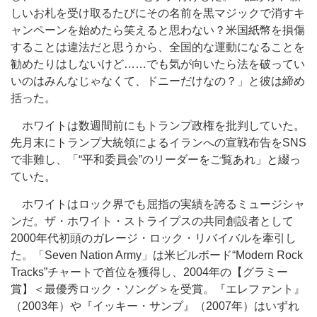
しいお札を受け取るたびにその名前を黒マジックで消すキ
ャンペーンを始めたら笑えると思わない？米国紙幣を損傷
することは違法だと思うから、全国的な運動になることを
勧めたりはしないけど……でも気が向いたら法を破ってい
いのはみんなじゃなくて、ドニーだけなの？」と彼は締め
括った。
ホワイトは数週間前にもトランプ政権を批判していた。
先月末にトランプ大統領によるイランへの宣戦布告をSNS
で非難し、「“平和委員会”のリーダーをご覧あれ」と綴っ
ていた。
ホワイトはロック界でも屈指の実績を誇るミュージシャ
ンだ。ザ・ホワイト・ストライプスの共同創設者として
2000年代初頭のガレージ・ロック・リバイバルを牽引し
た。「Seven Nation Army」は米ビルボード“Modern Rock
Tracks”チャートで首位を獲得し、2004年の【グラミー
賞】＜最優秀ロック・ソング＞を受賞。『エレファント』
（2003年）や『イッキー・サンプ』（2007年）はいずれ