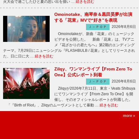
火大会で過ごしたひと夏の思い出を描い …
続きを読む
Omoinotake、南琴奈＆黒田昊夢が出演
する「花束」MVで“好き”を表現
2026年8月6日
Ｊ－ＰＯＰ
Omoinotakeが、新曲「花束」のミュージック
ビデオを公開した。 新曲「花束」は、TVアニ
メ『花ざかりの君たちへ』第2期のエンディング
テーマ。7月29日にニューシングル『FLASHBULB / 花束』としてリリースされ
た、日に日に大 …
続きを読む
Zilqy、ワンマンライブ【From Zero To
One】公式レポート到着
2026年8月6日
Ｊ－ＰＯＰ
Zilqyが2026年7月11日、東京・Veats Shibuya
にてワンマンライブ【From Zero To One】を開
催し、そのオフィシャルレポートが到着した。
「『Birth of Riot』、Zilqyのムーヴメントとして暴動 …
続きを読む
more »