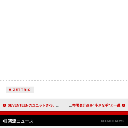
H ZETTRIO
SEVENTEENのユニットD×S、幕張メッセ公演2日目のライブビューング決定＆全国映画館で生中継
ジャック・ホワイト、米大統領の紙幣署名計画を“小さな手”と一蹴
関連ニュース
RELATED NEWS