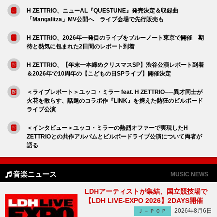
H ZETTRIO、ニューAL『QUESTUNE』発売決定＆収録曲
「Mangalitza」MV公開へ ライブ会場で先行販売も
H ZETTRIO、2026年一発目のライブをブルーノート東京で開催 期
待と熱気に包まれた2日間のレポート到着
H ZETTRIO、【年末一本締めクリスマスSP】渋谷公演レポート到着
＆2026年で10周年の【こどもの日SPライブ】開催決定
＜ライブレポート＞ユッコ・ミラー feat. H ZETTRIO──異才同士が
火花を散らす、話題のコラボ作『LINK』を携えた熱狂のビルボード
ライブ公演
＜インタビュー＞ユッコ・ミラーの熱烈オファーで実現したH
ZETTRIOとの共作アルバムとビルボードライブ公演について両者が
語る
音楽ニュース
MUSIC NEWS
LDHアーティストが集結、国立競技場で
【LDH LIVE-EXPO 2026】2DAYS開催
2026年8月6日
Ｊ－ＰＯＰ