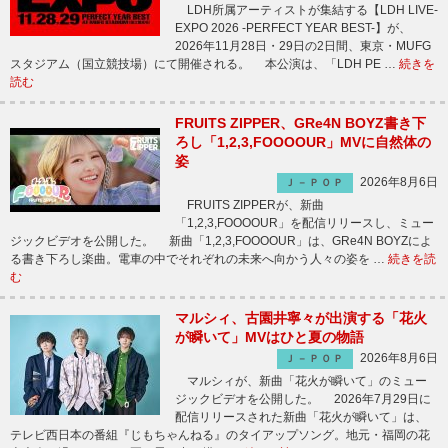
LDH所属アーティストが集結する【LDH LIVE-
EXPO 2026 -PERFECT YEAR BEST-】が、
2026年11月28日・29日の2日間、東京・MUFG
スタジアム（国立競技場）にて開催される。 本公演は、「LDH PE …
続きを
読む
FRUITS ZIPPER、GRe4N BOYZ書き下
ろし「1,2,3,FOOOOUR」MVに自然体の
姿
2026年8月6日
Ｊ－ＰＯＰ
FRUITS ZIPPERが、新曲
「1,2,3,FOOOOUR」を配信リリースし、ミュー
ジックビデオを公開した。 新曲「1,2,3,FOOOOUR」は、GRe4N BOYZによ
る書き下ろし楽曲。電車の中でそれぞれの未来へ向かう人々の姿を …
続きを読
む
マルシィ、古園井寧々が出演する「花火
が瞬いて」MVはひと夏の物語
2026年8月6日
Ｊ－ＰＯＰ
マルシィが、新曲「花火が瞬いて」のミュー
ジックビデオを公開した。 2026年7月29日に
配信リリースされた新曲「花火が瞬いて」は、
テレビ西日本の番組『じもちゃんねる』のタイアップソング。地元・福岡の花