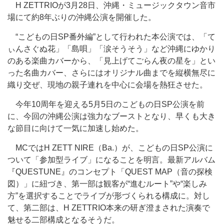
H ZETTRIOが3月28日、沖縄・ミュージックタウン音市
場にて約8年ぶりの沖縄公演を開催した。
“こどもの日SP番外編”として行われた本公演では、「て
ぃんさぐぬ花」「島唄」「涙そうそう」など沖縄にゆかり
のある楽曲カバーから、「見上げてごらん夜の星を」とい
った名曲カバー、さらにはオリジナル曲までを縦横無尽に
織り交ぜ、現地の親子連れを中心に会場を熱狂させた。
今年10周年を迎える5月5日のこどもの日SP公演を前
に、今回の沖縄公演は強力なブーストとなり、早くも大き
な節目に向けて一気に加速し始めた。
MCではH ZETT NIRE（Ba.）が、こどもの日SP公演に
ついて「参加型ライブ」になることを明言。最新アルバム
『QUESTUNE』のコンセプト「QUEST MAP（音の探検
図）」に紐づき、第一部は観客が“進むルート”や“楽しみ
方”を選択することでライブが形づくられる構成に。対し
て、第二部は、H ZETTRIO本来の研ぎ澄まされた演奏で
魅せる二部構成となるそうだ。