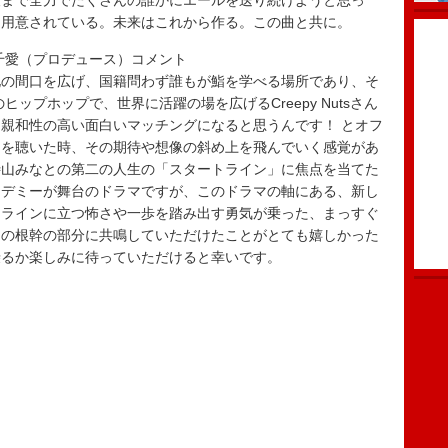
後まで全力でたくさんの誰かにエールを送り続けようと思っ
も用意されている。未来はこれから作る。この曲と共に。
千愛（プロデュース）コメント
化の間口を広げ、国籍問わず誰もが鮨を学べる場所であり、そ
ップホップで、世界に活躍の場を広げるCreepy Nutsさん
親和性の高い面白いマッチングになると思うんです！ とオフ
モを聴いた時、その期待や想像の斜め上を飛んでいく感覚があ
待山みなとの第二の人生の「スタートライン」に焦点を当てた
カデミーが舞台のドラマですが、このドラマの軸にある、新し
トラインに立つ怖さや一歩を踏み出す勇気が乗った、まっすぐ
マの根幹の部分に共鳴していただけたことがとても嬉しかった
乗るか楽しみに待っていただけると幸いです。