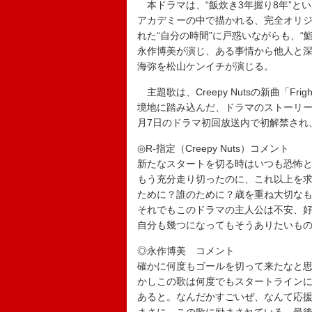
本ドラマは、“飯炊き3年握り8年”と
アカデミーの中で描かれる、完全オリジ
れた“自分の時間”に戸惑いながらも、
永作博美が演じ、ある事情から他人と深
海弥を松山ケンイチが演じる。
主題歌は、Creepy Nutsの新曲「Fri
境地に踏み込んだ、ドラマのストーリー
月7日のドラマ初回放送内で初解禁され
◎R-指定（Creepy Nuts）コメント
新たなスタートを切る時はいつも恐怖
もう充分走り切ったのに、これ以上を
ために？誰のために？歳を重ね大切な
それでもこのドラマの主人公は不安、
自分も幾つになってもそうありたいも
◎永作博美 コメント
確かに何度もゴールを切って来たなと思
かしこの歌は何度でもスタートライン
あると。なんだかすごいぜ、なんて応