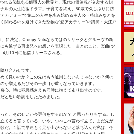
いわれる伝統ある鮨職人の世界と、現代の価値観が交差する鮨
ナルの人生応援ドラマ。子育てを終え、50歳で久しぶりに訪
“鮨アカデミー”で第二の人生を歩み始める主人公・待山みなとを
く関わるのを避けてきた堅物な“鮨アカデミー”の講師・大江戸
ght」に決定。Creepy Nutsならではのリリックとグルーヴの新
にも通ずる再出発への想いを表現した一曲とのこと。楽曲は4
、4月10日に配信リリースされる。
と隣り合わせです。
求めて良いのか？この先はもう通用しないんじゃないか？何の
ものが増えるたびその一歩目が重くなっていきます。
好奇心、時に罪悪感さえも同時に抱えて走り出すのです。
のだと思い歌詞をしたためました。
った。そのせいか今更何をするのか？ と思ったりもする。し
に立てると言っている、いや、つべこべ言わず立て、まだ先が
援歌だ。１話で早速もう足が上がらないと落ち込んだ私は、今