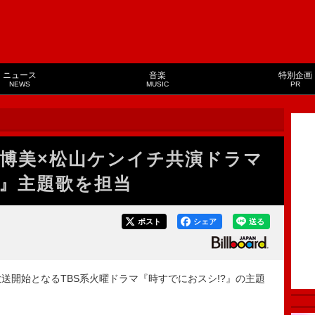
ニュース
音楽
特別企画
NEWS
MUSIC
PR
、永作博美×松山ケンイチ共演ドラマ
?』主題歌を担当
ポスト
シェア
送る
日より放送開始となるTBS系火曜ドラマ『時すでにおスシ!?』の主題