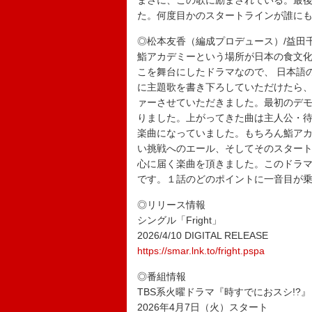
まさに、この歌に励まされている。最
た。何度目かのスタートラインが誰に
◎松本友香（編成プロデュース）/益田
鮨アカデミーという場所が日本の食文
こを舞台にしたドラマなので、 日本語のヒ
に主題歌を書き下ろしていただけたら、
ァーさせていただきました。最初のデ
りました。上がってきた曲は主人公・
楽曲になっていました。もちろん鮨ア
い挑戦へのエール、そしてそのスター
心に届く楽曲を頂きました。このドラ
です。１話のどのポイントに一音目が
◎リリース情報
シングル「Fright」
2026/4/10 DIGITAL RELEASE
https://smar.lnk.to/fright.pspa
◎番組情報
TBS系火曜ドラマ『時すでにおスシ!?』
2026年4月7日（火）スタート