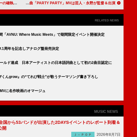
だったと語る
THE BAWDIES、ニューALリード曲「PARTY PARTY」MVは芸人・永野が監督＆出演
RELATED NEWS
空間「AVNU: Where Music Meets」で期間限定イベント開催決定
』リリース1周年を記念しアナログ盤発売決定
IAAゴールド達成 日本アーティストの日本語詞曲として初の2曲目認定に
くんgrow』の“てれび戦士”が歌うテーマソング書き下ろし
」MVに名作映画のオマージュ
MUSIC NEWS
、全国から53バンドが出演した2DAYSイベントのレポート到着＆
公開
2026年8月7日
Ｊ－ＰＯＰ