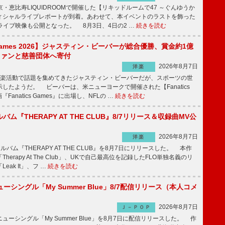
京・恵比寿LIQUIDROOMで開催した【リキッドルームで47 ～ぐんゆうか
ィシャルライブレポートが到着。あわせて、本イベントのラストを飾った
尺ライブ映像も公開となった。 8月3日、4日の2 …
続きを読む
s Games 2026】ジャスティン・ビーバーが総合優勝、賞金約1億
をファンと慈善団体へ寄付
2026年8月7日
洋楽
楽活動で話題を集めてきたジャスティン・ビーバーだが、スポーツの世
したようだ。 ビーバーは、米ニューヨークで開催された【Fanatics
『Fanatics Games』に出場し、NFLの …
続きを読む
ルバム『THERAPY AT THE CLUB』8/7リリース＆収録曲MV公
2026年8月7日
洋楽
ルバム『THERAPY AT THE CLUB』を8月7日にリリースした。 本作
herapy At The Club」、UKで自己最高位を記録したFLO単独名義のリ
eak It」、フ …
続きを読む
ーシングル「My Summer Blue」8/7配信リリース（本人コメ
2026年8月7日
Ｊ－ＰＯＰ
ーシングル「My Summer Blue」を8月7日に配信リリースした。 作