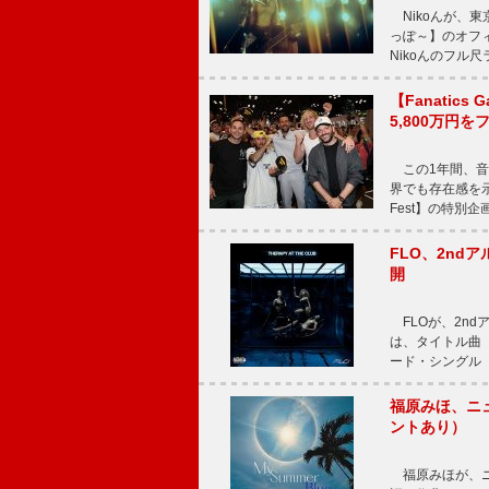
Nikoんが、東
っぽ～】のオフ
Nikoんのフル
【Fanatic
5,800万円
この1年間、音
界でも存在感を示
Fest】の特別企画
FLO、2ndア
開
FLOが、2ndア
は、タイトル曲「T
ード・シングル「L
福原みほ、ニュ
ントあり）
福原みほが、ニュ