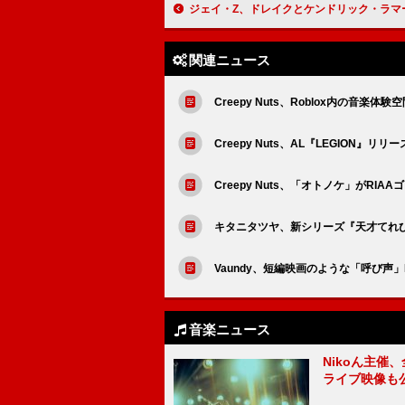
ジェイ・Z、ドレイクとケンドリック・ラマーの確執は“行き過ぎ”
関連ニュース
Creepy Nuts、Roblox内の音楽体験
Creepy Nuts、AL『LEGION
Creepy Nuts、「オトノケ」がR
キタニタツヤ、新シリーズ『天才てれび
Vaundy、短編映画のような「呼び声
音楽ニュース
Nikoん主催
ライブ映像も