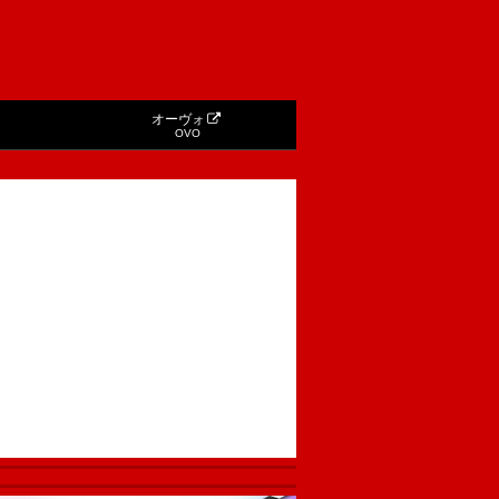
オーヴォ
OVO