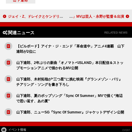
山下達郎
ジェイ・Z、ドレイクとケンドリック・ラマーの確執は“行き過ぎ”だったと語る
THE BAWDIES、ニューALリード曲「PARTY PARTY」MVは芸人・永野が監督＆出演
関連ニュース
RELATED NEWS
【ビルボード】アイナ・ジ・エンド「革命道中」アニメ4連覇 山下
達郎が2位に
山下達郎、2年ぶりの新曲「オノマトペISLAND」本日配信＆ストッ
プモーションアニメで描かれるMV公開
山下達郎、木村拓哉が“三つ星”に挑む映画『グランメゾン・パリ』
チアリング・ソングを書き下ろし
山下達郎、夏のポップソング「Sync Of Summer」MVで描く“海辺
で思い返す、あの夏”
山下達郎、ニューSG『Sync Of Summer』ジャケットデザイン公開