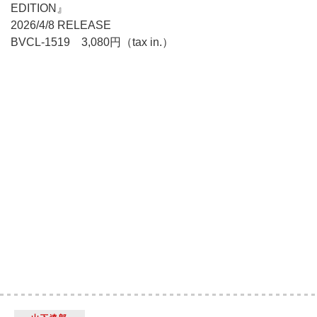
EDITION』
2026/4/8 RELEASE
BVCL-1519 3,080円（tax in.）