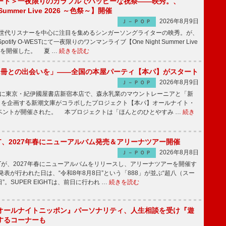
ート＞一夜限りのカラフルでハッピーな祝祭――映秀。、
 Summer Live 2026 ～色祭～】開催
2026年8月9日
Ｊ－ＰＯＰ
同世代リスナーを中心に注目を集めるシンガーソングライターの映秀。が、
otify O-WESTにて一夜限りのワンマンライブ【One Night Summer Live
～】を開催した。 夏 …
続きを読む
1冊との出会いを」――全国の本屋パーティ【本パ】がスタート
2026年8月9日
Ｊ－ＰＯＰ
8日に東京・紀伊國屋書店新宿本店で、森永乳業のマウントレーニアと「新
冊」を企画する新潮文庫がコラボしたプロジェクト【本パ】オールナイト・
ベントが開催された。 本プロジェクトは「ほんとのひとやすみ …
続き
IGHT、2027年春にニューアルバム発売＆アリーナツアー開催
2026年8月8日
Ｊ－ＰＯＰ
GHTが、2027年春にニューアルバムをリリースし、アリーナツアーを開催す
表が行われた日は、“令和8年8月8日”という「888」が並ぶ“超八（スー
。SUPER EIGHTは、前日に行われ …
続きを読む
オールナイトニッポン』パーソナリティ、人生相談を受け『遊
するコーナーも