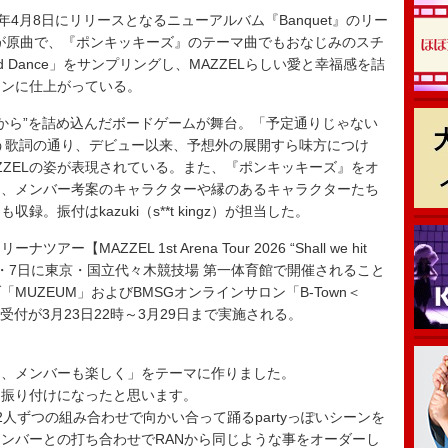
2026年4月8日にリリースとなるニューアルバム『Banquet』のリー
が原曲で、『ポンキッキーズ』のテーマ曲でもおなじみのスチ
nd Dance」をサンプリングし、MAZZELらしい愛と幸福感を詰
ーンに仕上がっている。
これから”を詰め込んだボードゲームが舞台。「予定通りじゃない
う歌詞の通り、デビュー以来、予想外の展開すら味方につけ
ZZELの姿が表現されている。また、『ポンキッキーズ』をオ
め、メンバー考案のキャラクターや縁のあるキャラクターたち
。振付はkazuki（s**t kingz）が担当した。
AZZEL 1st Arena Tour 2026 “Shall we hit
6月6日・7日に東京・国立代々木競技場 第一体育館で開催されること
UZEUM」およびBMSGオンラインサロン「B-Town＜
先行受付が3月23日22時～3月29日まで実施される。
も、メンバーも楽しく」をテーマに作りました。
な振り付けになったと思います。
人ずつの組み合わせで向かい合って踊るpartyっぽいシーンを
ンバーとの打ち合わせでRANから同じような事をオーダーし