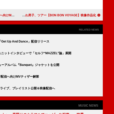
ティザー解禁
なにわ男子、ツアー【BON BON VOYAGE】映像作品化
RELATED NEWS
t Up And Dance」配信リリース
特集、ユニットインタビューで「セルフ“MAZZEL”論」展開
ューアルバム『Banquet』ジャケットを公開
」先行配信へ向けMVティザー解禁
ャルライブ、プレイリスト公開＆映像配信へ
MUSIC NEWS