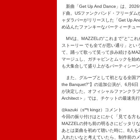
新曲「Get Up And Dance」は、
ド曲。USファンクバンド・フリーダム
ャダラパーがリリースした「Get Up A
め込んたファンキーなパーティーチュ
MVは、MAZZELの“これまで”と“
ストーリー でも全てが思い通り」とい
て、踊って歌って笑って歩み続けるMA
マージュし、ガチャピンとムックを始
も大集合して盛り上がるパーティシーンも収録
また、グループとして初となる全国アリーナツアー【M
the Banquet?”】の追加公演が、
が決定した。オフィシャルファンクラブ「M
Architect＞」では、チケットの最速
◎kazuki（s**t kingz）コメント
今回の振り付けはとにかく「見てる方
MAZZELの持ち前の明るさにピッタリ
あとは楽曲を初めて聴いた時に、8人を2
入れたいなと考えていたら、制作前のメ