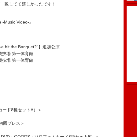
が一致してて嬉しかったです！
 -Music Video-』
l we hit the Banquet?”】追加公演
競技場 第一体育館
競技場 第一体育館
カード8種セットA）＞
※初回プレス＞
（CD＋DVD＋GOODS＋ソロフォトカード8種セットB）＞