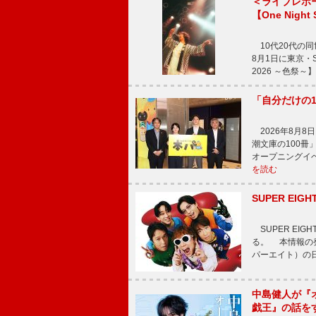
＜ライブレポ
【One Night
10代20代の
8月1日に東京・Sp
2026 ～色祭
「自分だけの
2026年8月
潮文庫の100
オープニングイ
を読む
SUPER E
SUPER EI
る。 本情報の発
パーエイト）の日”
中島健人が『
戯王』の話を