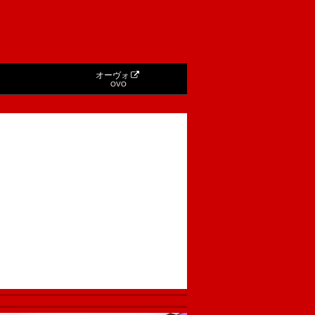
オーヴォ
OVO