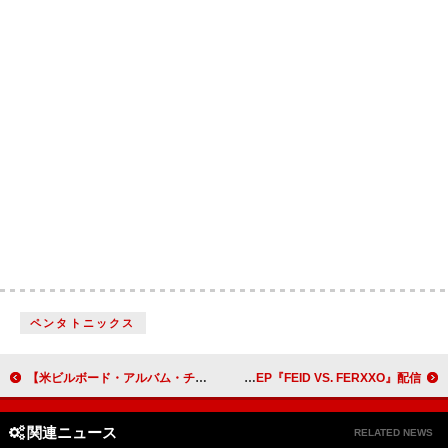
ペンタトニックス
【米ビルボード・アルバム・チャート】ハリー・スタイルズ首位キープ、スタージル・シンプソン新バンド／P1HarmonyがTOP10デビュー
フェイド、千葉雄喜とのコラボ収録の新EP『FEID VS. FERXXO』配信
関連ニュース
RELATED NEWS