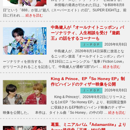
本情報の発表が行われた日は、“令和8年8月8
日”という「888」が並ぶ“超八（スーパーエイト）の日”。SUPER EIGHTは、前
日に行われ …
続きを読む
中島健人が『オールナイトニッポン』パ
ーソナリティ、人生相談を受け『遊戯
王』の話をするコーナーも
2026年8月8日
Ｊ－ＰＯＰ
中島健人が、2026年8月14日深夜に放送とな
るニッポン放送『オールナイトニッポン』のパ
ーソナリティを担当する。 8月19日にニューシングル『鬼事 / Fiction Love』
がリリースされることを記念して、中島健人が通称“1部”のパ …
続きを読む
King & Prince、EP『So Honey EP』制
作ビハインドのティザー映像を公開
2026年8月8日
Ｊ－ＰＯＰ
King & Princeが、2026年9月2日にリリースと
なる1st EP『So Honey EP』より、初回限定盤B
に収録されるEP制作ビハインド映像のティザー
映像を公開した。 本作は、タイトル曲「So Honey」の中の印 …
続きを読む
葛葉、ミニアルバム『Adamantite』より