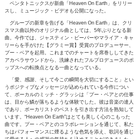
ペンタトニックスが新曲「Heaven On Earth」をリリー
スし、ミュージック・ビデオも公開になった。
グループの新章を告げる「Heaven On Earth」は、クリ
スマス曲以外のオリジナル曲としては、5年ぶりとなる新
曲。今作では、ジャスティン・ビーバーやマライア・キャ
リーらを手がけた【グラミー賞】受賞のプロデューサー、
プー・ベアを起用。これまでのチャートを席巻ししてきた
アカペラサウンドから、洗練されたフルプロデュースのポ
ップスへの転換点となる一曲となっている。
「愛、感謝、そして今この瞬間を大切にすること」とい
うポジティブなメッセージが込められている今作につい
て、ボーカルのミッチ・グラッシは「プー・ベアとの仕事
は、目から鱗が落ちるような体験でした。彼は音楽の達人
であり、ボーカリストのベストを引き出す方法を熟知して
います。“Heaven On Earth”はとても美しく心のこもった
曲です。プー・ベアとのコラボレーションを通じて、私た
ちはパフォーマンスに煙るような色気を添え、歌詞を通じ