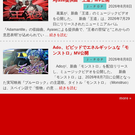
Ayase提供曲「王道」MV公開
2026年8月8日
Ｊ－ＰＯＰ
葛葉が、新曲「王道」のミュージックビデオ
を公開した。 新曲「王道」は、2026年7月29
日にリリースされたニューミニアルバム
『Adamantite』の収録曲。Ayaseによる提供曲で、“王者の苦悩”と“これからの
意思表明”が込められてい …
続きを読む
Ado、ビビッドでエネルギッシュな「モ
ンストロ」MV公開
2026年8月8日
Ｊ－ＰＯＰ
Adoが、新曲「モンストロ」を配信リリース
し、ミュージックビデオを公開した。 新曲
「モンストロ」は、2026年8月7日に公開となっ
た実写映画『ブルーロック』の主題歌。タイトル「モンストロ」（Monstruo）
は、スペイン語で「怪物」の意 …
続きを読む
more »