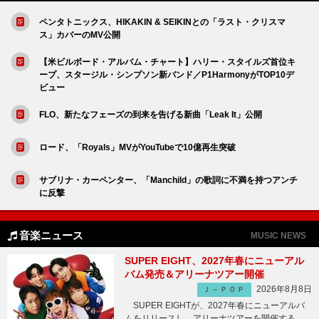
ペンタトニックス、HIKAKIN & SEIKINとの「ラスト・クリスマ
ス」カバーのMV公開
【米ビルボード・アルバム・チャート】ハリー・スタイルズ首位キ
ープ、スタージル・シンプソン新バンド／P1HarmonyがTOP10デ
ビュー
FLO、新たなフェーズの到来を告げる新曲「Leak It」公開
ロード、「Royals」MVがYouTubeで10億再生突破
サブリナ・カーペンター、「Manchild」の歌詞に不満を持つアンチ
に反撃
音楽ニュース
MUSIC NEWS
SUPER EIGHT、2027年春にニューアル
バム発売＆アリーナツアー開催
2026年8月8日
Ｊ－ＰＯＰ
SUPER EIGHTが、2027年春にニューアルバ
ムをリリースし、アリーナツアーを開催する。