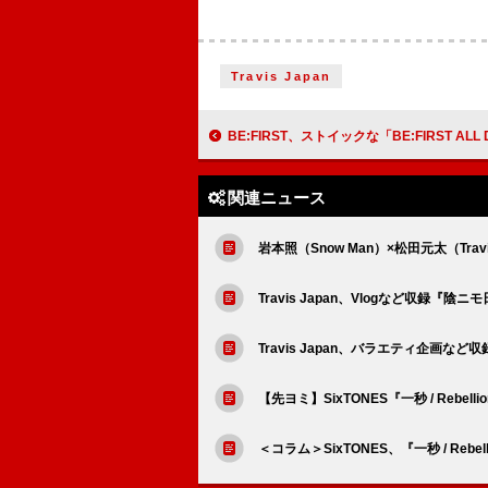
Travis Japan
BE:FIRST、ストイックな「BE:FIRST ALL DAY」ダンスプラクティス映像＆MV
関連ニュース
岩本照（Snow Man）×松田元太（Tra
Travis Japan、Vlogなど収録
Travis Japan、バラエティ企画
【先ヨミ】SixTONES『一秒 / Rebe
＜コラム＞SixTONES、『一秒 / Re