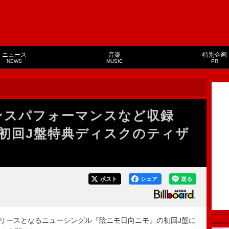
ニュース
音楽
特別企画
NEWS
MUSIC
PR
n、ダンスパフォーマンスなど収録
初回J盤特典ディスクのティザ
ポスト
シェア
送る
15日にリリースとなるニューシングル『陰ニモ日向ニモ』の初回J盤に