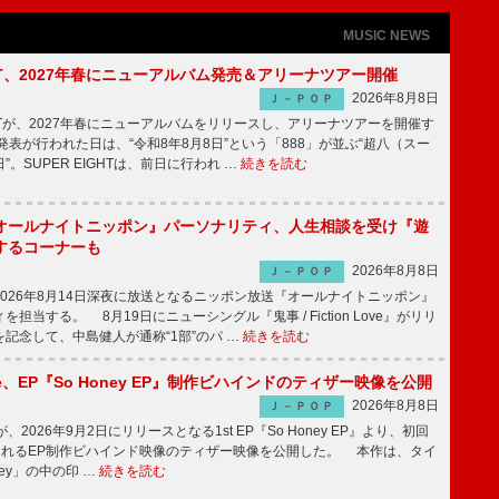
MUSIC NEWS
IGHT、2027年春にニューアルバム発売＆アリーナツアー開催
2026年8月8日
Ｊ－ＰＯＰ
GHTが、2027年春にニューアルバムをリリースし、アリーナツアーを開催す
表が行われた日は、“令和8年8月8日”という「888」が並ぶ“超八（スー
。SUPER EIGHTは、前日に行われ …
続きを読む
オールナイトニッポン』パーソナリティ、人生相談を受け『遊
するコーナーも
2026年8月8日
Ｊ－ＰＯＰ
026年8月14日深夜に放送となるニッポン放送『オールナイトニッポン』
担当する。 8月19日にニューシングル『鬼事 / Fiction Love』がリリ
記念して、中島健人が通称“1部”のパ …
続きを読む
rince、EP『So Honey EP』制作ビハインドのティザー映像を公開
2026年8月8日
Ｊ－ＰＯＰ
nceが、2026年9月2日にリリースとなる1st EP『So Honey EP』より、初回
されるEP制作ビハインド映像のティザー映像を公開した。 本作は、タイ
ney」の中の印 …
続きを読む