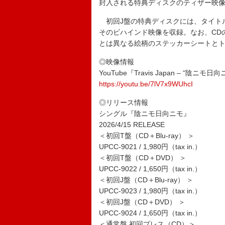
封入される特典ディスクのティザー映
初回J盤の特典ディスクには、タイト
そのビハインド映像を収録。なお、CD
とは異なる絵柄のステッカーシートとト
◎映像情報
YouTube『Travis Japan – “陰ニモ日向ニモ“ L
https://youtu.be/7lV7x9WUhcI
◎リリース情報
シングル『陰ニモ日向ニモ』
2026/4/15 RELEASE
＜初回T盤（CD＋Blu-ray） ＞
UPCC-9021 / 1,980円（tax in.）
＜初回T盤（CD＋DVD） ＞
UPCC-9022 / 1,650円（tax in.）
＜初回J盤（CD＋Blu-ray） ＞
UPCC-9023 / 1,980円（tax in.）
＜初回J盤（CD＋DVD） ＞
UPCC-9024 / 1,650円（tax in.）
＜通常盤 初回プレス（CD）＞