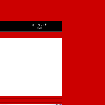
オーヴォ
OVO