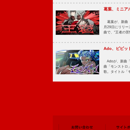
葛葉、ミニアル
葛葉が、新曲「
月29日にリリース
曲で、“王者の苦
Ado、ビビ
Adoが、新曲
曲「モンストロ」
歌。タイトル「モ