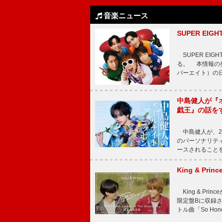
音楽ニュース
SUPER E
SUPER EI
る。 本情報の発
パーエイト）の日”
中島健人が『
戯王』の話を
中島健人が、2
のパーソナリティを
ースされることを
King & P
King & Pri
限定盤Bに収録
トル曲「So Ho