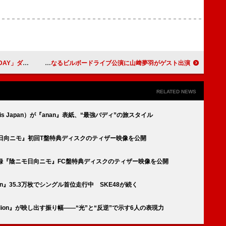
ビハインド映像を公開
武藤彩未、3年ぶりとなるビルボードライブ公演に山﨑夢羽がゲスト出演
RELATED NEWS
vis Japan）が『anan』表紙、“最強バディ”の旅スタイル
『陰ニモ日向ニモ』初回T盤特典ディスクのティザー映像を公開
など収録『陰ニモ日向ニモ』FC盤特典ディスクのティザー映像を公開
llion』35.3万枚でシングル首位走行中 SKE48が続く
bellion』が映し出す振り幅――“光”と“反逆”で示す6人の表現力