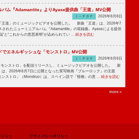
バム『Adamantite』よりAyase提供曲「王道」MV公開
2026年8月8日
Ｊ－ＰＯＰ
王道」のミュージックビデオを公開した。 新曲「王道」は、2026年7
されたニューミニアルバム『Adamantite』の収録曲。Ayaseによる提供
悩”と“これからの意思表明”が込められてい …
続きを読む
ッドでエネルギッシュな「モンストロ」MV公開
2026年8月8日
Ｊ－ＰＯＰ
「モンストロ」を配信リリースし、ミュージックビデオを公開した。 新
は、2026年8月7日に公開となった実写映画『ブルーロック』の主題
ンストロ」（Monstruo）は、スペイン語で「怪物」の意 …
続きを読む
more »