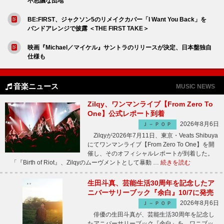
不思議な団地
BE:FIRST、ジャクソン5のリメイクカバー「I Want You Back」を
バンドアレンジで披露 ＜THE FIRST TAKE＞
映画『Michael／マイケル』サントラのリリースが決定、日本盤独自
仕様も
音楽ニュース
MUSIC NEWS
Zilqy、ワンマンライブ【From Zero To
One】公式レポート到着
2026年8月6日
Ｊ－ＰＯＰ
Zilqyが2026年7月11日、東京・Veats Shibuya
にてワンマンライブ【From Zero To One】を開
催し、そのオフィシャルレポートが到着した。
「『Birth of Riot』、Zilqyのムーヴメントとして暴動 …
続きを読む
生田斗真、芸能生活30周年を記念したア
ニバーサリーブック『余白』10/7に発売
2026年8月6日
Ｊ－ＰＯＰ
俳優の生田斗真が、芸能生活30周年を記念し
たアニバーサリーブック『余白』を、ワニブッ