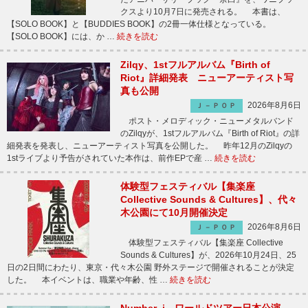
クスより10月7日に発売される。 本書は、
【SOLO BOOK】と【BUDDIES BOOK】の2冊一体仕様となっている。
【SOLO BOOK】には、か …
続きを読む
Zilqy、1stフルアルバム『Birth of
Riot』詳細発表 ニューアーティスト写
真も公開
2026年8月6日
Ｊ－ＰＯＰ
ポスト・メロディック・ニューメタルバンド
のZilqyが、1stフルアルバム『Birth of Riot』の詳
細発表を発表し、ニューアーティスト写真を公開した。 昨年12月のZilqyの
1stライブより予告がされていた本作は、前作EPで産 …
続きを読む
体験型フェスティバル【集楽座
Collective Sounds & Cultures】、代々
木公園にて10月開催決定
2026年8月6日
Ｊ－ＰＯＰ
体験型フェスティバル【集楽座 Collective
Sounds & Cultures】が、2026年10月24日、25
日の2日間にわたり、東京・代々木公園 野外ステージで開催されることが決定
した。 本イベントは、職業や年齢、性 …
続きを読む