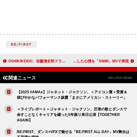
BE:FIRST
OSHIKIKEIGO、加藤清史郎ドラマ『君が死刑になる前に』主題歌に決定
BTSが船を導く、新たな旅立ちを前にした心情を「SWIM」MVで表現
関連ニュース
RELATED NEWS
【2025 #AMAs】ジャネット・ジャクソン、＜アイコン賞＞受賞＆
煌びやかなパフォーマンス披露「まさにアメリカン・ストーリー」
＜ライブレポート＞ジャネット・ジャクソン、圧巻の歌とダンスで
余すことなくキャリアを綴った5年振り来日公演【TOGETHER
AGAIN】
BE:FIRST、ダンス×VFXで魅せる「BE:FIRST ALL DAY」MV舞台は