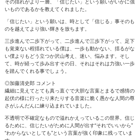
その揺れがより一層、「信じたい」という願いがいかに強
いものであるかを教えてくれました。
「信じたい」という願いは、時として「信じる」事そのも
のを越えてより強い輝きを放ちます。
三歩進んで二歩下がって、二歩進んで三歩下がって、足下
も覚束ない程揺れている僕は、一歩も動かない、揺るがな
い僕よりもどう立つか沢山考え、迷い、悩みます。そし
て、時が経って歩み出すその日、それはそれは力強い一歩
を踏んでくれる事でしょう。
◎加藤清史郎 コメント
繊細に見えてとても真っ直ぐで大胆な言葉とまるで感情の
起伏の様に行ったり来たりする音楽に脆く愚かな人間の尊
さがふんだんに練り込まれていました。
不透明で不確定なもので溢れかえっているこの世界。信じ
るために、信じたいがために人間が出す“それでいいから”
“わからないとしても”という言葉が強く印象に残っていま