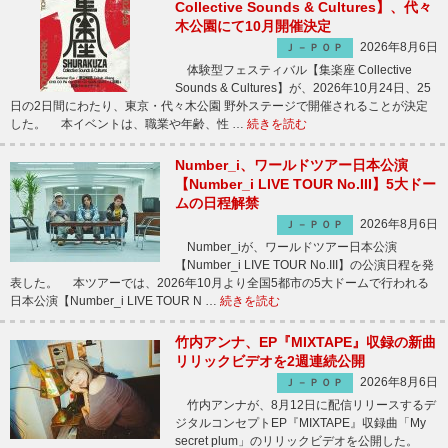
Collective Sounds & Cultures】、代々
木公園にて10月開催決定
2026年8月6日
Ｊ－ＰＯＰ
体験型フェスティバル【集楽座 Collective
Sounds & Cultures】が、2026年10月24日、25
日の2日間にわたり、東京・代々木公園 野外ステージで開催されることが決定
した。 本イベントは、職業や年齢、性 …
続きを読む
Number_i、ワールドツアー日本公演
【Number_i LIVE TOUR No.III】5大ドー
ムの日程解禁
2026年8月6日
Ｊ－ＰＯＰ
Number_iが、ワールドツアー日本公演
【Number_i LIVE TOUR No.III】の公演日程を発
表した。 本ツアーでは、2026年10月より全国5都市の5大ドームで行われる
日本公演【Number_i LIVE TOUR N …
続きを読む
竹内アンナ、EP『MIXTAPE』収録の新曲
リリックビデオを2週連続公開
2026年8月6日
Ｊ－ＰＯＰ
竹内アンナが、8月12日に配信リリースするデ
ジタルコンセプトEP『MIXTAPE』収録曲「My
secret plum」のリリックビデオを公開した。