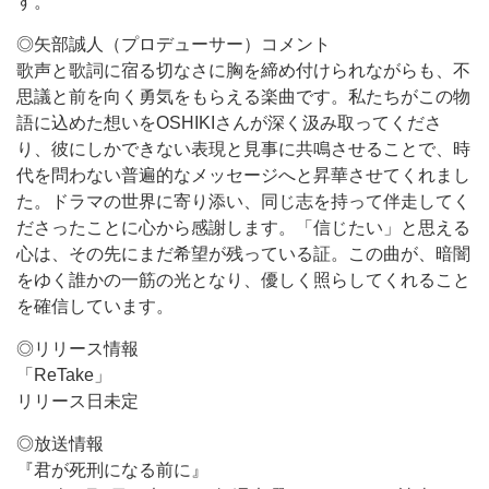
す。
◎矢部誠人（プロデューサー）コメント
歌声と歌詞に宿る切なさに胸を締め付けられながらも、不
思議と前を向く勇気をもらえる楽曲です。私たちがこの物
語に込めた想いをOSHIKIさんが深く汲み取ってくださ
り、彼にしかできない表現と見事に共鳴させることで、時
代を問わない普遍的なメッセージへと昇華させてくれまし
た。ドラマの世界に寄り添い、同じ志を持って伴走してく
ださったことに心から感謝します。「信じたい」と思える
心は、その先にまだ希望が残っている証。この曲が、暗闇
をゆく誰かの一筋の光となり、優しく照らしてくれること
を確信しています。
◎リリース情報
「ReTake」
リリース日未定
◎放送情報
『君が死刑になる前に』