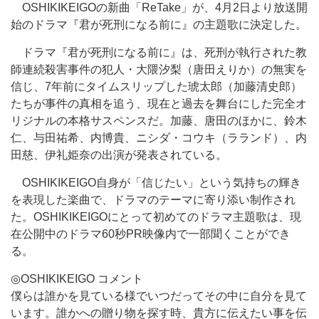
OSHIKIKEIGOの新曲「ReTake」が、4月2日より放送開
始のドラマ『君が死刑になる前に』の主題歌に決定した。
ドラマ『君が死刑になる前に』は、死刑が執行された教
師連続殺害事件の犯人・大隈汐梨（唐田えりか）の無実を
信じ、7年前にタイムスリップした琥太郎（加藤清史郎）
たちが事件の真相を追う、現在と過去を舞台にした完全オ
リジナルの本格サスペンスだ。加藤、唐田のほかに、鈴木
仁、与田祐希、内博貴、ニシダ・コウキ（ラランド）、内
田慈、伊礼姫奈の出演が発表されている。
OSHIKIKEIGO自身が「信じたい」という気持ちの輝き
を表現した楽曲で、ドラマのテーマに寄り添い制作され
た。OSHIKIKEIGOにとって初めてのドラマ主題歌は、現
在公開中のドラマ60秒PR映像内で一部聞くことができ
る。
◎OSHIKIKEIGO コメント
僕らは誰かを見ている様でいつだってその中に自分を見て
います。誰かへの贈り物を探す時、貴方に伝えたい事を伝