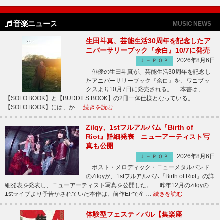
音楽ニュース
MUSIC NEWS
生田斗真、芸能生活30周年を記念したア
ニバーサリーブック『余白』10/7に発売
2026年8月6日
Ｊ－ＰＯＰ
俳優の生田斗真が、芸能生活30周年を記念し
たアニバーサリーブック『余白』を、ワニブッ
クスより10月7日に発売される。 本書は、
【SOLO BOOK】と【BUDDIES BOOK】の2冊一体仕様となっている。
【SOLO BOOK】には、か …
続きを読む
Zilqy、1stフルアルバム『Birth of
Riot』詳細発表 ニューアーティスト写
真も公開
2026年8月6日
Ｊ－ＰＯＰ
ポスト・メロディック・ニューメタルバンド
のZilqyが、1stフルアルバム『Birth of Riot』の詳
細発表を発表し、ニューアーティスト写真を公開した。 昨年12月のZilqyの
1stライブより予告がされていた本作は、前作EPで産 …
続きを読む
体験型フェスティバル【集楽座