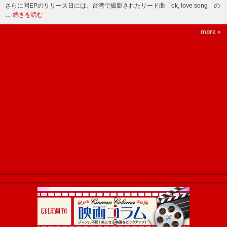
さらに同EPのリリース日には、台湾で撮影されたリード曲「ok, love song」の
…
続きを読む
more »