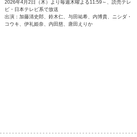
2026年4月2日（木）より毎週木曜よる11:59～、読売テレ
ビ・日本テレビ系で放送
出演：加藤清史郎、鈴木仁、与田祐希、内博貴、ニシダ・
コウキ、伊礼姫奈、内田慈、唐田えりか