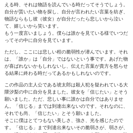
える時、それは物語を読んでいる時だってそうでしょう。
自分が貰いたい物を探し、自分が言われたい言葉を紡ぎ、
物語ならもし彼（彼女）が自分だったら悲しいから泣い
て、嬉しいから笑います。
もう一度言いましょう。僕らは誰かを見ている様でいつだ
ってその中に自分を見ています。
ただし、ここには悲しい程の脆弱性が潜んでいます。それ
は、「誰か」は「自分」ではないという事です。あげた物
が喜ばれないかもしれないし、伝えた言葉が貴方を怒らせ
る結果に終わる時だってあるかもしれないのです。
この作品の主人公である琥太郎は殺人犯を疑われている大
隈汐梨の中に自分を見ました。彼女を「信じたい」とそう
願いました。ただ、悲しい事に誰かは自分ではありませ
ん。「信じる」までは到達出来ないのです。それなのに、
それでも尚、「信じたい」とそう願いました。
そこに僕はとてつもない美しさ、強さ、光を感じたので
す。「信じる」まで到達出来ないその脆弱さが、弱さが、