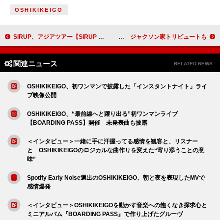
OSHIKIKEIGO
SIRUP、アジアツアー【SIRUP ASIA TOUR 2026 “TURN THE PAGE IN ASIA”】開催決定
BE:FIRST、ジャネット・ジャクソン横浜公演にゲスト出演決定 ジャクソン家トリビュートも
関連ニュース
RELATED NEWS
OSHIKIKEIGO、初ワンマンで披露した「インスタントナイト」ライ
ブ映像公開
OSHIKIKEIGO、“最前線へと躍り出る”初ワンマンライブ
【BOARDING PASS】開催 未発表曲も披露
＜インタビュー＞一緒に手に汗握ってる感情を観客と、リスナー
と OSHIKIKEIGOのロジカルな曲作りを変えた“寄り添うことの意
味”
Spotify Early Noise選出のOSHIKIKEIGO、朝と夜を表現したMVで
感情爆発
＜インタビュー＞OSHIKIKEIGOを動かす音楽への飽くなき探求心と
ミニアルバム『BOARDING PASS』で作り上げたグルーヴ