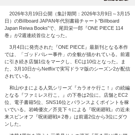
2026年3月19日公開（集計期間：2026年3月9日～3月15
日）のBillboard JAPAN年代別書籍チャート“Billboard
Japan Reiwa Books”で、尾田栄一郎『ONE PIECE 114
巻』が2週連続首位となった。
3月4日に発売された『ONE PIECE』最新刊となる本作
では、「ゴッドバレー事件」の全貌が描かれている。前週
に引き続き店舗1位をマークし、ECは10位となった。ま
た、3月10日からNetflixで実写ドラマ版のシーズン2が配信
されている。
和山やまによる人気シリーズ『カラオケ行こ！』の続編
となる『ファミレス行こ。』の下巻は2位に。店舗とEC2
位、電子書籍5位、SNS16位とバランスよくポイントを稼
いでいる。岩崎優次／芥見下々による『呪術廻戦』の近未
来スピンオフ『呪術廻戦≡ 2巻』は前週2位から3位にダウ
ンした。