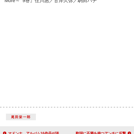
More～ 9巻
』住川惠／甘岸久弥／駒田ハチ
尾田栄一郎
マドンナ、アルバム16作品が洋楽名盤シリーズ第13弾として5/27発売
サブリナ・カーペンター、「Manchild」の歌詞に不満を持つアンチに反撃