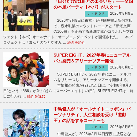
「自分だけの1冊との出会いを」――全国
の本屋パーティ【本パ】がスタート
2026年8月9日
Ｊ－ＰＯＰ
2026年8月8日に東京・紀伊國屋書店新宿本店
で、森永乳業のマウントレーニアと「新潮文庫
の100冊」を企画する新潮文庫がコラボしたプロ
ジェクト【本パ】オールナイト・オープニングイベントが開催された。 本プ
ロジェクトは「ほんとのひとやすみ …
続きを読む
SUPER EIGHT、2027年春にニューアル
バム発売＆アリーナツアー開催
2026年8月8日
Ｊ－ＰＯＰ
SUPER EIGHTが、2027年春にニューアルバ
ムをリリースし、アリーナツアーを開催する。
本情報の発表が行われた日は、“令和8年8月8
日”という「888」が並ぶ“超八（スーパーエイト）の日”。SUPER EIGHTは、前
日に行われ …
続きを読む
中島健人が『オールナイトニッポン』パ
ーソナリティ、人生相談を受け『遊戯
王』の話をするコーナーも
2026年8月8日
Ｊ－ＰＯＰ
中島健人が、2026年8月14日深夜に放送とな