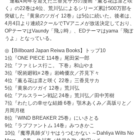
連載4周年を迎えた三香見サカの漫画『薫る花は凛と咲
く』の22巻は4位、荒川弘によるシリーズ累計500万部を
突破した『黄泉のツガイ 12巻』は5位に続いた。後者は、
4月4日より連続2クールでTVアニメが放送決定しており、
OPテーマはVaundy「飛ぶ時」、EDテーマはyama「飛ぼ
うよ」となっている。
◎【Billboard Japan Reiwa Books】トップ10
1位『ONE PIECE 114巻』尾田栄一郎
2位『ファミレス行こ。 下巻』和山やま
3位『呪術廻戦≡ 2巻』岩崎優次／芥見下々
4位『薫る花は凛と咲く 22巻』三香見サカ
5位『黄泉のツガイ 12巻』荒川弘
6位『アルスラーン戦記 24巻』荒川弘／田中芳樹
7位『わたしの幸せな結婚 6巻』顎木あくみ／高坂りと／
月岡月穂
8位『WIND BREAKER 25巻』にいさとる
9位『ラブファントム 14巻』みつきかこ
10位『
魔導具師ダリヤはうつむかない ～Dahliya Wilts No