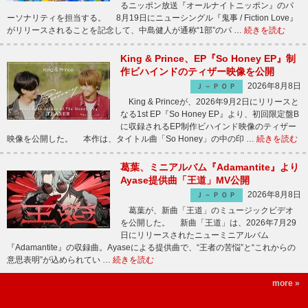
るニッポン放送『オールナイトニッポン』のパ
ーソナリティを担当する。 8月19日にニューシングル『鬼事 / Fiction Love』
がリリースされることを記念して、中島健人が通称“1部”のパ …
続きを読む
King & Prince、EP『So Honey EP』制
作ビハインドのティザー映像を公開
2026年8月8日
Ｊ－ＰＯＰ
King & Princeが、2026年9月2日にリリースと
なる1st EP『So Honey EP』より、初回限定盤B
に収録されるEP制作ビハインド映像のティザー
映像を公開した。 本作は、タイトル曲「So Honey」の中の印 …
続きを読む
葛葉、ミニアルバム『Adamantite』より
Ayase提供曲「王道」MV公開
2026年8月8日
Ｊ－ＰＯＰ
葛葉が、新曲「王道」のミュージックビデオ
を公開した。 新曲「王道」は、2026年7月29
日にリリースされたニューミニアルバム
『Adamantite』の収録曲。Ayaseによる提供曲で、“王者の苦悩”と“これからの
意思表明”が込められてい …
続きを読む
more »