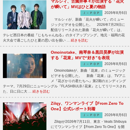
マルシィ、古園井寧々が出演する「花火
が瞬いて」MVはひと夏の物語
2026年8月6日
Ｊ－ＰＯＰ
マルシィが、新曲「花火が瞬いて」のミュー
ジックビデオを公開した。 2026年7月29日に
配信リリースされた新曲「花火が瞬いて」は、
テレビ西日本の番組『じもちゃんねる』のタイアップソング。地元・福岡の花
火大会で過ごしたひと夏の思い出を描い …
続きを読む
Omoinotake、南琴奈＆黒田昊夢が出演
する「花束」MVで“好き”を表現
2026年8月6日
Ｊ－ＰＯＰ
Omoinotakeが、新曲「花束」のミュージック
ビデオを公開した。 新曲「花束」は、TVアニ
メ『花ざかりの君たちへ』第2期のエンディング
テーマ。7月29日にニューシングル『FLASHBULB / 花束』としてリリースされ
た、日に日に大 …
続きを読む
Zilqy、ワンマンライブ【From Zero To
One】公式レポート到着
2026年8月6日
Ｊ－ＰＯＰ
Zilqyが2026年7月11日、東京・Veats Shibuya
にてワンマンライブ【From Zero To One】を開