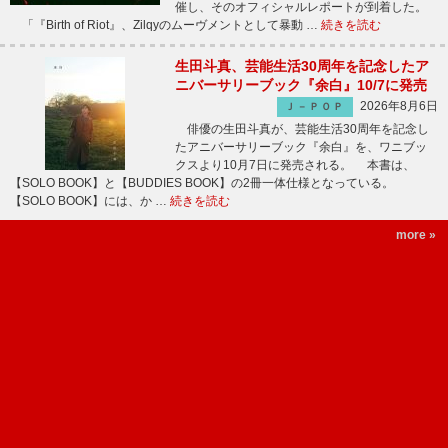
催し、そのオフィシャルレポートが到着した。
「『Birth of Riot』、Zilqyのムーヴメントとして暴動 …
続きを読む
生田斗真、芸能生活30周年を記念したア
ニバーサリーブック『余白』10/7に発売
2026年8月6日
Ｊ－ＰＯＰ
俳優の生田斗真が、芸能生活30周年を記念し
たアニバーサリーブック『余白』を、ワニブッ
クスより10月7日に発売される。 本書は、
【SOLO BOOK】と【BUDDIES BOOK】の2冊一体仕様となっている。
【SOLO BOOK】には、か …
続きを読む
more »