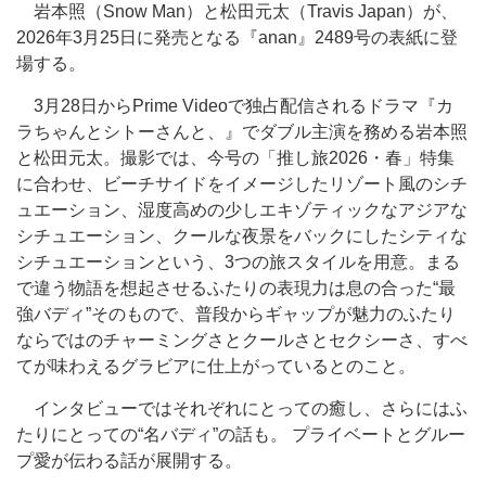
岩本照（Snow Man）と松田元太（Travis Japan）が、
2026年3月25日に発売となる『anan』2489号の表紙に登
場する。
3月28日からPrime Videoで独占配信されるドラマ『カ
ラちゃんとシトーさんと、』でダブル主演を務める岩本照
と松田元太。撮影では、今号の「推し旅2026・春」特集
に合わせ、ビーチサイドをイメージしたリゾート風のシチ
ュエーション、湿度高めの少しエキゾティックなアジアな
シチュエーション、クールな夜景をバックにしたシティな
シチュエーションという、3つの旅スタイルを用意。まる
で違う物語を想起させるふたりの表現力は息の合った“最
強バディ”そのもので、普段からギャップが魅力のふたり
ならではのチャーミングさとクールさとセクシーさ、すべ
てが味わえるグラビアに仕上がっているとのこと。
インタビューではそれぞれにとっての癒し、さらにはふ
たりにとっての“名バディ”の話も。 プライベートとグルー
プ愛が伝わる話が展開する。