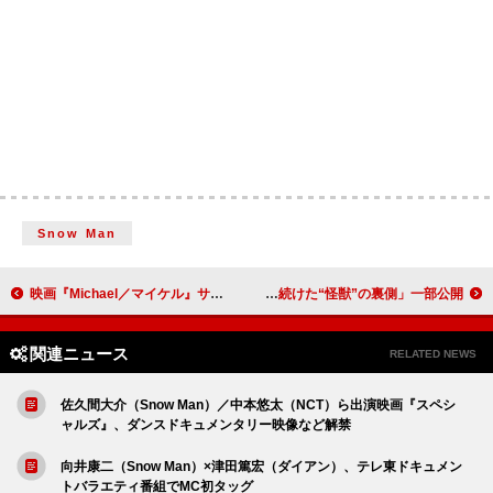
Snow Man
映画『Michael／マイケル』サントラのリリースが決定、日本盤独自仕様も
サカナクション、ドキュメンタリー映像「レコード会社スタッフが撮影し続けた“怪獣”の裏側」一部公開
関連ニュース
RELATED NEWS
佐久間大介（Snow Man）／中本悠太（NCT）ら出演映画『スペシ
ャルズ』、ダンスドキュメンタリー映像など解禁
向井康二（Snow Man）×津田篤宏（ダイアン）、テレ東ドキュメン
トバラエティ番組でMC初タッグ