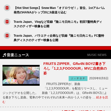
【Hot Shot Songs】Snow Man「オドロウゼ！」首位、1stアルバム
発売のHANAがトップ20に6曲送り込む
Travis Japan、Vlogなど収録『陰ニモ日向ニモ』初回T盤特典ディ
スクのティザー映像を公開
Travis Japan、バラエティ企画など収録『陰ニモ日向ニモ』FC盤特
典ディスクのティザー映像を公開
音楽ニュース
MUSIC NEWS
FRUITS ZIPPER、GRe4N BOYZ書き下
ろし「1,2,3,FOOOOUR」MVに自然体の
姿
2026年8月6日
Ｊ－ＰＯＰ
FRUITS ZIPPERが、新曲
「1,2,3,FOOOOUR」を配信リリースし、ミュー
ジックビデオを公開した。 新曲「1,2,3,FOOOOUR」は、GRe4N BOYZによ
る書き下ろし楽曲。電車の中でそれぞれの未来へ向かう人々の姿を …
続きを読
む