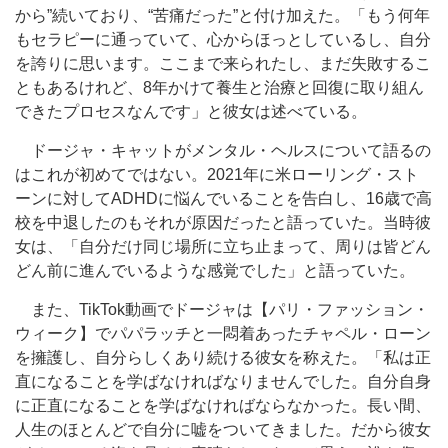
から”続いており、“苦痛だった”と付け加えた。「もう何年
もセラピーに通っていて、心からほっとしているし、自分
を誇りに思います。ここまで来られたし、まだ失敗するこ
ともあるけれど、8年かけて養生と治療と回復に取り組ん
できたプロセスなんです」と彼女は述べている。
ドージャ・キャットがメンタル・ヘルスについて語るの
はこれが初めてではない。2021年に米ローリング・スト
ーンに対してADHDに悩んでいることを告白し、16歳で高
校を中退したのもそれが原因だったと語っていた。当時彼
女は、「自分だけ同じ場所に立ち止まって、周りは皆どん
どん前に進んでいるような感覚でした」と語っていた。
また、TikTok動画でドージャは【パリ・ファッション・
ウィーク】でパパラッチと一悶着あったチャペル・ローン
を擁護し、自分らしくあり続ける彼女を称えた。「私は正
直になることを学ばなければなりませんでした。自分自身
に正直になることを学ばなければならなかった。長い間、
人生のほとんどで自分に嘘をついてきました。だから彼女