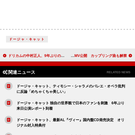
ドージャ・キャット
ドリカムの中村正人、9年ぶりのアルバム・リリースを記念しJ-WAVEの特別番組でナビゲーターに
私立恵比寿中学、16thシングル表題曲「えび▽バディLOVE」先行配信開始＆MV公開 カップリング曲も解禁
関連ニュース
RELATED NEWS
ドージャ・キャット、ティモシー・シャラメのバレエ・オペラ批判
に反論「めちゃくちゃ美しい」
ドージャ・キャット 独自の世界観で日本のファンを刺激 6年ぶり
来日公演レポート到着
ドージャ・キャット、最新AL『ヴィー』国内盤CD発売決定 オリ
ジナル封入特典付