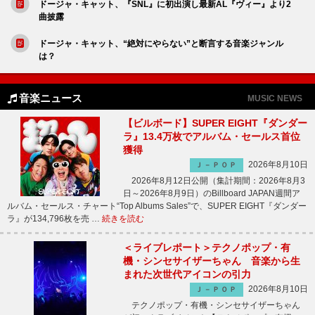
ドージャ・キャット、『SNL』に初出演し最新AL『ヴィー』より2
曲披露
ドージャ・キャット、“絶対にやらない”と断言する音楽ジャンル
は？
音楽ニュース
MUSIC NEWS
【ビルボード】SUPER EIGHT『ダンダー
ラ』13.4万枚でアルバム・セールス首位
獲得
2026年8月10日
Ｊ－ＰＯＰ
2026年8月12日公開（集計期間：2026年8月3
日～2026年8月9日）のBillboard JAPAN週間ア
ルバム・セールス・チャート“Top Albums Sales”で、SUPER EIGHT『ダンダー
ラ』が134,796枚を売 …
続きを読む
＜ライブレポート＞テクノポップ・有
機・シンセサイザーちゃん 音楽から生
まれた次世代アイコンの引力
2026年8月10日
Ｊ－ＰＯＰ
テクノポップ・有機・シンセサイザーちゃん