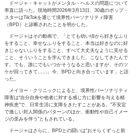
ドージャ・キャットがメンタル・ヘルスの問題について
率直に語った。現地時間2026年3月13日、30歳のポップ・
スターはTikTokを通じて境界性パーソナリティ障害
（BPD）と診断されたことを明かした。
ドージャはその動画で、「とても幼い頃から好きなふり
をすること、幸せなふりをすること、本当は好きなのに好
きじゃないふりをすること、すべて大丈夫なように見せる
こと、そういうことを学んできました。こなしてきたんで
す。でも、誰にでもいつかそうなると思いますが、そのツ
ケが回ってきて……。今、BPDと向き合っています」と語
った。
メイヨー・クリニックによると、境界性パーソナリティ
障害は“自分自身や他者に対する感じ方に影響を与える精
神疾患”で、日常生活に支障をきたすことがある。”不安定
で激しい対人関係のパターンのほか、衝動性や自己イメー
ジの歪みを伴う”ともされている。
ドージャはさらに、BPDとの闘いは“おそらくずっと前