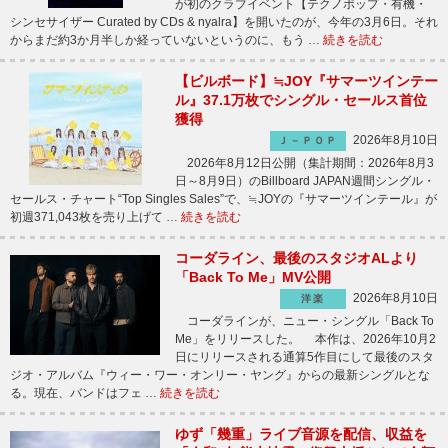
が初のクラブイベント【テクノポップ・有機・
シンセサイザー Curated by CDs & nyalra】を開いたのが、今年の3月6日。それ
からまだ約3か月半しか経っていないというのに、もう …
続きを読む
【ビルボード】≒JOY『サマーツインテー
ル』37.1万枚でシングル・セールス首位
獲得
2026年8月10日
Ｊ－ＰＯＰ
2026年8月12日公開（集計期間：2026年8月3
日～8月9日）のBillboard JAPAN週間シングル・
セールス・チャート“Top Singles Sales”で、≒JOYの『サマーツインテール』が
初週371,043枚を売り上げて …
続きを読む
コーダライン、最後のスタジオALより
「Back To Me」MV公開
2026年8月10日
洋楽
コーダラインが、ニュー・シングル「Back To
Me」をリリースした。 本作は、2026年10月2
日にリリースされる通算5作目にして最後のスタ
ジオ・アルバム『ウィー・ワー・オンリー・ヤング』からの最新シングルとな
る。現在、バンドはフェ …
続きを読む
ゆず「幾重」ライブ音源を配信、収益を