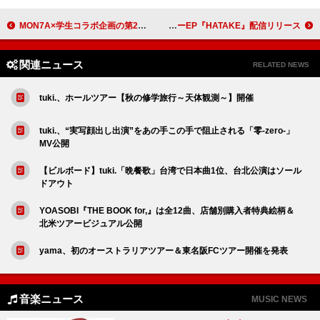
MON7A×学生コラボ企画の第2弾、プロ演奏者による「僕のかわい子ちゃん」参考音源が公開
Rin音／Akusa／クボタカイ、ニューEP『HATAKE』配信リリース
関連ニュース
RELATED NEWS
tuki.、ホールツアー【秋の修学旅行～天体観測～】開催
tuki.、“実写顔出し出演”をあの手この手で阻止される「零-zero-」
MV公開
【ビルボード】tuki.「晩餐歌」台湾で日本曲1位、台北公演はソール
ドアウト
YOASOBI『THE BOOK for,』は全12曲、店舗別購入者特典絵柄＆
北米ツアービジュアル公開
yama、初のオーストラリアツアー＆東名阪FCツアー開催を発表
音楽ニュース
MUSIC NEWS