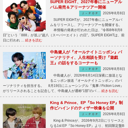
SUPER EIGHT、2027年春にニューアル
バム発売＆アリーナツアー開催
2026年8月8日
Ｊ－ＰＯＰ
SUPER EIGHTが、2027年春にニューアルバ
ムをリリースし、アリーナツアーを開催する。
本情報の発表が行われた日は、“令和8年8月8
日”という「888」が並ぶ“超八（スーパーエイト）の日”。SUPER EIGHTは、前
日に行われ …
続きを読む
中島健人が『オールナイトニッポン』パ
ーソナリティ、人生相談を受け『遊戯
王』の話をするコーナーも
2026年8月8日
Ｊ－ＰＯＰ
中島健人が、2026年8月14日深夜に放送とな
るニッポン放送『オールナイトニッポン』のパ
ーソナリティを担当する。 8月19日にニューシングル『鬼事 / Fiction Love』
がリリースされることを記念して、中島健人が通称“1部”のパ …
続きを読む
King & Prince、EP『So Honey EP』制
作ビハインドのティザー映像を公開
2026年8月8日
Ｊ－ＰＯＰ
King & Princeが、2026年9月2日にリリースと
なる1st EP『So Honey EP』より、初回限定盤B