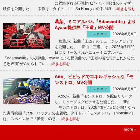
に収録されるEP制作ビハインド映像のティザー
映像を公開した。 本作は、タイトル曲「So Honey」の中の印 …
続きを読む
葛葉、ミニアルバム『Adamantite』より
Ayase提供曲「王道」MV公開
2026年8月8日
Ｊ－ＰＯＰ
葛葉が、新曲「王道」のミュージックビデオ
を公開した。 新曲「王道」は、2026年7月29
日にリリースされたニューミニアルバム
『Adamantite』の収録曲。Ayaseによる提供曲で、“王者の苦悩”と“これからの
意思表明”が込められてい …
続きを読む
Ado、ビビッドでエネルギッシュな「モ
ンストロ」MV公開
2026年8月8日
Ｊ－ＰＯＰ
Adoが、新曲「モンストロ」を配信リリース
し、ミュージックビデオを公開した。 新曲
「モンストロ」は、2026年8月7日に公開となっ
た実写映画『ブルーロック』の主題歌。タイトル「モンストロ」（Monstruo）
は、スペイン語で「怪物」の意 …
続きを読む
more »