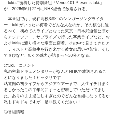
tuki.に密着した特別番組『Venue101 Presents tuki.』
が、2026年6月27日にNHK総合で放送される。
本番組では、現在高校3年生のシンガーソングライタ
ー・tuki.がいったい何者でどんな人なのか、その核心に迫
るべく、初めてのライブとなった東京・日本武道館公演か
らアジアツアー、サプライズで行った卒業ライブなど、お
よそ半年に渡り様々な場面に密着。その中で見えてきたア
ーティストと高校生を行き来する彼女の思いや苦悩、そし
て喜びなど、tuki.の魅力が詰まった30分となる。
◎tuki. コメント
私の密着ドキュメンタリーがなんとNHKで放送されるこ
とになりました！ビックリです
武道館の初ライブからアジアツアーまで、人生イチ目まぐ
るしかったこの半年間にずっと密着していただいてまし
た。ありのまま過ごしすぎたのでどんな番組になってるか
私もドキドキですが…是非観てください！
◎番組情報