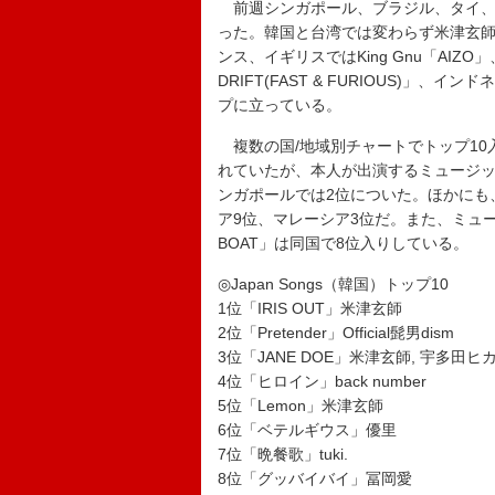
前週シンガポール、ブラジル、タイ、
った。韓国と台湾では変わらず米津玄師「
ンス、イギリスではKing Gnu「AIZO」
DRIFT(FAST & FURIOUS)
プに立っている。
複数の国/地域別チャートでトップ10入
れていたが、本人が出演するミュージッ
ンガポールでは2位についた。ほかにも
ア9位、マレーシア3位だ。また、ミュー
BOAT」は同国で8位入りしている。
◎Japan Songs（韓国）トップ10
1位「IRIS OUT」米津玄師
2位「Pretender」Official髭男dism
3位「JANE DOE」米津玄師, 宇多田ヒ
4位「ヒロイン」back number
5位「Lemon」米津玄師
6位「ベテルギウス」優里
7位「晩餐歌」tuki.
8位「グッバイバイ」冨岡愛