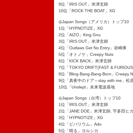
9位「IRIS OUT」米津玄師
10位「ROCK THE BOAT」XG
◎Japan Songs（アメリカ）トップ10
1位「HYPNOTIZE」XG
2位「AIZO」King Gnu
3位「IRIS OUT」米津玄師
4位「Outlaws Get No Entry」岩崎琢
5位「オトノケ」Creepy Nuts
6位「KICK BACK」米津玄師
7位「TOKYO DRIFT(FAST & FURIOUS
8位「Bling-Bang-Bang-Born」Creepy N
9位「真夜中のドア～stay with me」
10位「Unslept」未来電波基地
◎Japan Songs（台湾）トップ10
1位「IRIS OUT」米津玄師
2位「JANE DOE」米津玄師, 宇多田ヒ
3位「HYPNOTIZE」XG
4位「ビバリウム」Ado
5位「晴る」ヨルシカ