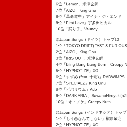
6位「Lemon」米津玄師
7位「AIZO」King Gnu
8位「革命道中」アイナ・ジ・エンド
9位「First Love」宇多田ヒカル
10位「踊り子」Vaundy
◎Japan Songs（ドイツ）トップ10
1位「TOKYO DRIFT(FAST & FURIOUS
2位「AIZO」King Gnu
3位「IRIS OUT」米津玄師
4位「Bling-Bang-Bang-Born」Creepy N
5位「HYPNOTIZE」XG
6位「すずめ (feat. 十明)」RADWIMPS
7位「SPECIALZ」King Gnu
8位「ビバリウム」Ado
9位「DARK ARIA 」SawanoHiroyuki[nZk
10位「オトノケ」Creepy Nuts
◎Japan Songs（インドネシア）トップ
1位「もう恋なんてしない」槇原敬之
2位「HYPNOTIZE」XG