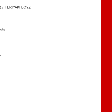
)」TERIYAKI BOYZ
uts
T