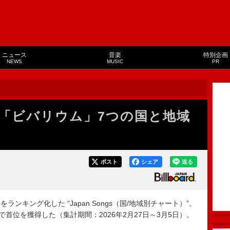
ニュース
音楽
特別企画
NEWS
MUSIC
PR
o「ビバリウム」7つの国と地域
ポスト
シェア
送る
キング化した “Japan Songs（国/地域別チャート）”。
国で首位を獲得した（集計期間：2026年2月27日～3月5日）。