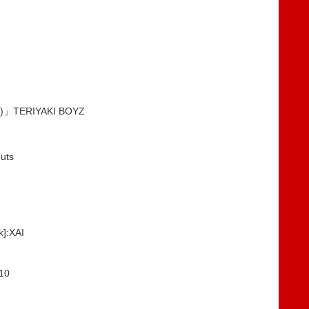
)」TERIYAKI BOYZ
uts
]:XAI
10