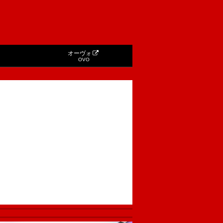
オーヴォ
OVO