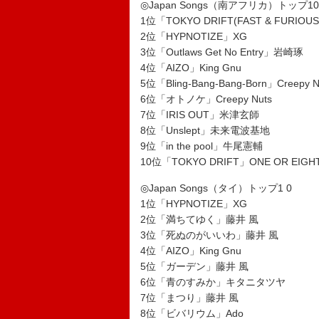
◎Japan Songs（南アフリカ）トップ10
1位「TOKYO DRIFT(FAST & FURIOUS
2位「HYPNOTIZE」XG
3位「Outlaws Get No Entry」岩崎琢
4位「AIZO」King Gnu
5位「Bling-Bang-Bang-Born」Creepy N
6位「オトノケ」Creepy Nuts
7位「IRIS OUT」米津玄師
8位「Unslept」未来電波基地
9位「in the pool」牛尾憲輔
10位「TOKYO DRIFT」ONE OR EIGH
◎Japan Songs（タイ）トップ1 0
1位「HYPNOTIZE」XG
2位「満ちてゆく」藤井 風
3位「死ぬのがいいわ」藤井 風
4位「AIZO」King Gnu
5位「ガーデン」藤井 風
6位「青のすみか」キタニタツヤ
7位「まつり」藤井 風
8位「ビバリウム」Ado