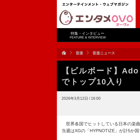
特集・インタビュー
FEATURE & INTERVIEW
音楽
音楽ニュース
【ビルボード】Ad
でトップ10入り
2026年3月12日 / 16:00
世界各国でヒットしている日本の楽曲をラン
当週はXGの「HYPNOTIZE」が計5か