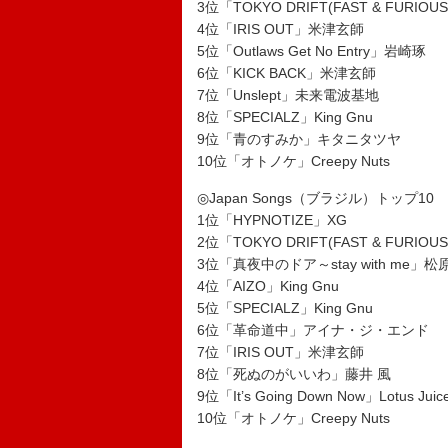
3位「TOKYO DRIFT(FAST & FURIOUS
4位「IRIS OUT」米津玄師
5位「Outlaws Get No Entry」岩崎琢
6位「KICK BACK」米津玄師
7位「Unslept」未来電波基地
8位「SPECIALZ」King Gnu
9位「青のすみか」キタニタツヤ
10位「オトノケ」Creepy Nuts
◎Japan Songs（ブラジル）トップ10
1位「HYPNOTIZE」XG
2位「TOKYO DRIFT(FAST & FURIOUS
3位「真夜中のドア～stay with me」
4位「AIZO」King Gnu
5位「SPECIALZ」King Gnu
6位「革命道中」アイナ・ジ・エンド
7位「IRIS OUT」米津玄師
8位「死ぬのがいいわ」藤井 風
9位「It’s Going Down Now」Lotus Ju
10位「オトノケ」Creepy Nuts