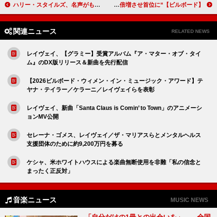
ハリー・スタイルズ、名声がもたらす孤独や支えになったランニングについて語る
【ビルボード】“ニコニコ VOCALOID SONGS TOP20”、山本「デロスサントス」がポイントを倍増させ首位に
関連ニュース
RELATED NEWS
レイヴェイ、【グラミー】受賞アルバム『ア・マター・オブ・タイ
ム』のDX版リリース＆新曲を先行配信
【2026ビルボード・ウィメン・イン・ミュージック・アワード】テ
ヤナ・テイラー／ケラーニ／レイヴェイらを表彰
レイヴェイ、新曲「Santa Claus is Comin’ to Town」のアニメーシ
ョンMV公開
セレーナ・ゴメス、レイヴェイ／ザ・マリアスらとメンタルヘルス
支援団体のために約9,200万円を募る
ケシャ、米ホワイトハウスによる楽曲無断使用を非難「私の信念と
まったく正反対」
音楽ニュース
MUSIC NEWS