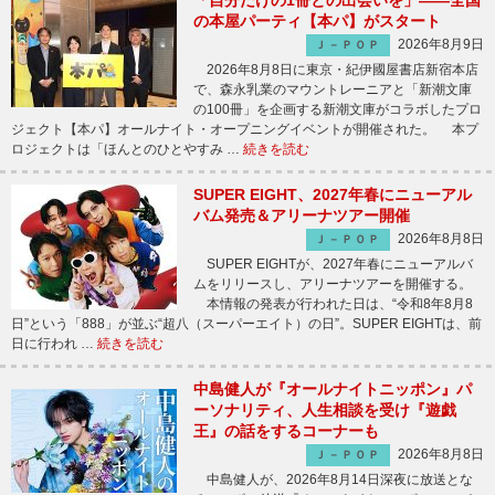
「自分だけの1冊との出会いを」――全国
の本屋パーティ【本パ】がスタート
2026年8月9日
Ｊ－ＰＯＰ
2026年8月8日に東京・紀伊國屋書店新宿本店
で、森永乳業のマウントレーニアと「新潮文庫
の100冊」を企画する新潮文庫がコラボしたプロ
ジェクト【本パ】オールナイト・オープニングイベントが開催された。 本プ
ロジェクトは「ほんとのひとやすみ …
続きを読む
SUPER EIGHT、2027年春にニューアル
バム発売＆アリーナツアー開催
2026年8月8日
Ｊ－ＰＯＰ
SUPER EIGHTが、2027年春にニューアルバ
ムをリリースし、アリーナツアーを開催する。
本情報の発表が行われた日は、“令和8年8月8
日”という「888」が並ぶ“超八（スーパーエイト）の日”。SUPER EIGHTは、前
日に行われ …
続きを読む
中島健人が『オールナイトニッポン』パ
ーソナリティ、人生相談を受け『遊戯
王』の話をするコーナーも
2026年8月8日
Ｊ－ＰＯＰ
中島健人が、2026年8月14日深夜に放送とな