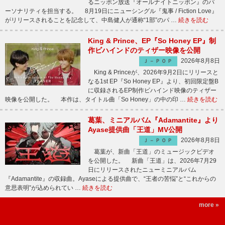
るニッポン放送『オールナイトニッポン』のパ
ーソナリティを担当する。 8月19日にニューシングル『鬼事 / Fiction Love』
がリリースされることを記念して、中島健人が通称“1部”のパ …
続きを読む
King & Prince、EP『So Honey EP』制
作ビハインドのティザー映像を公開
2026年8月8日
Ｊ－ＰＯＰ
King & Princeが、2026年9月2日にリリースと
なる1st EP『So Honey EP』より、初回限定盤B
に収録されるEP制作ビハインド映像のティザー
映像を公開した。 本作は、タイトル曲「So Honey」の中の印 …
続きを読む
葛葉、ミニアルバム『Adamantite』より
Ayase提供曲「王道」MV公開
2026年8月8日
Ｊ－ＰＯＰ
葛葉が、新曲「王道」のミュージックビデオ
を公開した。 新曲「王道」は、2026年7月29
日にリリースされたニューミニアルバム
『Adamantite』の収録曲。Ayaseによる提供曲で、“王者の苦悩”と“これからの
意思表明”が込められてい …
続きを読む
more »