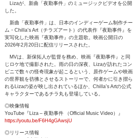
Lizaが、新曲「夜勤事件」のミュージックビデオを公開
した。
新曲「夜勤事件」は、日本のインディーゲーム制作チー
ム・Chilla’s Art（チラズアート）の代表作『夜勤事件』を
実写化した映画『夜勤事件』の主題歌。映画公開日の
2026年2月20日に配信リリースされた。
MVは、新保拓人が監督を務め、映画『夜勤事件』と同
じロケ地で撮影された。雨の日の深夜、Lizaが訪れたコン
ビニで数々の怪奇現象が起こるという、原作ゲームや映画
の世界観を彷彿とさせるストーリーで、何者かに引き摺ら
れるLizaの姿が映し出されているほか、Chilla’s Artの公式
キャラクターであるチラ丸も登場している。
◎映像情報
YouTube『Liza – 夜勤事件 （Official Music Video）』
https://youtu.be/F6H4gGAwsjU
◎リリース情報