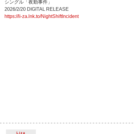
シングル「夜勤事件」
2026/2/20 DIGITAL RELEASE
https://li-za.lnk.to/NightShiftIncident
Liza