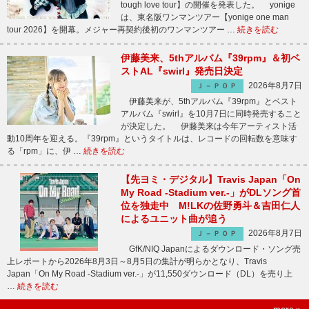
tough love tour】の開催を発表した。 yonige
は、東名阪ワンマンツアー【yonige one man
tour 2026】を開幕。メジャー再契約後初のワンマンツアー …
続きを読む
伊藤美来、5thアルバム『39rpm』＆初ベ
ストAL『swirl』発売日決定
2026年8月7日
Ｊ－ＰＯＰ
伊藤美来が、5thアルバム『39rpm』とベスト
アルバム『swirl』を10月7日に同時発売すること
が決定した。 伊藤美来は今年アーティスト活
動10周年を迎える。『39rpm』というタイトルは、レコードの回転数を意味す
る「rpm」に、伊 …
続きを読む
【先ヨミ・デジタル】Travis Japan「On
My Road -Stadium ver.-」がDLソング首
位を独走中 M!LKの佐野勇斗＆吉田仁人
によるユニット曲が追う
2026年8月7日
Ｊ－ＰＯＰ
GfK/NIQ Japanによるダウンロード・ソング売
上レポートから2026年8月3日～8月5日の集計が明らかとなり、Travis
Japan「On My Road -Stadium ver.-」が11,550ダウンロード（DL）を売り上
…
続きを読む