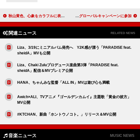
秋山黄色、心象をカラフルに表現した新曲「DO NOT DISTURB」先行配信
宇多田ヒカル、バーバリーのグローバルキャンペーンに参加
関連ニュース
RELATED NEWS
Liza、3/19にミニアルバム発売へ Y2K感が漂う「PARADISE feat.
sheidA」MVも公開
Liza、Chaki Zuluプロデュース楽曲第3弾「PARADISE feat.
sheidA」配信＆MVプレミア公開
HANA、ちゃんみな監督「ALL IN」MVは遊び心も満載
Awich×ALI、TVアニメ『ゴールデンカムイ』主題歌「黄金の彼方」
MV公開
#KTCHAN、新曲「ホントウノコト。」リリース＆MV公開
音楽ニュース
MUSIC NEWS