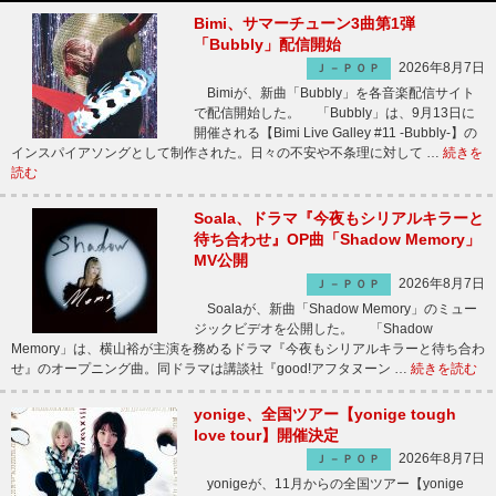
Bimi、サマーチューン3曲第1弾
「Bubbly」配信開始
2026年8月7日
Ｊ－ＰＯＰ
Bimiが、新曲「Bubbly」を各音楽配信サイト
で配信開始した。 「Bubbly」は、9月13日に
開催される【Bimi Live Galley #11 -Bubbly-】の
インスパイアソングとして制作された。日々の不安や不条理に対して …
続きを
読む
Soala、ドラマ『今夜もシリアルキラーと
待ち合わせ』OP曲「Shadow Memory」
MV公開
2026年8月7日
Ｊ－ＰＯＰ
Soalaが、新曲「Shadow Memory」のミュー
ジックビデオを公開した。 「Shadow
Memory」は、横山裕が主演を務めるドラマ『今夜もシリアルキラーと待ち合わ
せ』のオープニング曲。同ドラマは講談社『good!アフタヌーン …
続きを読む
yonige、全国ツアー【yonige tough
love tour】開催決定
2026年8月7日
Ｊ－ＰＯＰ
yonigeが、11月からの全国ツアー【yonige