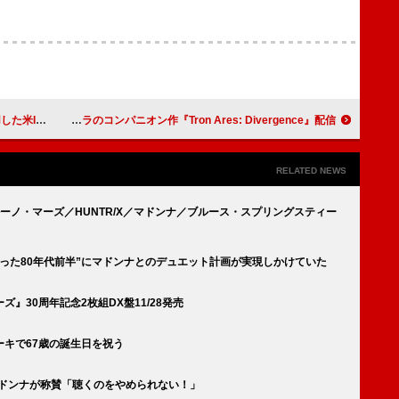
”を痛烈批判
ナイン・インチ・ネイルズ、映画『トロン:アレス』サントラのコンパニオン作『Tron Ares: Divergence』配信
RELATED NEWS
ルーノ・マーズ／HUNTR/X／マドンナ／ブルース・スプリングスティー
った80年代前半”にマドンナとのデュエット計画が実現しかけていた
』30周年記念2枚組DX盤11/28発売
キで67歳の誕生日を祝う
マドンナが称賛「聴くのをやめられない！」