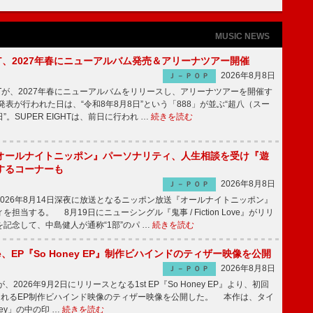
MUSIC NEWS
IGHT、2027年春にニューアルバム発売＆アリーナツアー開催
2026年8月8日
Ｊ－ＰＯＰ
GHTが、2027年春にニューアルバムをリリースし、アリーナツアーを開催す
表が行われた日は、“令和8年8月8日”という「888」が並ぶ“超八（スー
。SUPER EIGHTは、前日に行われ …
続きを読む
オールナイトニッポン』パーソナリティ、人生相談を受け『遊
するコーナーも
2026年8月8日
Ｊ－ＰＯＰ
026年8月14日深夜に放送となるニッポン放送『オールナイトニッポン』
担当する。 8月19日にニューシングル『鬼事 / Fiction Love』がリリ
記念して、中島健人が通称“1部”のパ …
続きを読む
rince、EP『So Honey EP』制作ビハインドのティザー映像を公開
2026年8月8日
Ｊ－ＰＯＰ
nceが、2026年9月2日にリリースとなる1st EP『So Honey EP』より、初回
されるEP制作ビハインド映像のティザー映像を公開した。 本作は、タイ
ney」の中の印 …
続きを読む