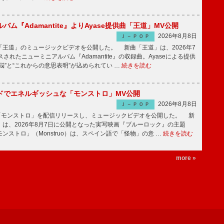
バム『Adamantite』よりAyase提供曲「王道」MV公開
2026年8月8日
Ｊ－ＰＯＰ
王道」のミュージックビデオを公開した。 新曲「王道」は、2026年7
されたニューミニアルバム『Adamantite』の収録曲。Ayaseによる提供
悩”と“これからの意思表明”が込められてい …
続きを読む
ッドでエネルギッシュな「モンストロ」MV公開
2026年8月8日
Ｊ－ＰＯＰ
「モンストロ」を配信リリースし、ミュージックビデオを公開した。 新
は、2026年8月7日に公開となった実写映画『ブルーロック』の主題
ンストロ」（Monstruo）は、スペイン語で「怪物」の意 …
続きを読む
more »