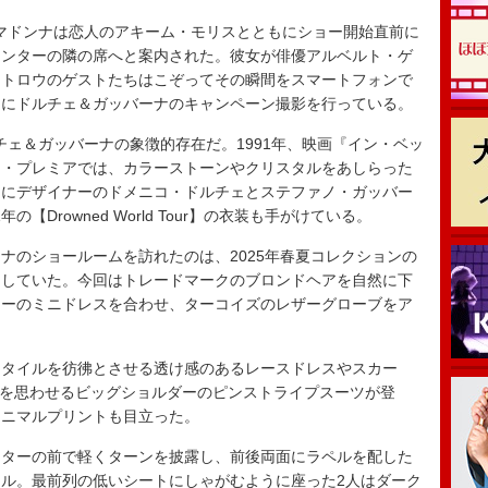
る中、マドンナは恋人のアキーム・モリスとともにショー開始直前に
ィンターの隣の席へと案内された。彼女が俳優アルベルト・ゲ
ントロウのゲストたちはこぞってその瞬間をスマートフォンで
もにドルチェ＆ガッバーナのキャンペーン撮影を行っている。
チェ＆ガッバーナの象徴的存在だ。1991年、映画『イン・ベッ
ク・プレミアでは、カラーストーンやクリスタルをあしらった
らにデザイナーのドメニコ・ドルチェとステファノ・ガッバー
001年の【Drowned World Tour】の衣装も手がけている。
のショールームを訪れたのは、2025年春夏コレクションの
用していた。今回はトレードマークのブロンドヘアを自然に下
ラーのミニドレスを合わせ、ターコイズのレザーグローブをア
タイルを彷彿とさせる透け感のあるレースドレスやスカー
デオを思わせるビッグショルダーのピンストライプスーツが登
アニマルプリントも目立った。
ターの前で軽くターンを披露し、前後両面にラペルを配した
ル。最前列の低いシートにしゃがむように座った2人はダーク