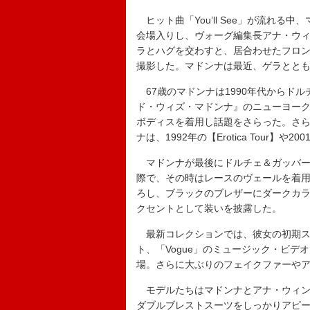
ヒット曲「You’ll See」が流れ
会場入りし、ヴォーグ編集長アナ・ウ
ラとハグを交わすと、居合わせたフロ
撮影した。マドンナは最近、ゲラとと
67歳のマドンナは1990年代からドル
ド・ウィズ・マドンナ』のニューヨー
ボディスを着用し話題をさらった。さ
ナは、1992年の【Erotica Tour】や2
マドンナが最後にドルチェ＆ガッバーナ
際で、その時はレースのヴェールを着
ろし、ブラックのブレザーにダークカ
クセントとして装いを披露した。
最新コレクションでは、彼女の初期ス
ト、「Vogue」のミュージック・ビ
場。さらに大ぶりのフェイクファーや
モデルたちはマドンナとアナ・ウィン
ダブルブレストスーツをしっかりアピー