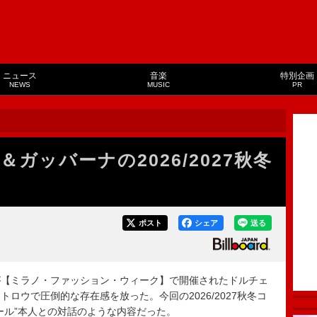
ニュース
音楽
特別企画
NEWS
MUSIC
PR
ガッバーナの2026/2027秋冬
ポスト
シェア
送る
ナが【ミラノ・ファッション・ウィーク】で開催されたドルチェ
ロウで圧倒的な存在感を放った。今回の2026/2027秋冬コ
ール”本人との対話のような内容だった。