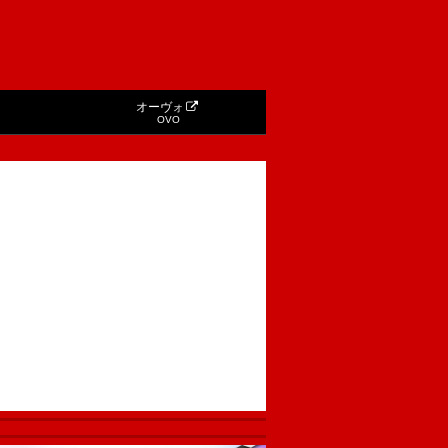
オーヴォ
OVO