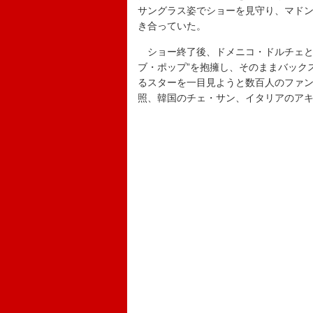
サングラス姿でショーを見守り、マド
き合っていた。
ショー終了後、ドメニコ・ドルチェと
ブ・ポップ”を抱擁し、そのままバック
るスターを一目見ようと数百人のファンが
照、韓国のチェ・サン、イタリアのア