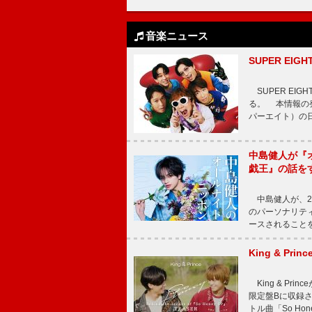
音楽ニュース
SUPER E
SUPER EI
る。 本情報の発
パーエイト）の日”
中島健人が『
戯王』の話を
中島健人が、2
のパーソナリティを
ースされることを
King & P
King & Pri
限定盤Bに収録
トル曲「So Ho