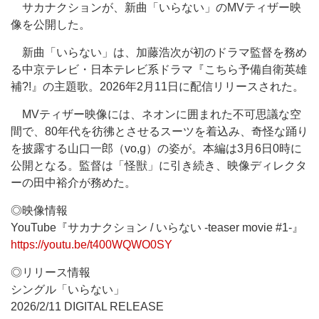
サカナクションが、新曲「いらない」のMVティザー映
像を公開した。
新曲「いらない」は、加藤浩次が初のドラマ監督を務め
る中京テレビ・日本テレビ系ドラマ『こちら予備自衛英雄
補?!』の主題歌。2026年2月11日に配信リリースされた。
MVティザー映像には、ネオンに囲まれた不可思議な空
間で、80年代を彷彿とさせるスーツを着込み、奇怪な踊り
を披露する山口一郎（vo,g）の姿が。本編は3月6日0時に
公開となる。監督は「怪獣」に引き続き、映像ディレクタ
ーの田中裕介が務めた。
◎映像情報
YouTube『サカナクション / いらない -teaser movie #1-』
https://youtu.be/t400WQWO0SY
◎リリース情報
シングル「いらない」
2026/2/11 DIGITAL RELEASE