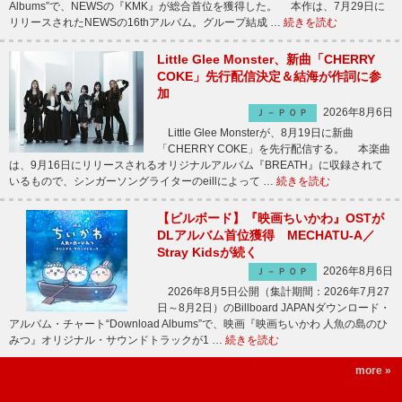
Albums”で、NEWSの『KMK』が総合首位を獲得した。 本作は、7月29日に
リリースされたNEWSの16thアルバム。グループ結成 …
続きを読む
Little Glee Monster、新曲「CHERRY
COKE」先行配信決定＆結海が作詞に参
加
2026年8月6日
Ｊ－ＰＯＰ
Little Glee Monsterが、8月19日に新曲
「CHERRY COKE」を先行配信する。 本楽曲
は、9月16日にリリースされるオリジナルアルバム『BREATH』に収録されて
いるもので、シンガーソングライターのeillによって …
続きを読む
【ビルボード】『映画ちいかわ』OSTが
DLアルバム首位獲得 MECHATU-A／
Stray Kidsが続く
2026年8月6日
Ｊ－ＰＯＰ
2026年8月5日公開（集計期間：2026年7月27
日～8月2日）のBillboard JAPANダウンロード・
アルバム・チャート“Download Albums”で、映画『映画ちいかわ 人魚の島のひ
みつ』オリジナル・サウンドトラックが1 …
続きを読む
more »