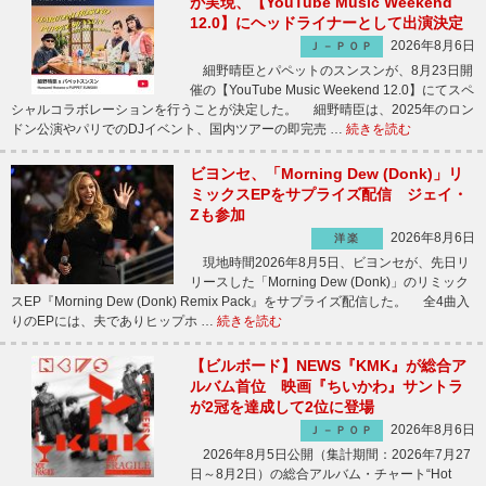
が実現、【YouTube Music Weekend
12.0】にヘッドライナーとして出演決定
2026年8月6日
Ｊ－ＰＯＰ
細野晴臣とパペットのスンスンが、8月23日開
催の【YouTube Music Weekend 12.0】にてスペ
シャルコラボレーションを行うことが決定した。 細野晴臣は、2025年のロン
ドン公演やパリでのDJイベント、国内ツアーの即完売 …
続きを読む
ビヨンセ、「Morning Dew (Donk)」リ
ミックスEPをサプライズ配信 ジェイ・
Zも参加
2026年8月6日
洋楽
現地時間2026年8月5日、ビヨンセが、先日リ
リースした「Morning Dew (Donk)」のリミック
スEP『Morning Dew (Donk) Remix Pack』をサプライズ配信した。 全4曲入
りのEPには、夫でありヒップホ …
続きを読む
【ビルボード】NEWS『KMK』が総合ア
ルバム首位 映画『ちいかわ』サントラ
が2冠を達成して2位に登場
2026年8月6日
Ｊ－ＰＯＰ
2026年8月5日公開（集計期間：2026年7月27
日～8月2日）の総合アルバム・チャート“Hot