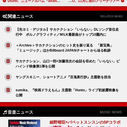
DISH//、ニューアルバム『aRange』収録曲＆ジャケットを公開
TOMOO、11月に初のアリーナツアー
関連ニュース
RELATED NEWS
【先ヨミ・デジタル】サカナクション「いらない」DLソング首位走
行中 ポルノグラフィティ／M!LK最新曲がトップ10圏内に
＜Archive＞サカナクションのヒット史を振り返る 「新宝島」
「ミュージック」ほかBillboard JAPANチャートから辿る軌跡
サカナクション、山口一郎×加藤浩次の会話を収めた「いらない」ビ
ハインド映像第1弾を公開
ヤングスキニー、ショートアニメ『百鬼夜行抄』主題歌を担当
sumika、『映画ドラえもん』主題歌「Honto」ライブ初披露映像を
公開
音楽ニュース
MUSIC NEWS
細野晴臣×パペットスンスンのSPコラボ