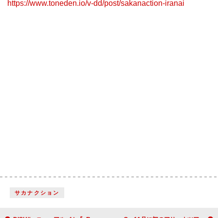
https://www.toneden.io/v-dd/post/sakanaction-iranai
サカナクション