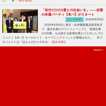
た。 夏 …
続きを読む
「自分だけの1冊との出会いを」――全国
の本屋パーティ【本パ】がスタート
2026年8月9日
Ｊ－ＰＯＰ
2026年8月8日に東京・紀伊國屋書店新宿本店
で、森永乳業のマウントレーニアと「新潮文庫
の100冊」を企画する新潮文庫がコラボしたプロ
ジェクト【本パ】オールナイト・オープニングイベントが開催された。 本プ
ロジェクトは「ほんとのひとやすみ …
続きを読む
more »