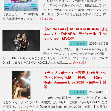
ももいろクローバーZの新曲「無 我 夢 中」
が、アーケードカードゲーム『機動戦士ガンダ
ム アーセナルコマンダー ver.β』のテーマソング
に決定した。 2026年8月下旬よりオープンβテストが始まる本ゲームは、前
作『機動戦士ガンダム ア …
続きを読む
【No No Girls】ASHA＆KOKONAによる
ユニット・TAKARA、デビュー曲「Time
is money」MV公開
2026年8月9日
Ｊ－ＰＯＰ
TAKARAが、デビュー曲「Time is money」を
配信リリースし、ミュージックビデオを公開し
た。 BMSG×ちゃんみなが手がけたガールズグループオーディション【No No
Girls】に参加したASHAとKOKONAによる新ユニ …
続きを読む
＜ライブレポート＞一夜限りのカラフル
でハッピーな祝祭――映秀。、【One
Night Summer Live 2026 ～色祭～】開
催
2026年8月9日
Ｊ－ＰＯＰ
10代20代の同世代リスナーを中心に注目を集
めるシンガーソングライターの映秀。が、8月1日に東京・Spotify O-WESTにて
一夜限りのワンマンライブ【One Night Summer Live 2026 ～色祭～】を開催し