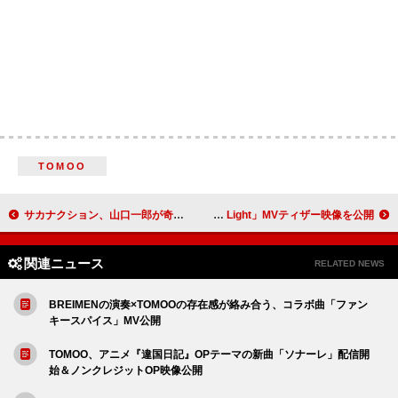
TOMOO
サカナクション、山口一郎が奇怪な踊りを披露する「いらない」MVティザー公開
STARGLOW、緊張感が漂う「Green Light」MVティザー映像を公開
関連ニュース
RELATED NEWS
BREIMENの演奏×TOMOOの存在感が絡み合う、コラボ曲「ファン
キースパイス」MV公開
TOMOO、アニメ『違国日記』OPテーマの新曲「ソナーレ」配信開
始＆ノンクレジットOP映像公開