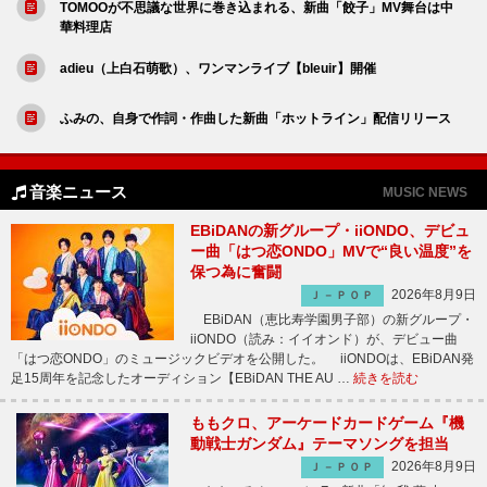
TOMOOが不思議な世界に巻き込まれる、新曲「餃子」MV舞台は中
華料理店
adieu（上白石萌歌）、ワンマンライブ【bleuir】開催
ふみの、自身で作詞・作曲した新曲「ホットライン」配信リリース
音楽ニュース
MUSIC NEWS
EBiDANの新グループ・iiONDO、デビュ
ー曲「はつ恋ONDO」MVで“良い温度”を
保つ為に奮闘
2026年8月9日
Ｊ－ＰＯＰ
EBiDAN（恵比寿学園男子部）の新グループ・
iiONDO（読み：イイオンド）が、デビュー曲
「はつ恋ONDO」のミュージックビデオを公開した。 iiONDOは、EBiDAN発
足15周年を記念したオーディション【EBiDAN THE AU …
続きを読む
ももクロ、アーケードカードゲーム『機
動戦士ガンダム』テーマソングを担当
2026年8月9日
Ｊ－ＰＯＰ