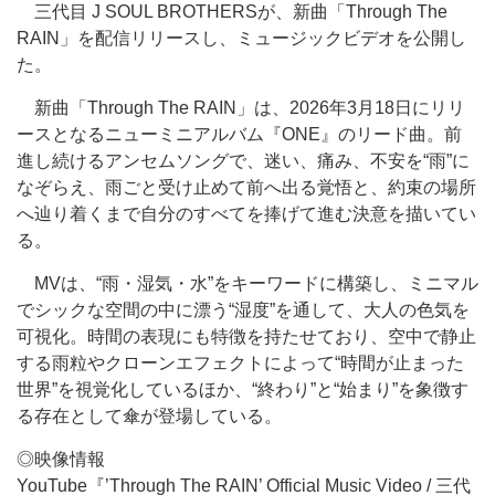
三代目 J SOUL BROTHERSが、新曲「Through The
RAIN」を配信リリースし、ミュージックビデオを公開し
た。
新曲「Through The RAIN」は、2026年3月18日にリリ
ースとなるニューミニアルバム『ONE』のリード曲。前
進し続けるアンセムソングで、迷い、痛み、不安を“雨”に
なぞらえ、雨ごと受け止めて前へ出る覚悟と、約束の場所
へ辿り着くまで自分のすべてを捧げて進む決意を描いてい
る。
MVは、“雨・湿気・水”をキーワードに構築し、ミニマル
でシックな空間の中に漂う“湿度”を通して、大人の色気を
可視化。時間の表現にも特徴を持たせており、空中で静止
する雨粒やクローンエフェクトによって“時間が止まった
世界”を視覚化しているほか、“終わり”と“始まり”を象徴す
る存在として傘が登場している。
◎映像情報
YouTube『’Through The RAIN’ Official Music Video / 三代