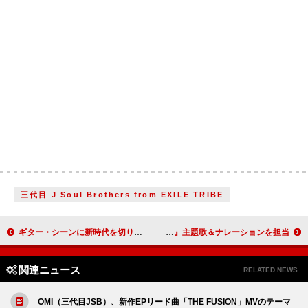
三代目 J Soul Brothers from EXILE TRIBE
ギター・シーンに新時代を切り拓いた神童、マッテオ・マンクーゾが新作アルバム『ルート96』で日本デビュー、初来日公演が5月に決定
幾田りら、アニメ『リラックマ』主題歌＆ナレーションを担当
関連ニュース
RELATED NEWS
OMI（三代目JSB）、新作EPリード曲「THE FUSION」MVのテーマ