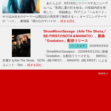
あたらよが、8月19日にリリースするニューア
ルバム『私雨に夏の灯を知る』の収録内容を発
表した。 収録曲は、TVアニメ『ヘルモード～
やり込み好きのゲーマーは廃設定の異世界で無双する～』オープニングテーマ
の「ハク」、劇場版『僕の心のヤバイや …
続きを読む
ShowMinorSavage（Aile The Shota／
BE:FIRSTのSOTA＆MANATO）、新曲
「Gradation」配信リリース
2026年8月8日
Ｊ－ＰＯＰ
ShowMinorSavageが、2026年8月12日に新曲
「Gradation」を配信リリースする。 BMSGに
所属するAile The Shota、SOTA（BE:FIRST）、MANATO（BE:FIRST）による
ユニット・Sho …
続きを読む
more »