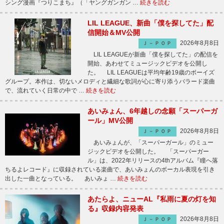
シング漫画『つりこまち』（「ヤングガンガン …
続きを読む
LIL LEAGUE、新曲「僕を探してた」配
信開始＆MV公開
2026年8月8日
Ｊ－ＰＯＰ
LIL LEAGUEが新曲「僕を探してた」の配信を
開始、あわせてミュージックビデオを公開し
た。 LIL LEAGUEは平均年齢19歳のボーイズ
グループ。本作は、切ないメロディと繊細な歌詞が心に寄り添うバラード楽曲
で、流れていく日常の中で …
続きを読む
あいみょん、6年越しの念願「スーパーガ
ール」MV公開
2026年8月8日
Ｊ－ＰＯＰ
あいみょんが、「スーパーガール」のミュー
ジックビデオを公開した。 「スーパーガー
ル」は、2022年リリースの4thアルバム『瞳へ落
ちるよレコード』に収録されている楽曲で、あいみょんのボーカル表現を引き
出した一曲となっている。 あいみょ …
続きを読む
あたらよ、ニューAL『私雨に夏の灯を知
る』収録内容発表
2026年8月8日
Ｊ－ＰＯＰ