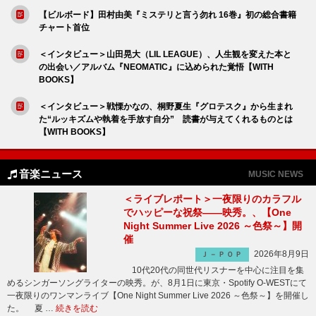
【ビルボード】田村由美『ミステリと言う勿れ 16巻』初の総合書籍
チャート首位
＜インタビュー＞山田晃大（LIL LEAGUE）、人生観を変えた本と
の出会い／アルバム『NEOMATIC』に込められた覚悟【WITH
BOOKS】
＜インタビュー＞戦慄かなの、桐野夏生『グロテスク』から生まれ
た“ルッキズムや執着を手放す自分” 読書が与えてくれるものとは
【WITH BOOKS】
音楽ニュース
MUSIC NEWS
＜ライブレポート＞一夜限りのカラフル
でハッピーな祝祭――映秀。、【One
Night Summer Live 2026 ～色祭～】開
催
2026年8月9日
Ｊ－ＰＯＰ
10代20代の同世代リスナーを中心に注目を集
めるシンガーソングライターの映秀。が、8月1日に東京・Spotify O-WESTにて
一夜限りのワンマンライブ【One Night Summer Live 2026 ～色祭～】を開催し
た。 夏 …
続きを読む