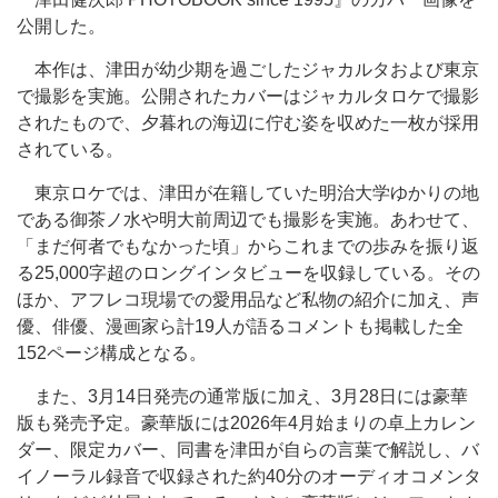
公開した。
本作は、津田が幼少期を過ごしたジャカルタおよび東京
で撮影を実施。公開されたカバーはジャカルタロケで撮影
されたもので、夕暮れの海辺に佇む姿を収めた一枚が採用
されている。
東京ロケでは、津田が在籍していた明治大学ゆかりの地
である御茶ノ水や明大前周辺でも撮影を実施。あわせて、
「まだ何者でもなかった頃」からこれまでの歩みを振り返
る25,000字超のロングインタビューを収録している。その
ほか、アフレコ現場での愛用品など私物の紹介に加え、声
優、俳優、漫画家ら計19人が語るコメントも掲載した全
152ページ構成となる。
また、3月14日発売の通常版に加え、3月28日には豪華
版も発売予定。豪華版には2026年4月始まりの卓上カレン
ダー、限定カバー、同書を津田が自らの言葉で解説し、バ
イノーラル録音で収録された約40分のオーディオコメンタ