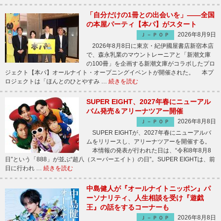
「自分だけの1冊との出会いを」――全国
の本屋パーティ【本パ】がスタート
2026年8月9日
Ｊ－ＰＯＰ
2026年8月8日に東京・紀伊國屋書店新宿本店
で、森永乳業のマウントレーニアと「新潮文庫
の100冊」を企画する新潮文庫がコラボしたプロ
ジェクト【本パ】オールナイト・オープニングイベントが開催された。 本プ
ロジェクトは「ほんとのひとやすみ …
続きを読む
SUPER EIGHT、2027年春にニューアル
バム発売＆アリーナツアー開催
2026年8月8日
Ｊ－ＰＯＰ
SUPER EIGHTが、2027年春にニューアルバ
ムをリリースし、アリーナツアーを開催する。
本情報の発表が行われた日は、“令和8年8月8
日”という「888」が並ぶ“超八（スーパーエイト）の日”。SUPER EIGHTは、前
日に行われ …
続きを読む
中島健人が『オールナイトニッポン』パ
ーソナリティ、人生相談を受け『遊戯
王』の話をするコーナーも
2026年8月8日
Ｊ－ＰＯＰ