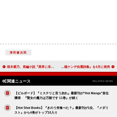
津田健次郎
桜木紫乃、長編小説『異常に非ず』を4/22に刊行 三菱銀行立て籠もり事件に潜む「真実」に迫る
大槻ケンヂ、還暦記念書籍『幻と想 03-25 大槻ケンヂ自選詩集』を4月に発売
関連ニュース
RELATED NEWS
【ビルボード】『ミステリと言う勿れ』最新刊が“Hot Manga”首位
獲得 『聖女の魔力は万能です 11巻』が続く
【Hot Shot Books】『きのう何食べた？』最新刊が1位、『メダリ
スト』から4巻がトップ10入り