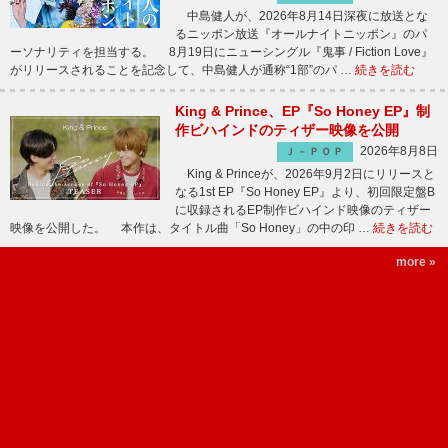
中島健人が、2026年8月14日深夜に放送とな
るニッポン放送『オールナイトニッポン』のパ
ーソナリティを担当する。 8月19日にニューシングル『鬼事 / Fiction Love』
がリリースされることを記念して、中島健人が通称“1部”のパ …
続きを読む
King & Prince、EP『So Honey EP』制
作ビハインドのティザー映像を公開
2026年8月8日
Ｊ－ＰＯＰ
King & Princeが、2026年9月2日にリリースと
なる1st EP『So Honey EP』より、初回限定盤B
に収録されるEP制作ビハインド映像のティザー
映像を公開した。 本作は、タイトル曲「So Honey」の中の印 …
続きを読む
more »