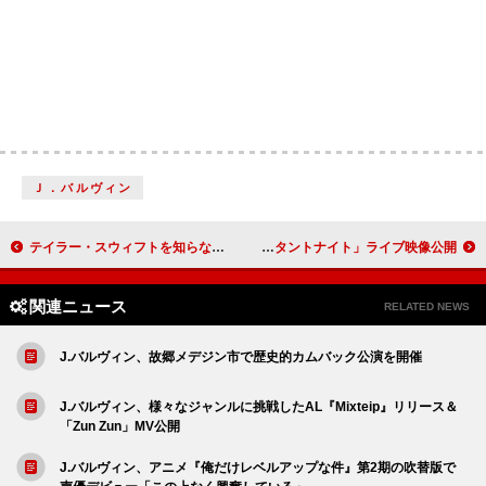
Ｊ．バルヴィン
テイラー・スウィフトを知らなかった83歳男性が「Opalite」MVに出演した経緯を語る
OSHIKIKEIGO、初ワンマンで披露した「インスタントナイト」ライブ映像公開
関連ニュース
RELATED NEWS
J.バルヴィン、故郷メデジン市で歴史的カムバック公演を開催
J.バルヴィン、様々なジャンルに挑戦したAL『Mixteip』リリース＆
「Zun Zun」MV公開
J.バルヴィン、アニメ『俺だけレベルアップな件』第2期の吹替版で