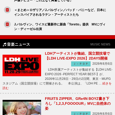
声優デビュー「この上なく興奮している」
＜まとめ＞ロザリア／J.バルヴィン／バッド・バニーなど、日本に
インスパイアされるラテン・アーティストたち
J.バルヴィン、ワイスピ最新作に新曲「Toretto」提供 MVにヴィ
ン・ディーゼル出演
音楽ニュース
MUSIC NEWS
LDHアーティストが集結、国立競技場で
【LDH LIVE-EXPO 2026】2DAYS開催
2026年8月6日
Ｊ－ＰＯＰ
LDH所属アーティストが集結する【LDH LIVE-
EXPO 2026 -PERFECT YEAR BEST-】が、
2026年11月28日・29日の2日間、東京・MUFG
スタジアム（国立競技場）にて開催される。 本公演は、「LDH PE …
続きを
読む
FRUITS ZIPPER、GRe4N BOYZ書き下
ろし「1,2,3,FOOOOUR」MVに自然体の
姿
2026年8月6日
Ｊ－ＰＯＰ