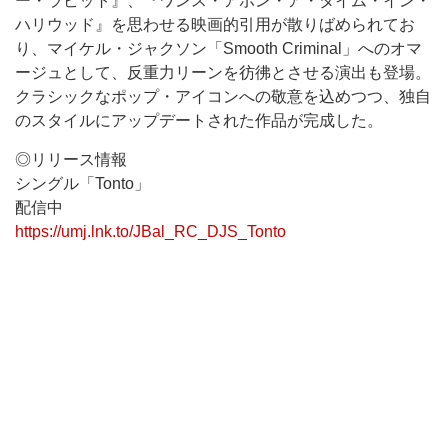
ー・ラビット』、『ワンス・アポン・ア・タイム・イン・
ハリウッド』を思わせる映画的引用が散りばめられてお
り、マイケル・ジャクソン「Smooth Criminal」へのオマ
ージュとして、反重力リーンを彷彿とさせる演出も登場。
クラシックなポップ・アイコンへの敬意を込めつつ、独自
のスタイルにアップデートされた作品が完成した。
◎リリース情報
シングル「Tonto」
配信中
https://umj.lnk.to/JBal_RC_DJS_Tonto