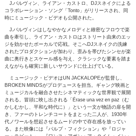
J.バルヴィン、ライアン・カストロ、DJスネイクによる
コラボレーション・ソング「Tonto」がリリースされ、同
時にミュージック・ビデオも公開された。
J.バルヴィンはしなやかなメロディと緻密なフロウで楽
曲を牽引し、ライアン・カストロはストリート由来のエッ
ジを効かせたボーカルで応戦。そこへDJスネイクの洗練
されたプロダクションが加わり、歪みを帯びたシンセが楽
曲に奥行きとスケール感を与え、クラシックな要素を踏ま
えながらも確実に新しいサウンドに仕上げている。
ミュージック・ビデオはUN JACKALOPEが監督し、
BROKEN MINDSがプロデュースを担当。ギャング映画と
ミュージカルを融合させたシネマティックな世界観で展開
される。冒頭に映し出される「Érase una vez en paz（む
かしむかし、平和な時代に）」という一文が物語の扉を開
き、ファーのトレンチコートをまとった二人が、1930年
代ノワールを想起させるムードの中で存在感を放ってい
る。また映像には『パルプ・フィクション』や『ロジャ