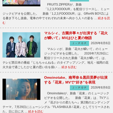
FRUITS ZIPPERが、新曲
「1,2,3,FOOOOUR」を配信リリースし、ミュー
ジックビデオを公開した。 新曲「1,2,3,FOOOOUR」は、GRe4N BOYZによ
る書き下ろし楽曲。電車の中でそれぞれの未来へ向かう人々の姿を …
続きを読
む
マルシィ、古園井寧々が出演する「花火
が瞬いて」MVはひと夏の物語
2026年8月6日
Ｊ－ＰＯＰ
マルシィが、新曲「花火が瞬いて」のミュー
ジックビデオを公開した。 2026年7月29日に
配信リリースされた新曲「花火が瞬いて」は、
テレビ西日本の番組『じもちゃんねる』のタイアップソング。地元・福岡の花
火大会で過ごしたひと夏の思い出を描い …
続きを読む
Omoinotake、南琴奈＆黒田昊夢が出演
する「花束」MVで“好き”を表現
2026年8月6日
Ｊ－ＰＯＰ
Omoinotakeが、新曲「花束」のミュージック
ビデオを公開した。 新曲「花束」は、TVアニ
メ『花ざかりの君たちへ』第2期のエンディング
テーマ。7月29日にニューシングル『FLASHBULB / 花束』としてリリースされ
た、日に日に大 …
続きを読む