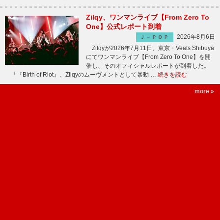
Zilqy、ワンマンライブ【From Zero To
One】公式レポート到着
2026年8月6日
Ｊ－ＰＯＰ
Zilqyが2026年7月11日、東京・Veats Shibuya
にてワンマンライブ【From Zero To One】を開
催し、そのオフィシャルレポートが到着した。
「『Birth of Riot』、Zilqyのムーヴメントとして暴動 …
続きを読む
more »